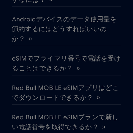
インドネシア
€4
,-/GB
Androidデバイスのデータ使用量を
節約するにはどうすればいいの
ウガンダ
€4
,-/GB
か？ ››
ウクライナ
€2
,-/GB
eSIMでプライマリ番号で電話を受け
ることはできるか？ ››
ウルグアイ
€9
,-/GB
Red Bull MOBILE eSIMアプリはどこ
エクアドル
€4
,-/GB
でダウンロードできるか？ ››
エジプト
€12
,-/GB
Red Bull MOBILE eSIMプランで新し
い電話番号を取得できるか？ ››
エストニア
€2
,-/GB