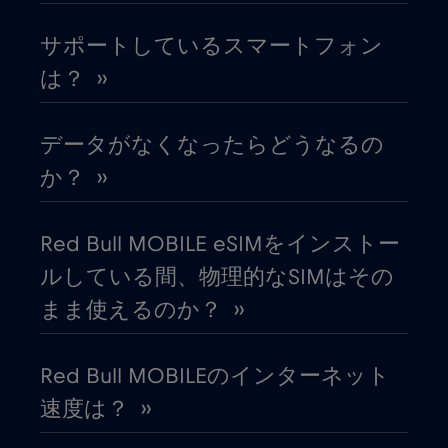
サポートしているスマートフォン
オーストラリア
€4
,-/GB
は？ ››
オーストリア
€2
,-/GB
データがなくなったらどうなるの
オマーン
€4
か？ ››
,-/GB
オランダ
€2
,-/GB
Red Bull MOBILE eSIMをインストー
ルしている間、物理的なSIMはその
ガーナ
€3
,-/GB
まま使えるのか？ ››
カタール
€4
,-/GB
Red Bull MOBILEのインターネット
速度は？ ››
カナダ
€4
,-/GB