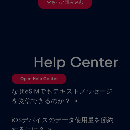
もっと読み込む
アルバニア
€3
,-/GB
アルメニア
€8
,-/GB
イギリス
€3
,-/GB
Help Center
イスラエル
€3
,-/GB
Open Help Center
イタリア
€2
,-/GB
なぜeSIMでもテキストメッセージ
を受信できるのか？ ››
イラク
€6
,-/GB
iOSデバイスのデータ使用量を節約
インド
€15
,-/GB
するには？ ››