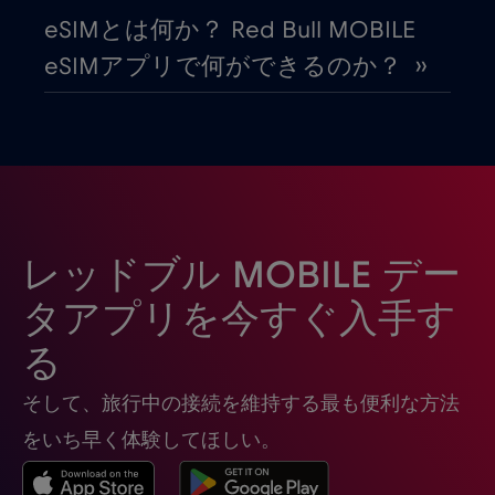
eSIMとは何か？ Red Bull MOBILE
カナダ - 北米フットボール2026
€1
,-/GB
eSIMアプリで何ができるのか？ ››
ガボン
€5
,-/GB
キプロス
€2
,-/GB
ギリシャ
€2
,-/GB
レッドブル MOBILE デー
タアプリを今すぐ入手す
グアテマラ
€4
,-/GB
る
そして、旅行中の接続を維持する最も便利な方法
クウェート
€4
,-/GB
をいち早く体験してほしい。
グルジア
€5
,-/GB