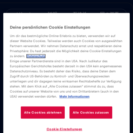
メリット
説明
互換性
国の概要
簡単にインストールできるRed Bull MOBILE
Deine persönlichen Cookie Einstellungen
アプリをダウンロードして、またはナポリ全
Um dir das bestmögliche Online-Erlebnis zu bieten, verwenden wir auf
土でそれぞれ無制限のモバイルインターネッ
dieser Website Cookies. Teilweise werden auch Cookies von ausgewählten
Partnern verwendet. Wir nehmen Datenschutz ernst und respektieren deine
トを楽しもう。
Privatsphäre: Du hast jederzeit die Möglichkeit deine Cookie-Einstellungen
zu ändern.
Datenschutz
Einige unserer Partnerdienste sind in den USA. Nach Judikatur des
基本料金は一切かからない。eSIMカー
Europäischen Gerichtshofes besteht derzeit in den USA kein angemessenes
Datenschutzniveau. Es besteht daher das Risiko, dass deine Daten dem
ドをアクティベートすれば、基本料金や
Zugriff durch US-Behörden zu Kontroll- und Überwachungszwecken
ローミング料金なしで世界中に接続でき
unterliegen und dir dagegen keine wirksamen Rechtsbehelfe zur Verfügung
stehen. Mit dem Klick auf „Alle Cookies zulassen“ stimmst du zu, dass
る。
Cookies auf unserer Website von uns und von Drittanbietern (auch in den
Eメール、チャット、ビデオ会議の設
USA) verwendet werden dürfen.
Mehr Informationen
定、ソーシャルメディアアカウントの使
用が可能になる。世界中の家族や友人と
Alle Cookies ablehnen
Alle Cookies zulassen
すぐにつながることができる。
ナポリのeSIMデータプランなら、eSIM
Cookie-Einstellungen