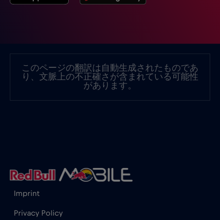
クロアチア
€2
,-/GB
ケニア
€4
,-/GB
このページの翻訳は自動生成されたものであ
り、文脈上の不正確さが含まれている可能性
コスタリカ
€4
があります。
,-/GB
コソボ
€8
,-/GB
コロンビア
€4
,-/GB
コンゴ共和国
€5
,-/GB
Imprint
サウジアラビア
€10
,-/GB
Privacy Policy