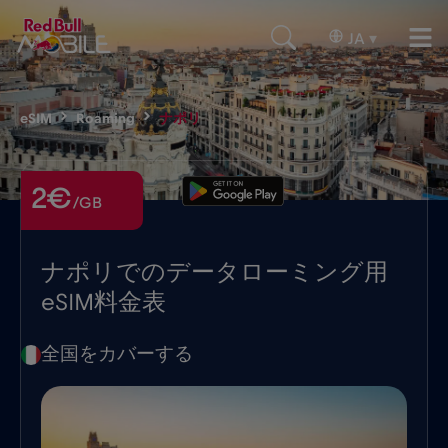
JA
▾
eSIM
Roaming
ナポリ
2€
/GB
ナポリでのデータローミング用
eSIM料金表
全国をカバーする