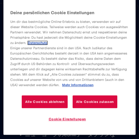
Deine persönlichen Cookie Einstellungen
メリット
説明
互換性
国の概要
Um dir das bestmögliche Online-Erlebnis zu bieten, verwenden wir auf
簡単にインストールできるRed Bull MOBILE
dieser Website Cookies. Teilweise werden auch Cookies von ausgewählten
アプリをダウンロードして、またはニューヨ
Partnern verwendet. Wir nehmen Datenschutz ernst und respektieren deine
Privatsphäre: Du hast jederzeit die Möglichkeit deine Cookie-Einstellungen
ーク全土でそれぞれ無制限のモバイルインタ
zu ändern.
Datenschutz
Einige unserer Partnerdienste sind in den USA. Nach Judikatur des
ーネットを楽しもう。
Europäischen Gerichtshofes besteht derzeit in den USA kein angemessenes
Datenschutzniveau. Es besteht daher das Risiko, dass deine Daten dem
Zugriff durch US-Behörden zu Kontroll- und Überwachungszwecken
基本料金は一切かからない。eSIMカー
unterliegen und dir dagegen keine wirksamen Rechtsbehelfe zur Verfügung
stehen. Mit dem Klick auf „Alle Cookies zulassen“ stimmst du zu, dass
ドをアクティベートすれば、基本料金や
Cookies auf unserer Website von uns und von Drittanbietern (auch in den
ローミング料金なしで世界中に接続でき
USA) verwendet werden dürfen.
Mehr Informationen
る。
Eメール、チャット、ビデオ会議の設
Alle Cookies ablehnen
Alle Cookies zulassen
定、ソーシャルメディアアカウントの使
用が可能になる。世界中の家族や友人と
Cookie-Einstellungen
すぐにつながることができる。
ニューヨークのeSIMデータプランな