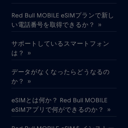
エジプト
€12
,-/GB
Red Bull MOBILE eSIMプランで新し
い電話番号を取得できるか？ ››
エストニア
€2
,-/GB
サポートしているスマートフォン
オーストラリア
€4
,-/GB
は？ ››
オーストリア
€2
,-/GB
データがなくなったらどうなるの
オマーン
€4
か？ ››
,-/GB
オランダ
€2
,-/GB
eSIMとは何か？ Red Bull MOBILE
eSIMアプリで何ができるのか？ ››
ガーナ
€3
,-/GB