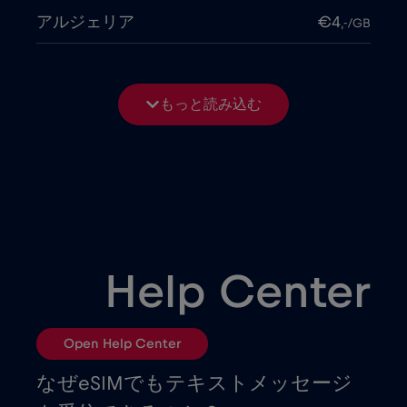
アルジェリア
€4
,-/GB
アルゼンチン
€4
,-/GB
もっと読み込む
アルバニア
€3
,-/GB
アルメニア
€8
,-/GB
イギリス
€3
,-/GB
Help Center
イスラエル
€3
,-/GB
Open Help Center
イタリア
€2
,-/GB
なぜeSIMでもテキストメッセージ