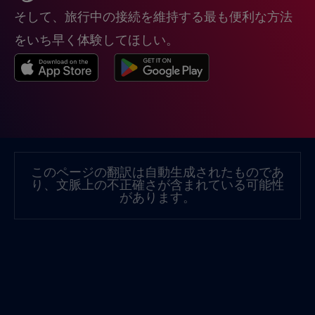
そして、旅行中の接続を維持する最も便利な方法
クウェート
€4
,-/GB
をいち早く体験してほしい。
グルジア
€5
,-/GB
クロアチア
€2
,-/GB
ケニア
€4
,-/GB
このページの翻訳は自動生成されたものであ
り、文脈上の不正確さが含まれている可能性
コスタリカ
€4
があります。
,-/GB
コソボ
€8
,-/GB
コロンビア
€4
,-/GB