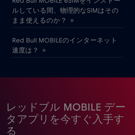
Red Bull MOBILE eSIMをインストー
カタール
€4
,-/GB
ルしている間、物理的なSIMはその
まま使えるのか？ ››
カナダ
€4
,-/GB
Red Bull MOBILEのインターネット
カナダ - 北米フットボール2026
€1
,-/GB
速度は？ ››
ガボン
€5
,-/GB
キプロス
€2
,-/GB
ギリシャ
€2
,-/GB
レッドブル MOBILE デー
タアプリを今すぐ入手す
グアテマラ
€4
,-/GB
る