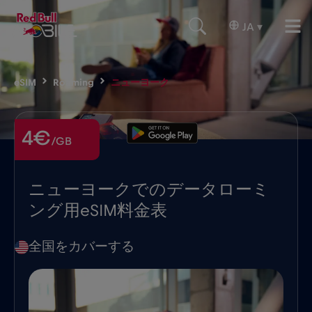
JA
▾
eSIM
Roaming
ニューヨーク
4€
/GB
ニューヨークでのデータローミ
ング用eSIM料金表
全国をカバーする