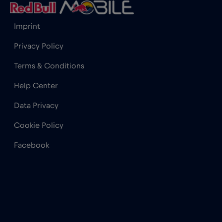
コンゴ共和国
€5
,-/GB
Imprint
サウジアラビア
€10
,-/GB
Privacy Policy
Terms & Conditions
ザンビア
€6
,-/GB
Help Center
Data Privacy
ジブラルタル
€3
,-/GB
Cookie Policy
シンガポール
€7
,-/GB
Facebook
スイス
€5
,-/GB
スウェーデン
€2
,-/GB