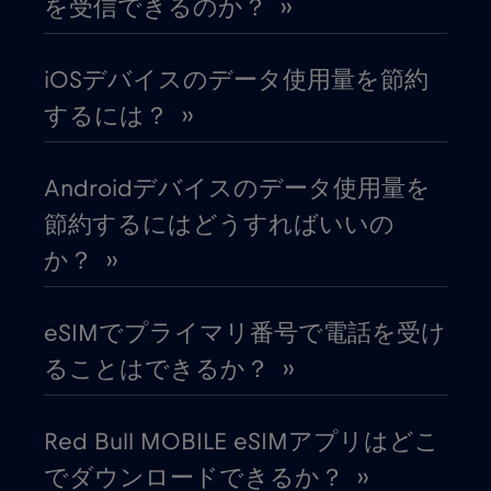
を受信できるのか？ ››
イラク
€6
,-/GB
iOSデバイスのデータ使用量を節約
インド
€15
,-/GB
するには？ ››
インドネシア
€4
,-/GB
Androidデバイスのデータ使用量を
節約するにはどうすればいいの
ウガンダ
€4
,-/GB
か？ ››
ウクライナ
€2
,-/GB
eSIMでプライマリ番号で電話を受け
ることはできるか？ ››
ウルグアイ
€9
,-/GB
Red Bull MOBILE eSIMアプリはどこ
エクアドル
€4
,-/GB
でダウンロードできるか？ ››