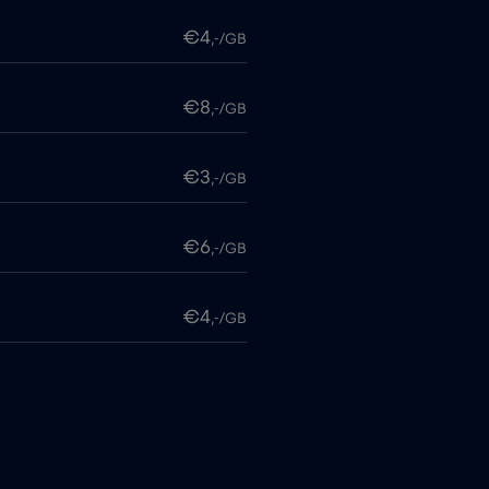
€4
,-/GB
€8
,-/GB
€3
,-/GB
€6
,-/GB
€4
,-/GB
€2
,-/GB
€4
,-/GB