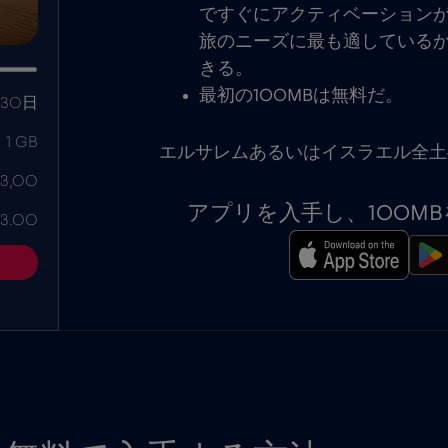
ですぐにアクティベーションが
旅のニーズに最も適している
きる。
最初の100MBは無料だ。
30日
1 GB
エルサレムあるいはイスラエル全土
 3,00
アプリを入手し、100M
 3.00