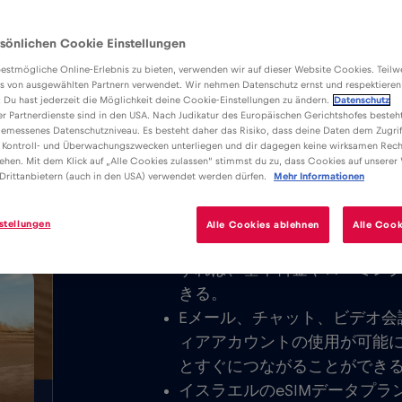
sönlichen Cookie Einstellungen
estmögliche Online-Erlebnis zu bieten, verwenden wir auf dieser Website Cookies. Teil
s von ausgewählten Partnern verwendet. Wir nehmen Datenschutz ernst und respektieren
: Du hast jederzeit die Möglichkeit deine Cookie-Einstellungen zu ändern.
Datenschutz
er Partnerdienste sind in den USA. Nach Judikatur des Europäischen Gerichtshofes besteht
メリット
説明
emessenes Datenschutzniveau. Es besteht daher das Risiko, dass deine Daten dem Zugrif
簡単にインストールできるRed Bull
 Kontroll- und Überwachungszwecken unterliegen und dir dagegen keine wirksamen Rech
/GB
ehen. Mit dem Klick auf „Alle Cookies zulassen“ stimmst du zu, dass Cookies auf unserer
ドして、エルサレムまたはイスラエ
Drittanbietern (auch in den USA) verwendet werden dürfen.
Mehr Informationen
モバイルインターネットを楽しもう
stellungen
Alle Cookies ablehnen
Alle Cook
基本料金は一切かからない。e
すれば、基本料金やローミン
きる。
Eメール、チャット、ビデオ会
ィアアカウントの使用が可能
とすぐにつながることができ
イスラエルのeSIMデータプラ