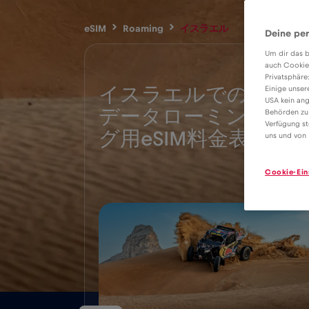
eSIM
Roaming
イスラエル
Deine per
Um dir das b
auch Cookie
Privatsphäre
イスラエルでの
Einige unser
USA kein ang
データローミン
Behörden zu
3€
Verfügung st
グ用eSIM料金表
uns und von 
Cookie-Ein