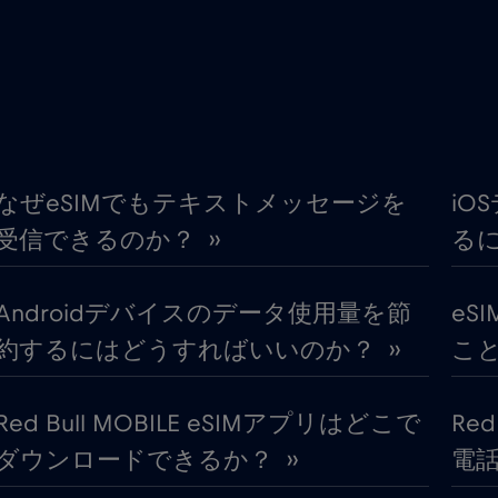
€12
エストニア
,-/GB
€4
オーストリア
,-/GB
€4
オランダ
,-/GB
なぜeSIMでもテキストメッセージを
iO
受信できるのか？ ››
るに
€3
カタール
,-/GB
Androidデバイスのデータ使用量を節
eS
€4
カナダ - 北米フットボール
,-/GB
約するにはどうすればいいのか？ ››
こと
€5
キプロス
,-/GB
Red Bull MOBILE eSIMアプリはどこで
Re
ダウンロードできるか？ ››
電話
€2
グアテマラ
,-/GB