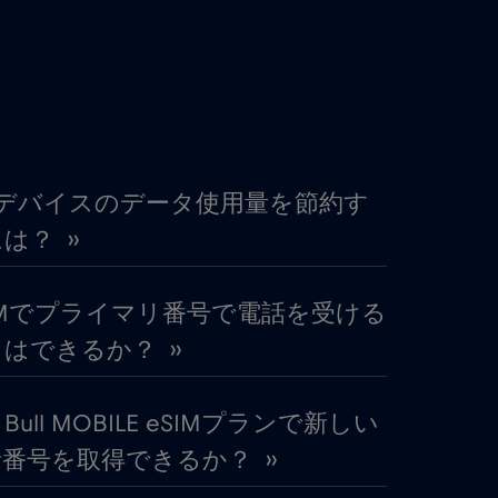
€2
,-/GB
€2
,-/GB
€2
,-/GB
Sデバイスのデータ使用量を節約す
は？ ››
€4
,-/GB
IMでプライマリ番号で電話を受ける
2026
€1
,-/GB
はできるか？ ››
€2
,-/GB
d Bull MOBILE eSIMプランで新しい
番号を取得できるか？ ››
€4
,-/GB