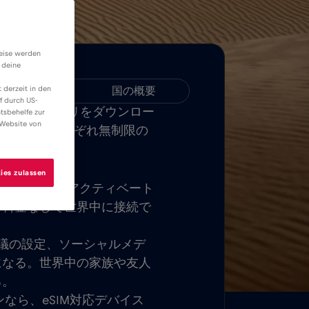
weise werden
 deine
 derzeit in den
互換性
国の概要
f durch US-
 MOBILEアプリをダウンロー
tsbehelfe zur
 Website von
ル全土でそれぞれ無制限の
。
ies zulassen
SIMカードをアクティベート
グ料金なしで世界中に接続で
議の設定、ソーシャルメデ
になる。世界中の家族や友人
る。
ンなら、eSIM対応デバイス