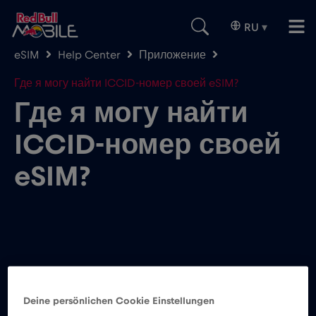
RU
▾
eSIM
Help Center
Приложение
Где я могу найти ICCID-номер своей eSIM?
Где я могу найти
ICCID-номер своей
eSIM?
Номер ICCID расшифровывается как
«Integrated Circuit Card ID» и представляет
Deine persönlichen Cookie Einstellungen
собой 19 или 20-значное число, начинающееся