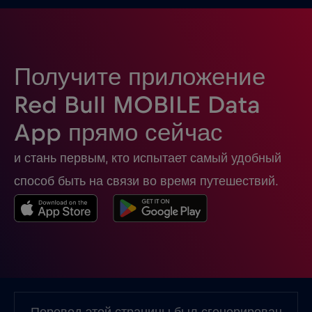
Израиль
€3
,-/GB
Индейка
€2
,-/GB
Получите приложение
Индия
€15
,-/GB
Red Bull MOBILE Data
App прямо сейчас
Индонезия
€4
,-/GB
и стань первым, кто испытает самый удобный
Ирак
€6
,-/GB
способ быть на связи во время путешествий.
Ирландия
€2
,-/GB
Исландия
€2
,-/GB