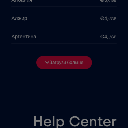
Албания
€3
,-/GB
Алжир
€4
,-/GB
Аргентина
€4
,-/GB
Армения
€8
,-/GB
Загрузи больше
Бангладеш
€4
,-/GB
Беларусь
€2
,-/GB
Бельгия
€2
,-/GB
Help Center