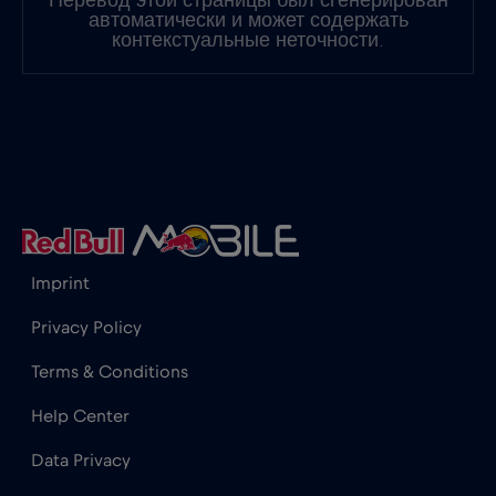
Перевод этой страницы был сгенерирован
Испания
€2
,-/GB
автоматически и может содержать
контекстуальные неточности.
Италия
€2
,-/GB
Канада
€4
,-/GB
Канада - Северная Америка Футбол 2026
€1
,-/GB
Imprint
Катар
€4
,-/GB
Privacy Policy
Terms & Conditions
Кения
€4
,-/GB
Help Center
Кипр
€2
,-/GB
Data Privacy