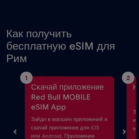
Как получить
бесплатную eSIM для
Рим
1
2
Скачай приложение
Н
Red Bull MOBILE
eSIM App
За
Зайди в магазин приложений и
ин
скачай приложение для iOS
eS
или Android. Приложение