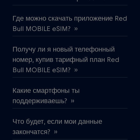
Габон
€5
,-/GB
Где можно скачать приложение Red
Гана
€3
,-/GB
Bull MOBILE eSIM? ››
Гватемала
€4
,-/GB
Получу ли я новый телефонный
номер, купив тарифный план Red
Германия
€2
,-/GB
Bull MOBILE eSIM? ››
Гибралтар
€3
,-/GB
Какие смартфоны ты
Гондурас
поддерживаешь? ››
€4
,-/GB
Гонконг
€7
Что будет, если мои данные
,-/GB
закончатся? ››