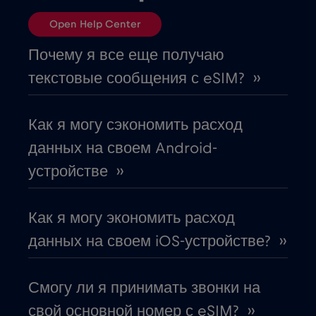
Болгария
€2
,-/GB
Open Help Center
Босния и Герцеговина
€2
,-/GB
Почему я все еще получаю
текстовые сообщения с eSIM? ››
Бразилия
€4
,-/GB
Как я могу сэкономить расход
Великобритания
€3
,-/GB
данных на своем Android-
устройстве ››
Венгрия
€2
,-/GB
Как я могу экономить расход
Воссоединение
€3
,-/GB
данных на своем iOS-устройстве? ››
Вьетнам
€2
,-/GB
Смогу ли я принимать звонки на
свой основной номер с eSIM? ››