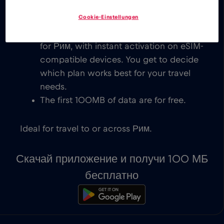
друзьями по всему миру станет
Cookie-Einstellungen
мгновенной.
Explore our low cost eSIM data plans
for Рим, with instant activation on eSIM-
compatible devices. You get to decide
which plan works best for your travel
needs.
The first 100MB of data are for free.
Ideal for travel to or across Рим.
Скачай приложение и получи 100 МБ
бесплатно