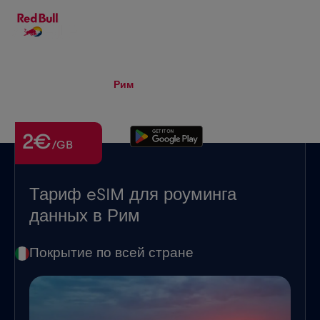
RU
▾
eSIM
Roaming
Рим
2€
/GB
Тариф eSIM для роуминга
данных в Рим
Покрытие по всей стране