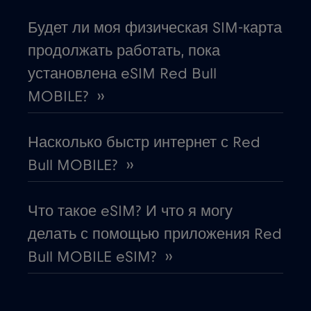
Греция
€2
,-/GB
Будет ли моя физическая SIM-карта
Дания
€2
,-/GB
продолжать работать, пока
установлена eSIM Red Bull
Джорджия
€5
,-/GB
MOBILE? ››
Дубай
€5
,-/GB
Насколько быстр интернет с Red
Bull MOBILE? ››
Европейский Союз
€4
,-/GB
Что такое eSIM? И что я могу
Египет
€12
,-/GB
делать с помощью приложения Red
Bull MOBILE eSIM? ››
Замбия
€6
,-/GB