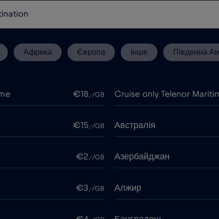
Африка
Європа
Інше
Південна А
ime
€18
Cruise only Telenor Mariti
,-/GB
€15
Австралія
,-/GB
€2
Азербайджан
,-/GB
€3
Алжир
,-/GB