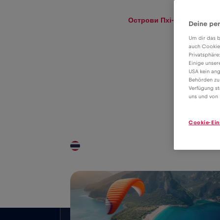
eSIM
Roaming
Острови Пхі-Пхі
Deine per
Um dir das b
auch Cookie
Privatsphäre
Тариф eSIM для
Einige unser
USA kein ang
передачі даних у
Behörden zu
Verfügung st
4€
роумінгу в
uns und von 
Острови Пхі-Пхі
Cookie-Ein
Покриття по всій країні