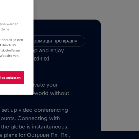
weise werden
 deine
 derzeit in den
ність
Інформація про країну
f durch US-
Bull MOBILE App and enjoy
tsbehelfe zur
 Website von
over Острови Пхі-Пхі
ies zulassen
Once you activate your
onnect to the world without
t, set up video conferencing
counts. Connecting with
 the globe is instantaneous.
a plans for Острови Пхі-Пхі,