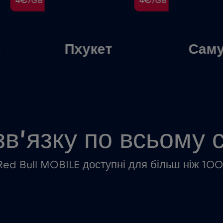
4€
4€
/GB
/GB
.
Пхукет
Саму
зв’язку по всьому с
Red Bull MOBILE доступні для більш ніж 100