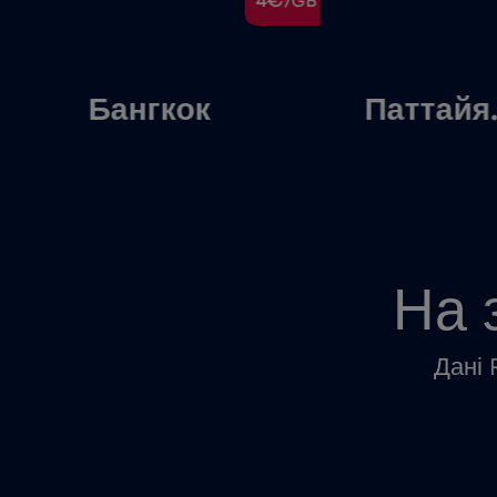
€
4€
/GB
/GB
Бангкок
Паттайя
На 
Дані 