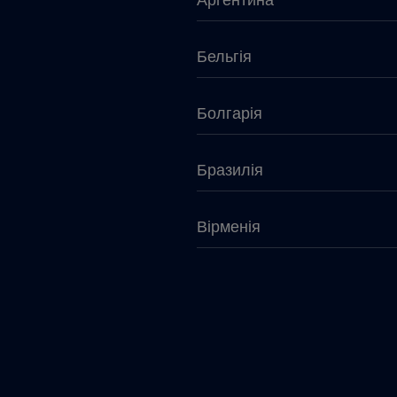
Аргентина
Бельгія
Болгарія
Бразилія
Вірменія
Габон
Гватемала