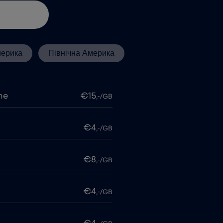
мерика
Північна Америка
me
€15
,-/GB
€4
,-/GB
€8
,-/GB
€4
,-/GB