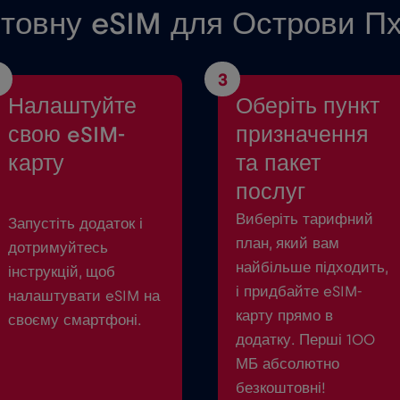
товну eSIM для Острови Пх
3
Налаштуйте
Оберіть пункт
свою eSIM-
призначення
карту
та пакет
послуг
Виберіть тарифний
Запустіть додаток і
план, який вам
дотримуйтесь
найбільше підходить,
інструкцій, щоб
і придбайте eSIM-
налаштувати eSIM на
карту прямо в
своєму смартфоні.
додатку. Перші 100
МБ абсолютно
безкоштовні!