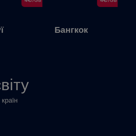
4€
4€
/GB
/GB
ї
Бангкок
П
віту
 країн