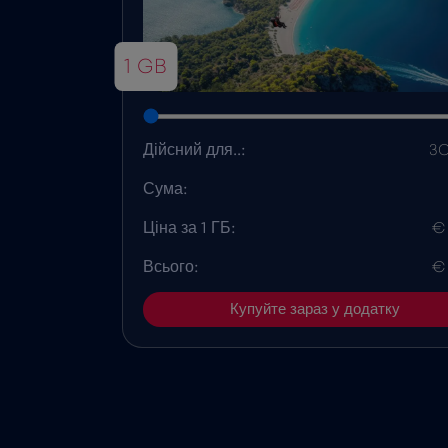
1 GB
Дійсний для..:
30
Сума:
Ціна за 1 ГБ:
€
Всього:
€
Купуйте зараз у додатку