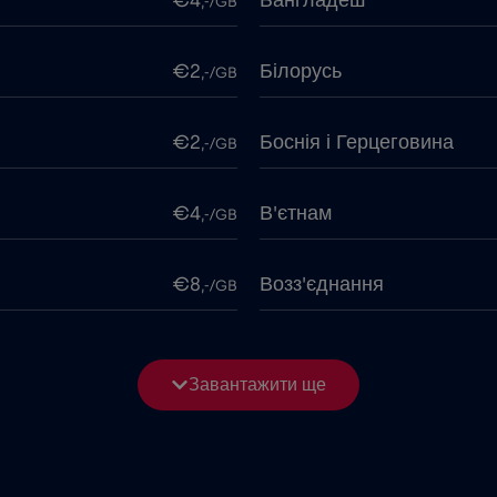
€4
Бангладеш
,-/GB
€2
Білорусь
,-/GB
€2
Боснія і Герцеговина
,-/GB
€4
В'єтнам
,-/GB
€8
Возз'єднання
,-/GB
€5
Гана
,-/GB
Завантажити ще
€4
Гібралтар
,-/GB