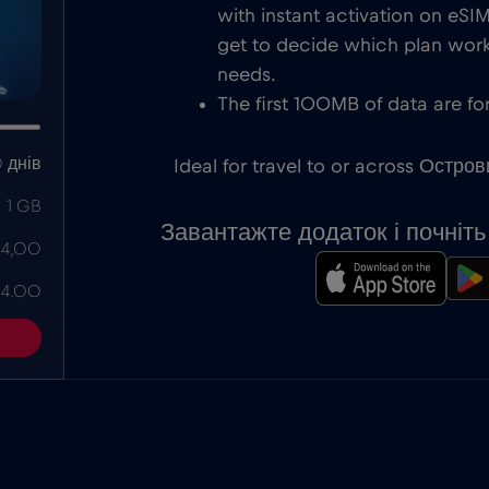
with instant activation on eS
get to decide which plan works
needs.
The first 100MB of data are for
 днів
Ideal for travel to or across Остров
1 GB
Завантажте додаток і почніт
 4,00
 4.00