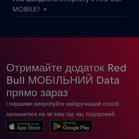
Єгипет
€12
,-/GB
MOBILE? ››
Замбія
€6
,-/GB
Ізраїль
€3
,-/GB
Індія
€15
,-/GB
Отримайте додаток Red
Bull МОБІЛЬНИЙ Data
Індонезія
€4
,-/GB
прямо зараз
і першими випробуйте найзручніший спосіб
Ірак
€6
,-/GB
залишатися на зв’язку під час подорожей.
Ірландія
€2
,-/GB