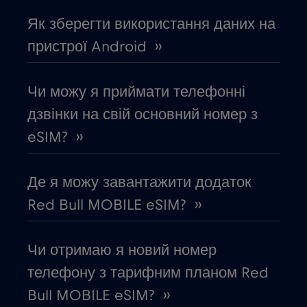
Возз'єднання
€3
,-/GB
Як зберегти використання даних на
пристрої Android ››
Габон
€5
,-/GB
Чи можу я приймати телефонні
Гана
€3
,-/GB
дзвінки на свій основний номер з
eSIM? ››
Гватемала
€4
,-/GB
Де я можу завантажити додаток
Гібралтар
€3
,-/GB
Red Bull MOBILE eSIM? ››
Гондурас
€4
,-/GB
Чи отримаю я новий номер
телефону з тарифним планом Red
Гонконг
€7
,-/GB
Bull MOBILE eSIM? ››