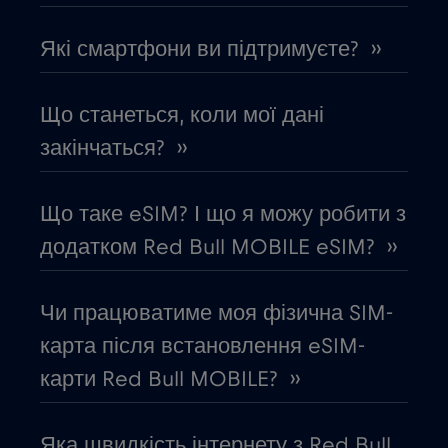
Греція
€2
,-/GB
Які смартфони ви підтримуєте? ››
Грузія
€5
,-/GB
Що станеться, коли мої дані
Данія
€2
закінчаться? ››
,-/GB
Дубай
€5
,-/GB
Що таке eSIM? І що я можу робити з
додатком Red Bull MOBILE eSIM? ››
Еквадор
€4
,-/GB
Чи працюватиме моя фізична SIM-
Естонія
€2
,-/GB
карта після встановлення eSIM-
карти Red Bull MOBILE? ››
Європейський Союз
€4
,-/GB
Яка швидкість інтернету з Red Bull