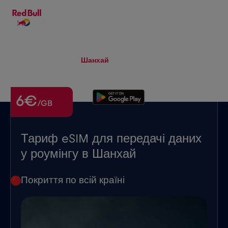
UK
▾
eSIM
Roaming
Шанхай
6€
/GB
Тариф eSIM для передачі даних
у роумінгу в Шанхай
Покриття по всій країні