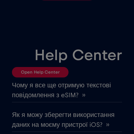
Бельгія
€2
,-/GB
Білорусь
€2
,-/GB
Болгарія
€2
,-/GB
Help Center
Боснія і Герцеговина
€2
,-/GB
Open Help Center
Бразилія
€4
,-/GB
Чому я все ще отримую текстові
повідомлення з eSIM? ››
В'єтнам
€2
,-/GB
Як я можу зберегти використання
Вірменія
€8
,-/GB
даних на моєму пристрої iOS? ››