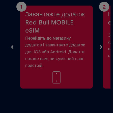
1
2
Завантажте додаток
Н
Red Bull MOBILE
e
eSIM
За
Перейдіть до магазину
до
додатків і завантажте додаток
на
для iOS або Android. Додаток
см
покаже вам, чи сумісний ваш
пристрій.