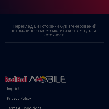
Ісландія
€2
,-/GB
Іспанія
€2
,-/GB
Переклад цієї сторінки був згенерований
автоматично і може містити контекстуальні
Італія
€2
неточності.
,-/GB
Канада
€4
,-/GB
Канада - Північна Америка з футболу 2026
€1
,-/GB
Катар
€4
Imprint
,-/GB
Privacy Policy
Кенія
€4
,-/GB
Terms & Conditions