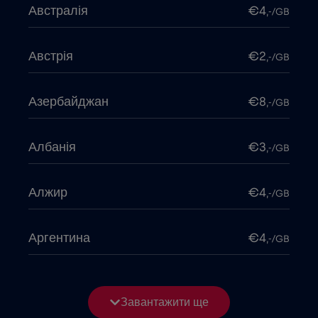
Австралія
€4
,-/GB
Австрія
€2
,-/GB
Азербайджан
€8
,-/GB
Албанія
€3
,-/GB
Алжир
€4
,-/GB
Аргентина
€4
,-/GB
Бангладеш
€4
,-/GB
Завантажити ще