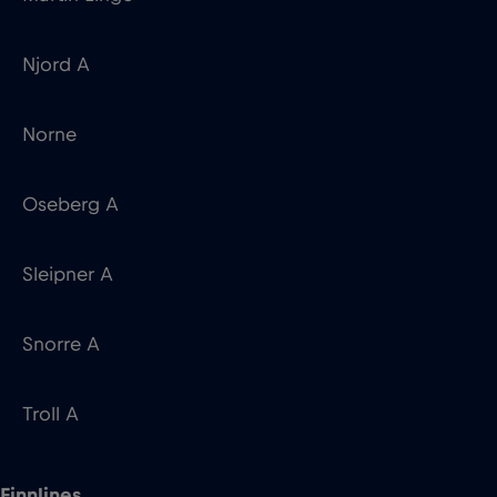
Oseberg A
Sleipner A
Snorre A
Troll A
Finnlines
5
Finnlady