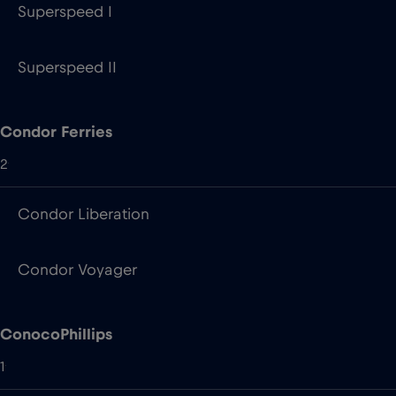
Condor Ferries
2
Condor Liberation
Condor Voyager
ConocoPhillips
1
Ekofisk L
Corsica Ferries