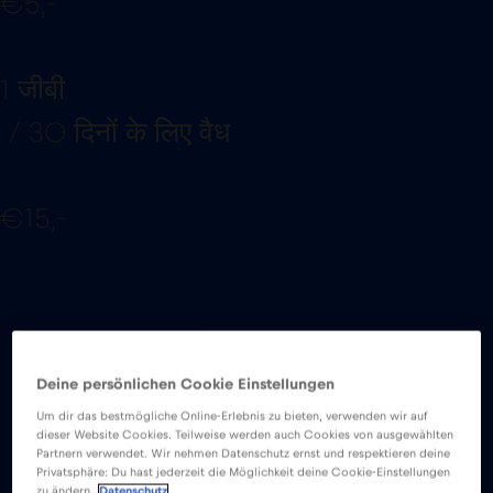
€5,-
1 जीबी
/ 30 दिनों के लिए वैध
€15,-
Deine persönlichen Cookie Einstellungen
अक्सर पूछे जाने वाले
Um dir das bestmögliche Online-Erlebnis zu bieten, verwenden wir auf
dieser Website Cookies. Teilweise werden auch Cookies von ausgewählten
Partnern verwendet. Wir nehmen Datenschutz ernst und respektieren deine
Privatsphäre: Du hast jederzeit die Möglichkeit deine Cookie-Einstellungen
zu ändern.
Datenschutz