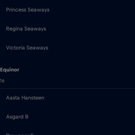
Victoria Seaways
Equinor
16
Aasta Hansteen
Asgard B
Draupner S
Grane