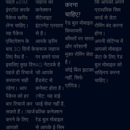
पहले eSIM
जहाज का
कि आपको अपने
करना
इंस्टॉल करके
कनेक्शन
प्राथमिक सिम
चाहिए?
पैकेज खरीद
सैटेलाइट
कार्ड से डेटा
रेड बुल मोबाइल
लेना चाहिए।
इंटरनेट प्रदाता
रोमिंग बंद करना
किफायती
यह पैकेज
से है।
होगा।
कीमतों पर सरल
एक्टिवेशन के
आपके ड्रीम
अपनी सेटिंग्स में
और परेशानी
बाद 30 दिनों के
क्रूज जहाज
आपको मोबाइल
मुक्त रोमिंग सेवा
लिए वैध है –
पर हमारे पास
डेटा के लिए रेड
है।
इसलिए कुछ दिन
4G नेटवर्क है
बुल मोबाइल को
कोई बिल झटका
पहले ही रिचार्ज
जो आपके
सक्रिय करना
नहीं, सिर्फ
करवाना सही
हैंडसेट से
चाहिए।
प्रीपेड।
रहेगा। आप
कनेक्ट होता है।
पैकेज को हर
(नोट: यह वाई-
बार रिचार्ज कर
फाई सेवा नहीं है,
सकते हैं। (चार्ज
बल्कि कनेक्शन
करने के लिए
रेड बुल मोबाइल
आपको
से आपके ई-सिम