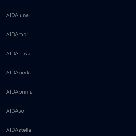
AIDAnova
AIDAperla
AIDAprima
AIDAsol
AIDAstella
Aker BP
3