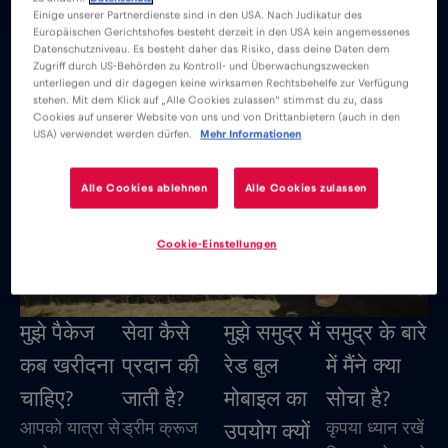
प्रश्न
Einige unserer Partnerdienste sind in den USA. Nach Judikatur des
Europäischen Gerichtshofes besteht derzeit in den USA kein angemessenes
Datenschutzniveau. Es besteht daher das Risiko, dass deine Daten dem
Zugriff durch US-Behörden zu Kontroll- und Überwachungszwecken
unterliegen und dir dagegen keine wirksamen Rechtsbehelfe zur Verfügung
stehen. Mit dem Klick auf „Alle Cookies zulassen“ stimmst du zu, dass
Cookies auf unserer Website von uns und von Drittanbietern (auch in den
USA) verwendet werden dürfen.
Mehr Informationen
Alle Cookies ablehnen
Alle Cookies zulassen
Cookie-Einstellungen
मुझे पैकेज
सेवा कैसे
मुझे समुद्र में
समुद्र के बारे
कब खरीदना
प्रदान की
रेड बुल
में मैंने क्या
चाहिए?
जाती है?
मोबाइल का
सोचा है?
आपको यात्रा से
ड्रीम क्रूज
कृपया ध्यान रखें
उपयोग क्यों