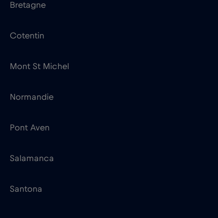
Mont St Michel
Normandie
Pont Aven
Salamanca
Santona
Carnival Cruise Line
2
Carnival Firenze