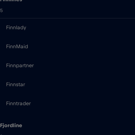
FinnMaid
Finnpartner
Finnstar
Finntrader
Fjordline
3
Bergensfjord