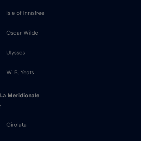
Ulysses
W. B. Yeats
La Meridionale
1
Girolata
Lundin
1
Edvard Grieg