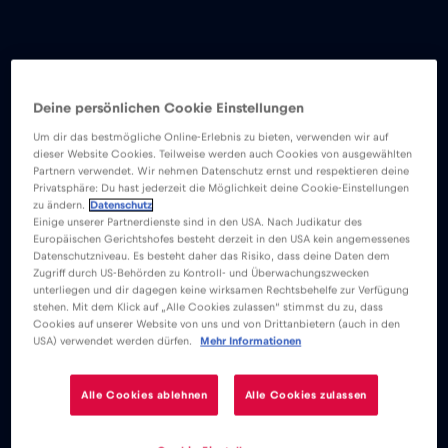
Deine persönlichen Cookie Einstellungen
Um dir das bestmögliche Online-Erlebnis zu bieten, verwenden wir auf
dieser Website Cookies. Teilweise werden auch Cookies von ausgewählten
Partnern verwendet. Wir nehmen Datenschutz ernst und respektieren deine
Privatsphäre: Du hast jederzeit die Möglichkeit deine Cookie-Einstellungen
zu ändern.
Datenschutz
Einige unserer Partnerdienste sind in den USA. Nach Judikatur des
Europäischen Gerichtshofes besteht derzeit in den USA kein angemessenes
Datenschutzniveau. Es besteht daher das Risiko, dass deine Daten dem
Zugriff durch US-Behörden zu Kontroll- und Überwachungszwecken
unterliegen und dir dagegen keine wirksamen Rechtsbehelfe zur Verfügung
stehen. Mit dem Klick auf „Alle Cookies zulassen“ stimmst du zu, dass
Cookies auf unserer Website von uns und von Drittanbietern (auch in den
USA) verwendet werden dürfen.
Mehr Informationen
Alle Cookies ablehnen
Alle Cookies zulassen