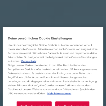
Deine persönlichen Cookie Einstellungen
Um dir das bestmögliche Online-Erlebnis zu bieten, verwenden wir auf
dieser Website Cookies. Teilweise werden auch Cookies von ausgewählten
Partnern verwendet. Wir nehmen Datenschutz ernst und respektieren deine
Privatsphäre: Du hast jederzeit die Möglichkeit deine Cookie-Einstellungen
zu ändern.
Datenschutz
Einige unserer Partnerdienste sind in den USA. Nach Judikatur des
Europäischen Gerichtshofes besteht derzeit in den USA kein angemessenes
Datenschutzniveau. Es besteht daher das Risiko, dass deine Daten dem
Zugriff durch US-Behörden zu Kontroll- und Überwachungszwecken
unterliegen und dir dagegen keine wirksamen Rechtsbehelfe zur Verfügung
stehen. Mit dem Klick auf „Alle Cookies zulassen“ stimmst du zu, dass
Cookies auf unserer Website von uns und von Drittanbietern (auch in den
USA) verwendet werden dürfen.
Mehr Informationen