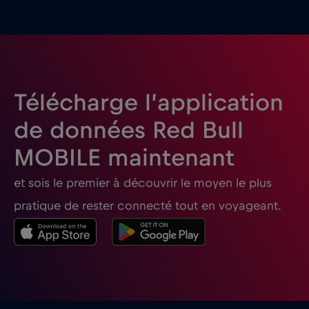
Belgique
€2
,-/GB
Bosnie et Herzégovine
€2
,-/GB
Télécharge l’application
de données Red Bull
Brésil
€4
,-/GB
MOBILE maintenant
Bulgarie
€2
,-/GB
et sois le premier à découvrir le moyen le plus
pratique de rester connecté tout en voyageant.
Canada
€4
,-/GB
Canada - Amérique du Nord Football 2026
€1
,-/GB