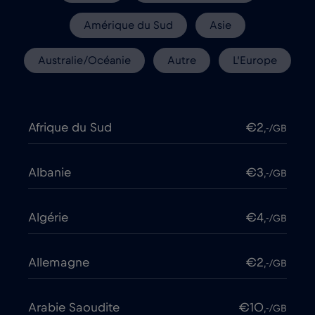
Amérique du Sud
Asie
Australie/Océanie
Autre
L’Europe
Afrique du Sud
€2
,-/GB
Albanie
€3
,-/GB
Algérie
€4
,-/GB
Allemagne
€2
,-/GB
Arabie Saoudite
€10
,-/GB