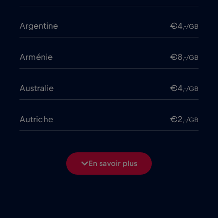
Argentine
€4
,-/GB
Arménie
€8
,-/GB
Australie
€4
,-/GB
Autriche
€2
,-/GB
Azerbaïdjan
€8
,-/GB
En savoir plus
Bangladesh
€4
,-/GB
Bélarus
€2
,-/GB