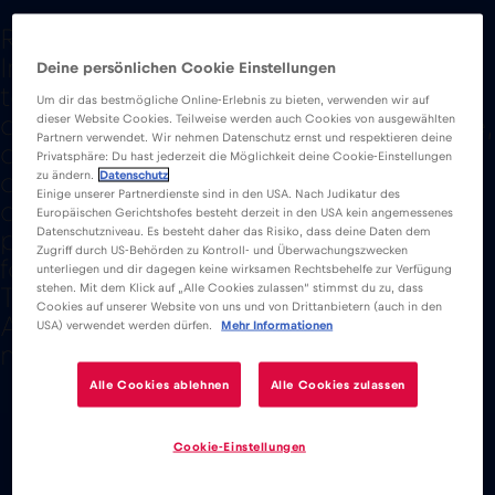
Red Bull Mobile eSIM est un forfait
Internet basé sur une application qui
Deine persönlichen Cookie Einstellungen
te permet de surfer sur Internet où
Um dir das bestmögliche Online-Erlebnis zu bieten, verwenden wir auf
que tu sois. Que tu fasses du tourisme,
dieser Website Cookies. Teilweise werden auch Cookies von ausgewählten
Partnern verwendet. Wir nehmen Datenschutz ernst und respektieren deine
de l’escalade ou du surf, nous savons
Privatsphäre: Du hast jederzeit die Möglichkeit deine Cookie-Einstellungen
zu ändern.
Datenschutz
ce que c’est que d’être privé
Einige unserer Partnerdienste sind in den USA. Nach Judikatur des
d’internet au moment où tu en as le
Europäischen Gerichtshofes besteht derzeit in den USA kein angemessenes
Datenschutzniveau. Es besteht daher das Risiko, dass deine Daten dem
plus besoin. Il est facile à utiliser et
Zugriff durch US-Behörden zu Kontroll- und Überwachungszwecken
fonctionne dans plus de 100 pays.
unterliegen und dir dagegen keine wirksamen Rechtsbehelfe zur Verfügung
stehen. Mit dem Klick auf „Alle Cookies zulassen“ stimmst du zu, dass
Télécharge l’application iOS ou
Cookies auf unserer Website von uns und von Drittanbietern (auch in den
Android et connecte-toi à l’internet
USA) verwendet werden dürfen.
Mehr Informationen
n’importe où, n’importe quand.
Alle Cookies ablehnen
Alle Cookies zulassen
Cookie-Einstellungen