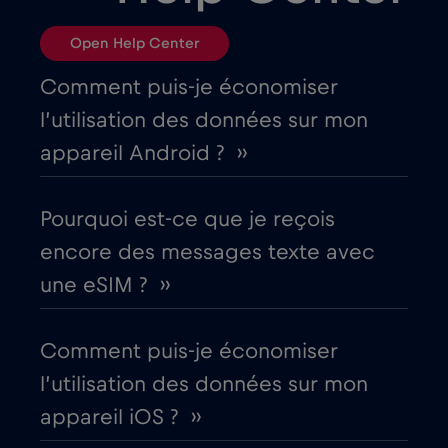
Open Help Center
Belgique
€2
,-/GB
Comment puis-je économiser
Bosnie et Herzégovine
€2
,-/GB
l’utilisation des données sur mon
appareil Android ? ››
Brésil
€4
,-/GB
Pourquoi est-ce que je reçois
Bulgarie
€2
,-/GB
encore des messages texte avec
une eSIM ? ››
Canada
€4
,-/GB
Comment puis-je économiser
Canada - Amérique du Nord Football
l’utilisation des données sur mon
2026
appareil iOS ? ››
€1
,-/GB