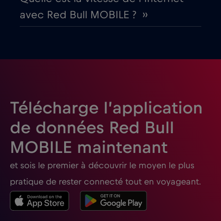
avec Red Bull MOBILE ? ››
Espagne
€2
,-/GB
Estonie
€2
,-/GB
États-Unis d'Amérique
€4
,-/GB
Télécharge l’application
Finlande
€2
,-/GB
de données Red Bull
MOBILE maintenant
France
€2
,-/GB
et sois le premier à découvrir le moyen le plus
Gabon
€5
,-/GB
pratique de rester connecté tout en voyageant.
Géorgie
€5
,-/GB