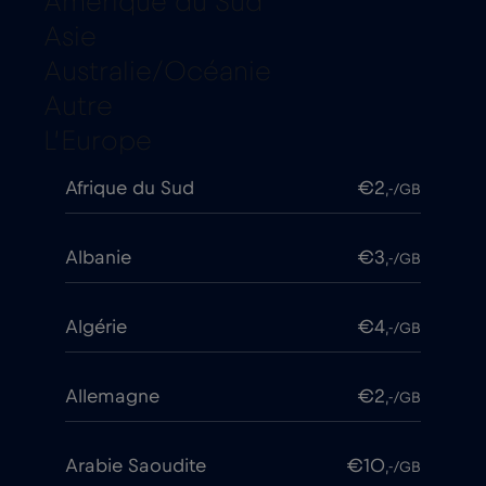
Amérique du Sud
Asie
Australie/Océanie
Autre
L’Europe
Afrique du Sud
€2
,-/GB
Albanie
€3
,-/GB
Algérie
€4
,-/GB
Allemagne
€2
,-/GB
Arabie Saoudite
€10
,-/GB