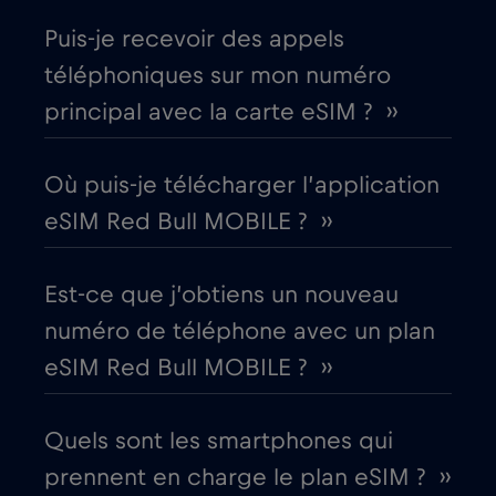
Puis-je recevoir des appels
Chili
€7
,-/GB
téléphoniques sur mon numéro
principal avec la carte eSIM ? ››
Chine
€6
,-/GB
Chypre
€2
Où puis-je télécharger l’application
,-/GB
eSIM Red Bull MOBILE ? ››
Colombie
€4
,-/GB
Est-ce que j’obtiens un nouveau
Corée du Sud
€4
,-/GB
numéro de téléphone avec un plan
eSIM Red Bull MOBILE ? ››
Costa Rica
€4
,-/GB
Quels sont les smartphones qui
Croatie
€2
,-/GB
prennent en charge le plan eSIM ? ››