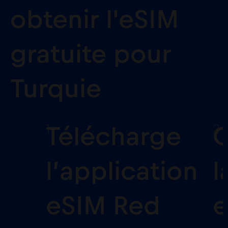
obtenir l'eSIM
gratuite pour
Turquie
1
2
Télécharge
C
l’application
l
eSIM Red
e