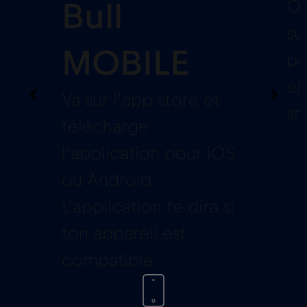
Ou
Bull
su
MOBILE
po
eS
Va sur l’app store et
sm
télécharge
l’application pour iOS
ou Android.
L’application te dira si
ton appareil est
compatible.