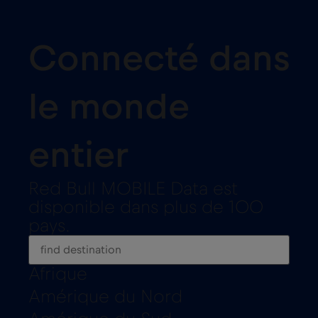
Connecté dans
le monde
entier
Red Bull MOBILE Data est
disponible dans plus de 100
pays.
Afrique
Amérique du Nord