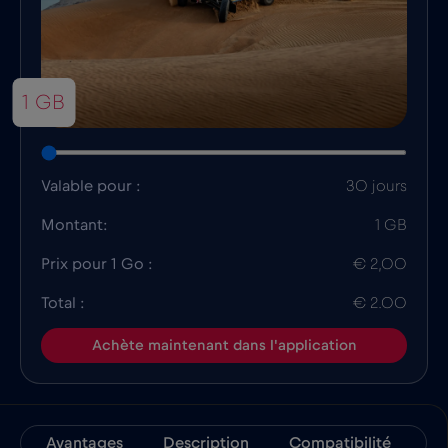
1 GB
Valable pour :
30 jours
Montant:
1 GB
Prix pour 1 Go :
€ 2,00
Total :
€ 2.00
Achète maintenant dans l'application
Avantages
Description
Compatibilité
In