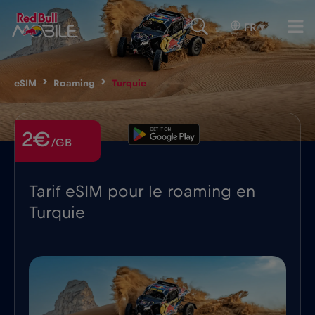
FR
▾
eSIM
Roaming
Turquie
2€
/GB
Tarif eSIM pour le roaming en
Turquie