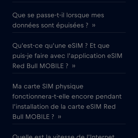
Cruise & land Telenor Maritime
€18
,-/GB
Que se passe-t-il lorsque mes
données sont épuisées ? ››
Cruise only Telenor Maritime
€15
,-/GB
Qu’est-ce qu’une eSIM ? Et que
Danemark
€2
,-/GB
puis-je faire avec l’application eSIM
Red Bull MOBILE ? ››
Dubaï
€5
,-/GB
Ma carte SIM physique
Égypte
€12
,-/GB
fonctionnera-t-elle encore pendant
l’installation de la carte eSIM Red
Émirats arabes unis (EAU)
€5
,-/GB
Bull MOBILE ? ››
Équateur
€4
,-/GB
Quelle est la vitesse de l’Internet