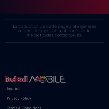
Ghana
€3
,-/GB
Gibraltar
€3
,-/GB
La traduction de cette page a été générée
automatiquement et peut contenir des
inexactitudes contextuelles.
Grèce
€2
,-/GB
Guatemala
€4
,-/GB
Honduras
€4
,-/GB
Hong Kong
€7
,-/GB
Imprint
Privacy Policy
Hongrie
€2
,-/GB
Terms & Conditions