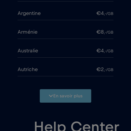
Argentine
€4
,-/GB
Arménie
€8
,-/GB
Australie
€4
,-/GB
Autriche
€2
,-/GB
Azerbaïdjan
€8
,-/GB
En savoir plus
Bangladesh
€4
,-/GB
Help Center
Bélarus
€2
,-/GB