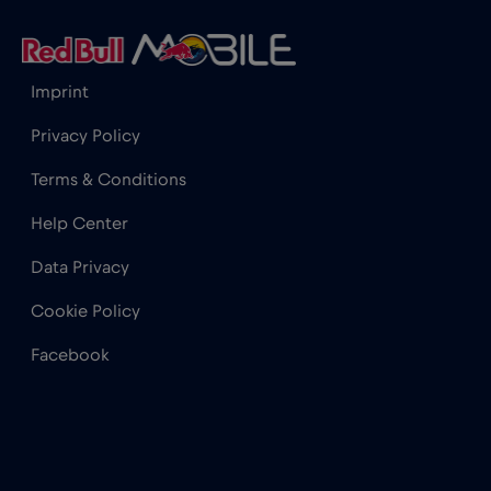
Honduras
€4
,-/GB
Hong Kong
€7
,-/GB
Imprint
Privacy Policy
Hongrie
€2
,-/GB
Terms & Conditions
Inde
€15
Help Center
,-/GB
Data Privacy
Indonésie
€4
,-/GB
Cookie Policy
Facebook
Irlande
€2
,-/GB
Islande
€2
,-/GB