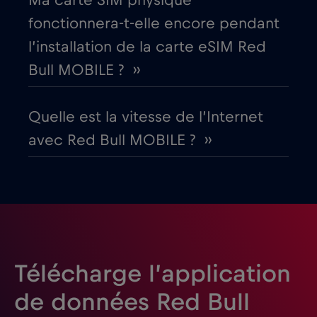
Ma carte SIM physique
Égypte
€12
,-/GB
fonctionnera-t-elle encore pendant
l’installation de la carte eSIM Red
Émirats arabes unis (EAU)
€5
,-/GB
Bull MOBILE ? ››
Équateur
€4
,-/GB
Quelle est la vitesse de l’Internet
avec Red Bull MOBILE ? ››
Espagne
€2
,-/GB
Estonie
€2
,-/GB
États-Unis d'Amérique
€4
,-/GB
Télécharge l’application
Finlande
€2
,-/GB
de données Red Bull