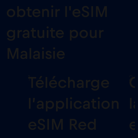
obtenir l'eSIM
gratuite pour
Malaisie
1
2
Télécharge
C
l’application
l
eSIM Red
e