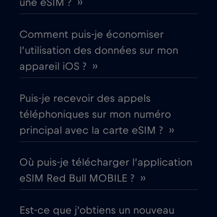
une eSIM ? ››
Canada
€4
,-/GB
Comment puis-je économiser
Canada - Amérique du Nord Football
l’utilisation des données sur mon
2026
appareil iOS ? ››
€1
,-/GB
Puis-je recevoir des appels
Chili
€7
,-/GB
téléphoniques sur mon numéro
principal avec la carte eSIM ? ››
Chine
€6
,-/GB
Chypre
€2
Où puis-je télécharger l’application
,-/GB
eSIM Red Bull MOBILE ? ››
Colombie
€4
,-/GB
Est-ce que j’obtiens un nouveau