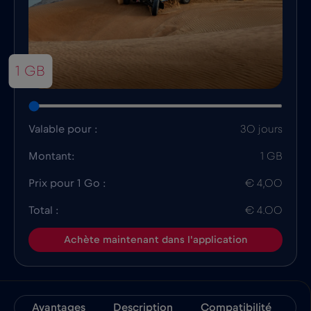
1 GB
Valable pour :
30 jours
Montant:
1 GB
Prix pour 1 Go :
€ 4,00
Total :
€ 4.00
Achète maintenant dans l'application
Avantages
Description
Compatibilité
In