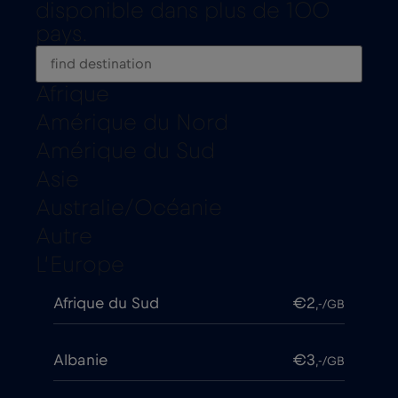
disponible dans plus de 100
pays.
Afrique
Amérique du Nord
Amérique du Sud
Asie
Australie/Océanie
Autre
L’Europe
Afrique du Sud
€2
,-/GB
Albanie
€3
,-/GB