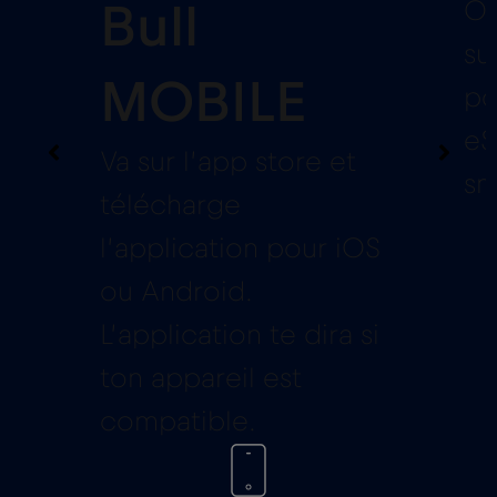
Ou
Bull
su
MOBILE
po
eS
Va sur l’app store et
sm
télécharge
l’application pour iOS
ou Android.
L’application te dira si
ton appareil est
compatible.