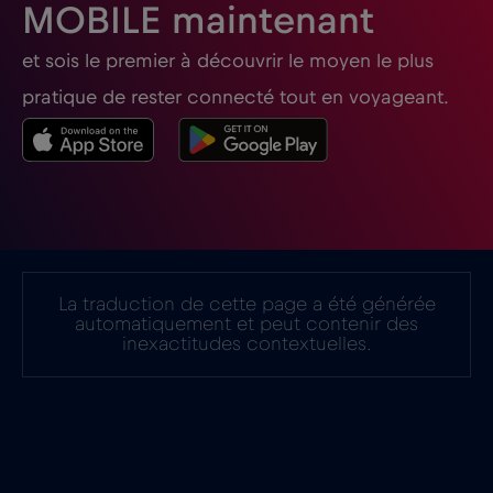
MOBILE maintenant
France
€2
,-/GB
et sois le premier à découvrir le moyen le plus
Gabon
€5
,-/GB
pratique de rester connecté tout en voyageant.
Géorgie
€5
,-/GB
Ghana
€3
,-/GB
Gibraltar
€3
,-/GB
La traduction de cette page a été générée
automatiquement et peut contenir des
inexactitudes contextuelles.
Grèce
€2
,-/GB
Guatemala
€4
,-/GB