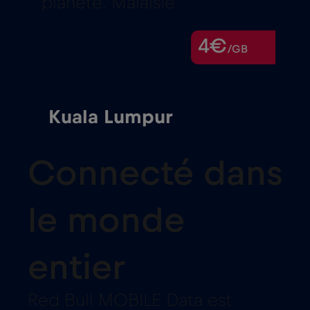
planète. Malaisie
4€
/GB
Kuala Lumpur
Connecté dans
le monde
entier
Red Bull MOBILE Data est