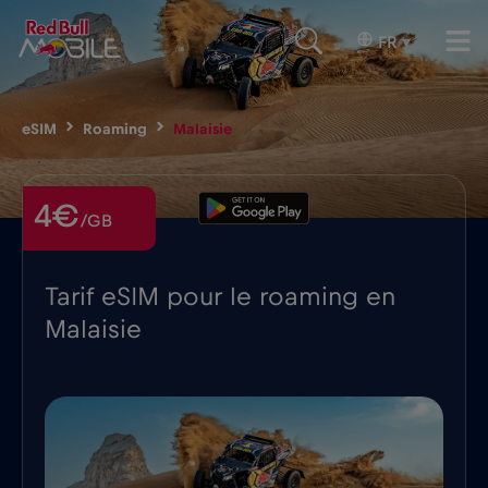
FR
▾
eSIM
Roaming
Malaisie
4€
/GB
Tarif eSIM pour le roaming en
Malaisie