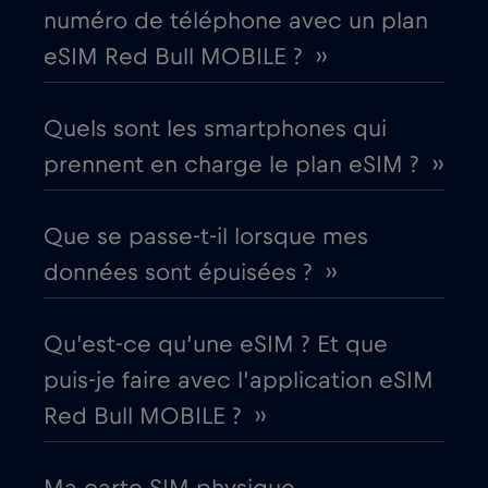
Corée du Sud
€4
,-/GB
numéro de téléphone avec un plan
eSIM Red Bull MOBILE ? ››
Costa Rica
€4
,-/GB
Quels sont les smartphones qui
Croatie
€2
,-/GB
prennent en charge le plan eSIM ? ››
Cruise & land Telenor Maritime
€18
,-/GB
Que se passe-t-il lorsque mes
données sont épuisées ? ››
Cruise only Telenor Maritime
€15
,-/GB
Qu’est-ce qu’une eSIM ? Et que
Danemark
€2
,-/GB
puis-je faire avec l’application eSIM
Red Bull MOBILE ? ››
Dubaï
€5
,-/GB