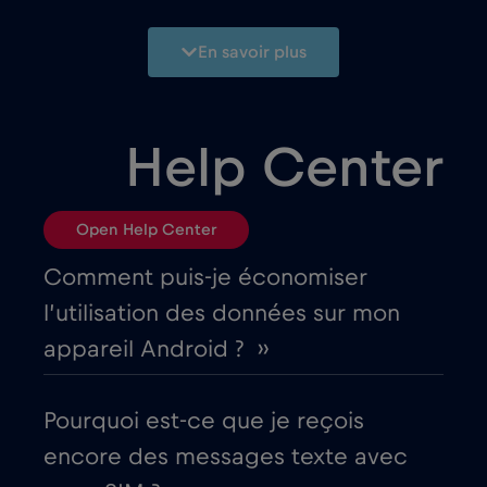
Azerbaïdjan
€8
,-/GB
En savoir plus
Bangladesh
€4
,-/GB
Help Center
Bélarus
€2
,-/GB
Open Help Center
Belgique
€2
,-/GB
Comment puis-je économiser
Bosnie et Herzégovine
€2
,-/GB
l’utilisation des données sur mon
appareil Android ? ››
Brésil
€4
,-/GB
Pourquoi est-ce que je reçois
Bulgarie
€2
,-/GB
encore des messages texte avec