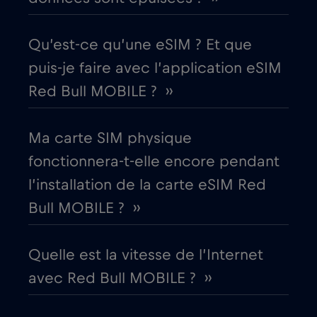
Dubaï
€5
,-/GB
Qu’est-ce qu’une eSIM ? Et que
Égypte
€12
,-/GB
puis-je faire avec l’application eSIM
Red Bull MOBILE ? ››
Émirats arabes unis (EAU)
€5
,-/GB
Ma carte SIM physique
Équateur
€4
,-/GB
fonctionnera-t-elle encore pendant
l’installation de la carte eSIM Red
Espagne
€2
,-/GB
Bull MOBILE ? ››
Estonie
€2
,-/GB
Quelle est la vitesse de l’Internet
avec Red Bull MOBILE ? ››
États-Unis d'Amérique
€4
,-/GB