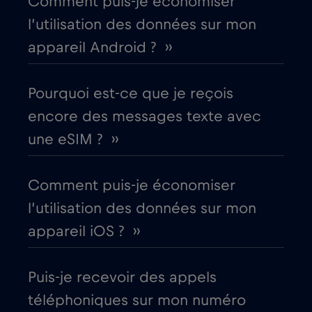
Comment puis-je économiser
l’utilisation des données sur mon
Bulgarie
€2
,-/GB
appareil Android ? ››
Canada
€4
,-/GB
Pourquoi est-ce que je reçois
encore des messages texte avec
Canada - Amérique du Nord Football 2026
une eSIM ? ››
€1
,-/GB
Comment puis-je économiser
Chili
€7
,-/GB
l’utilisation des données sur mon
appareil iOS ? ››
Chine
€6
,-/GB
Puis-je recevoir des appels
Chypre
€2
,-/GB
téléphoniques sur mon numéro