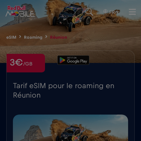
FR
▾
eSIM
Roaming
Réunion
3€
/GB
Tarif eSIM pour le roaming en
Réunion