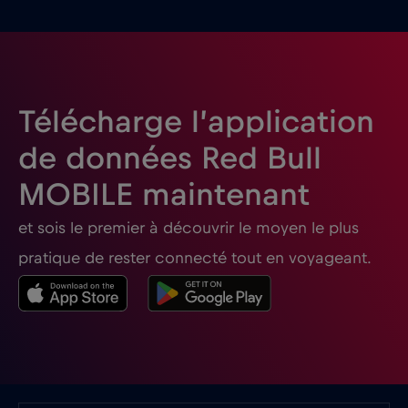
Finlande
€2
,-/GB
France
€2
,-/GB
Télécharge l’application
Gabon
€5
,-/GB
de données Red Bull
MOBILE maintenant
Géorgie
€5
,-/GB
et sois le premier à découvrir le moyen le plus
Ghana
€3
,-/GB
pratique de rester connecté tout en voyageant.
Gibraltar
€3
,-/GB
Grèce
€2
,-/GB