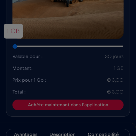
1 GB
Valable pour :
30 jours
Montant:
1 GB
Prix pour 1 Go :
€ 3,00
Total :
€ 3.00
Achète maintenant dans l'application
Avantages
Description
Compatibilité
In