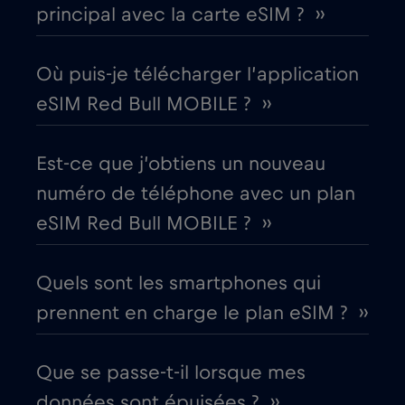
principal avec la carte eSIM ? ››
Colombie
€4
,-/GB
Corée du Sud
Où puis-je télécharger l’application
€4
,-/GB
eSIM Red Bull MOBILE ? ››
Costa Rica
€4
,-/GB
Est-ce que j’obtiens un nouveau
Croatie
€2
,-/GB
numéro de téléphone avec un plan
eSIM Red Bull MOBILE ? ››
Cruise & land Telenor Maritime
€18
,-/GB
Quels sont les smartphones qui
Cruise only Telenor Maritime
€15
,-/GB
prennent en charge le plan eSIM ? ››
Danemark
€2
,-/GB
Que se passe-t-il lorsque mes
données sont épuisées ? ››