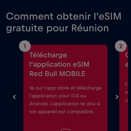
Comment obtenir l'eSIM
gratuite pour Réunion
1
2
Télécharge
C
l’application eSIM
e
Red Bull MOBILE
Ou
Va sur l’app store et télécharge
in
l’application pour iOS ou
un
Android. L’application te dira si
ton appareil est compatible.