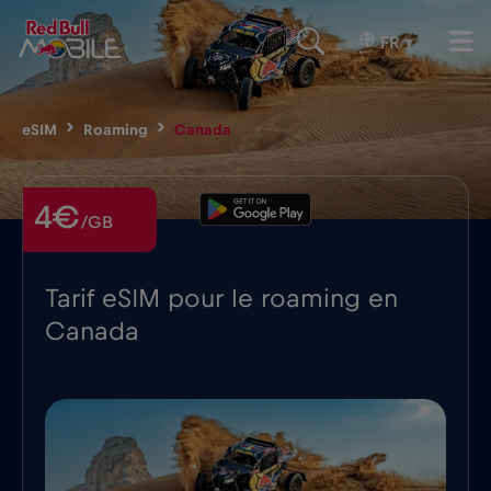
FR
▾
eSIM
Roaming
Canada
4€
/GB
Tarif eSIM pour le roaming en
Canada