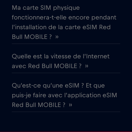
Ma carte SIM physique
Égypte
€12
,-/GB
fonctionnera-t-elle encore pendant
l’installation de la carte eSIM Red
Émirats arabes unis (EAU)
€5
,-/GB
Bull MOBILE ? ››
Équateur
€4
,-/GB
Quelle est la vitesse de l’Internet
avec Red Bull MOBILE ? ››
Espagne
€2
,-/GB
Qu’est-ce qu’une eSIM ? Et que
Estonie
€2
,-/GB
puis-je faire avec l’application eSIM
Red Bull MOBILE ? ››
États-Unis d'Amérique
€4
,-/GB
Finlande
€2
,-/GB