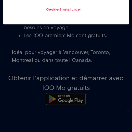
activation instantanée sur les appareils
Cookie-Einstellungen
compatibles eSIM. Tu peux choisir
l’offre qui convient le mieux à tes
besoins en voyage.
Les 100 premiers Mo sont gratuits.
Idéal pour voyager à Vancouver, Toronto,
Montreal ou dans toute l’Canada.
Obtenir l’application et démarrer avec
100 Mo gratuits