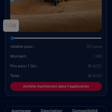
1 GB
Valable pour :
30 jours
Montant:
1 GB
Prix pour 1 Go :
€ 4,00
Total :
€ 4.00
Achète maintenant dans l'application
Avantages
Description
Compatibilité
In