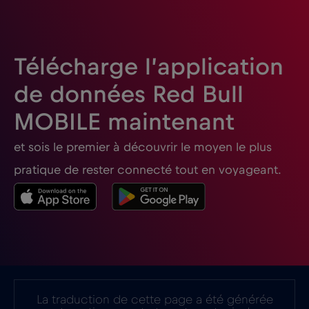
France
€2
,-/GB
Télécharge l’application
Gabon
€5
,-/GB
de données Red Bull
MOBILE maintenant
Géorgie
€5
,-/GB
et sois le premier à découvrir le moyen le plus
Ghana
€3
,-/GB
pratique de rester connecté tout en voyageant.
Gibraltar
€3
,-/GB
Grèce
€2
,-/GB
Guatemala
€4
,-/GB
La traduction de cette page a été générée