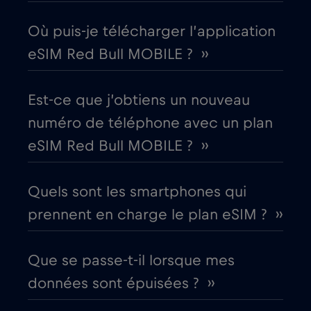
Corée du Sud
Où puis-je télécharger l’application
€4
,-/GB
eSIM Red Bull MOBILE ? ››
Costa Rica
€4
,-/GB
Est-ce que j’obtiens un nouveau
Croatie
€2
,-/GB
numéro de téléphone avec un plan
eSIM Red Bull MOBILE ? ››
Cruise & land Telenor Maritime
€18
,-/GB
Quels sont les smartphones qui
Cruise only Telenor Maritime
€15
,-/GB
prennent en charge le plan eSIM ? ››
Danemark
€2
,-/GB
Que se passe-t-il lorsque mes
données sont épuisées ? ››
Dubaï
€5
,-/GB