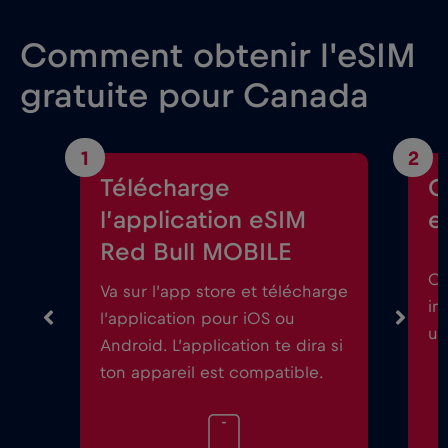
Comment obtenir l'eSIM
gratuite pour Canada
1
2
Télécharge
C
l’application eSIM
e
Red Bull MOBILE
Ou
Va sur l’app store et télécharge
in
l’application pour iOS ou
un
Android. L’application te dira si
ton appareil est compatible.