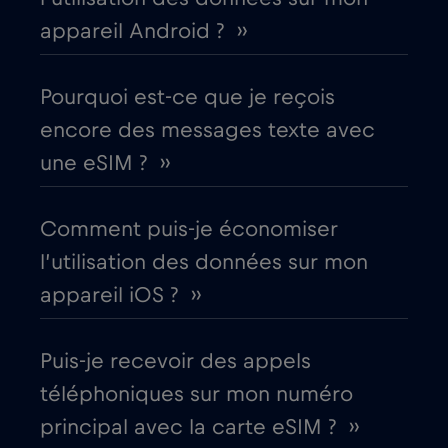
Bulgarie
€2
,-/GB
appareil Android ? ››
Canada
€4
,-/GB
Pourquoi est-ce que je reçois
encore des messages texte avec
Canada - Amérique du Nord Football 2026
une eSIM ? ››
€1
,-/GB
Comment puis-je économiser
Chili
€7
,-/GB
l’utilisation des données sur mon
appareil iOS ? ››
Chine
€6
,-/GB
Puis-je recevoir des appels
Chypre
€2
,-/GB
téléphoniques sur mon numéro
principal avec la carte eSIM ? ››
Colombie
€4
,-/GB