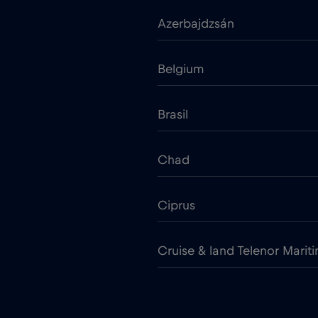
Azerbajdzsán
Belgium
Brasil
Chad
Ciprus
Cruise & land Telenor Marit
Cseh Köztársaság