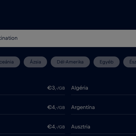
ceánia
Ázsia
Dél-Amerika
Egyéb
És
€3
Algéria
,-/GB
€4
Argentína
,-/GB
€4
Ausztria
,-/GB