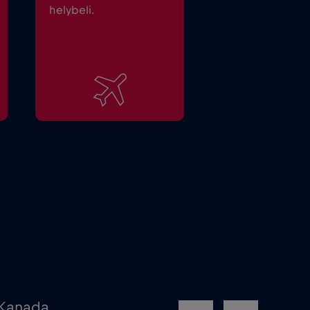
helybeli.
 Kanada