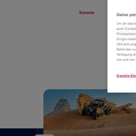
eSIM
Roaming
Kanada
Deine per
Um dir das b
auch Cookie
Privatsphäre
eSIM tarifa
Einige unser
USA kein ang
adatroaminghoz
Behörden zu
4€
Verfügung st
Kanada
uns und von 
Cookie-Ein