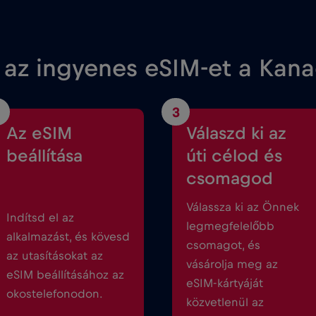
 az ingyenes eSIM-et a Kan
3
Az eSIM
Válaszd ki az
beállítása
úti célod és
csomagod
Válassza ki az Önnek
Indítsd el az
legmegfelelőbb
alkalmazást, és kövesd
csomagot, és
az utasításokat az
vásárolja meg az
eSIM beállításához az
eSIM-kártyáját
okostelefonodon.
közvetlenül az