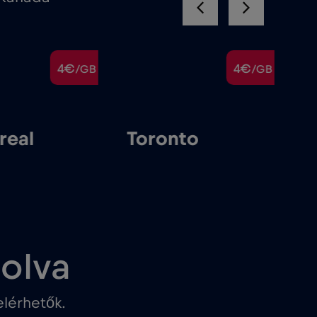
4€
4€
/GB
/GB
real
Toronto
solva
lérhetők.