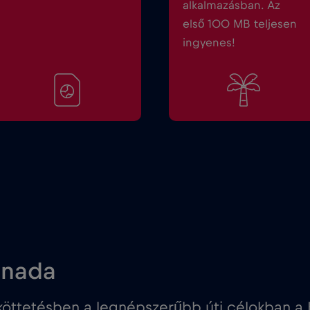
alkalmazásban. Az
első 100 MB teljesen
ingyenes!
anada
öttetésben a legnépszerűbb úti célokban a