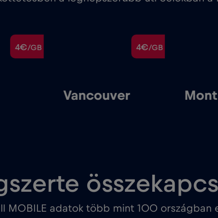
4€
4€
/GB
/GB
Vancouver
Mont
gszerte összekapc
ll MOBILE adatok több mint 100 országban e