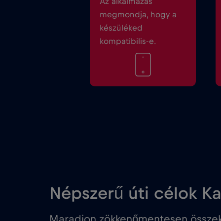
Az alkalmazás
megmondja, hogy a
készüléked
kompatibilis-e.
Népszerű úti célok K
Maradjon zökkenőmentesen összek