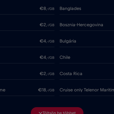
€8
Banglades
,-/GB
€2
Bosznia-Hercegovina
,-/GB
€4
Bulgária
,-/GB
€4
Chile
,-/GB
€2
Costa Rica
,-/GB
ime
€18
Cruise only Telenor Mariti
,-/GB
€2
Dánia
,-/GB
Töltsön be többet