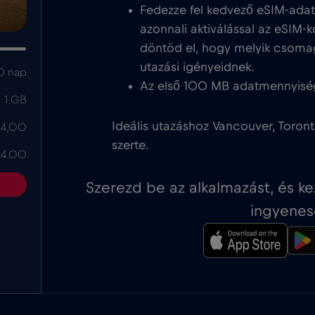
Fedezze fel kedvező eSIM-ada
azonnali aktiválással az eSIM-k
döntöd el, hogy melyik csoma
utazási igényeidnek.
0 nap
Az első 100 MB adatmennyisé
1 GB
Ideális utazáshoz Vancouver, Toron
 4,00
szerte.
 4.00
Szerezd be az alkalmazást, és k
ingyenes