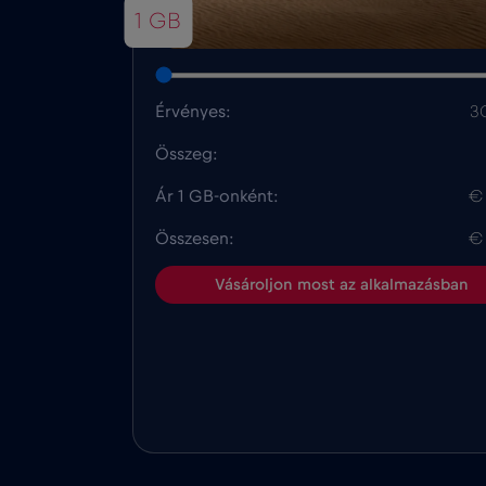
1 GB
Érvényes:
3
Összeg:
Ár 1 GB-onként:
€
Összesen:
€
Vásároljon most az alkalmazásban