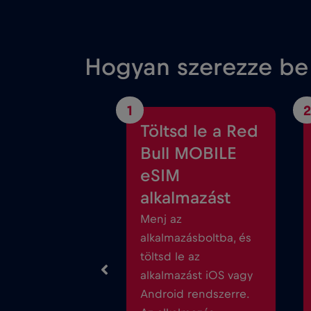
Hogyan szerezze be
1
2
Töltsd le a Red
Bull MOBILE
eSIM
alkalmazást
Menj az
alkalmazásboltba, és
töltsd le az
alkalmazást iOS vagy
Android rendszerre.