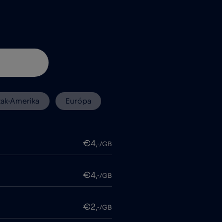
zak-Amerika
Európa
€4
,-/GB
€4
,-/GB
€2
,-/GB