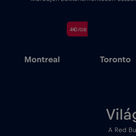
€
4€
/GB
/GB
Montreal
Toronto
Vilá
A Red Bu