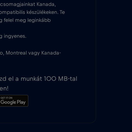
tcsomagjainkat Kanada,
ompatibilis készülékeken. Te
g felel meg leginkább
g ingyenes.
to, Montreal vagy Kanada-
ezd el a munkát 100 MB-tal
en!