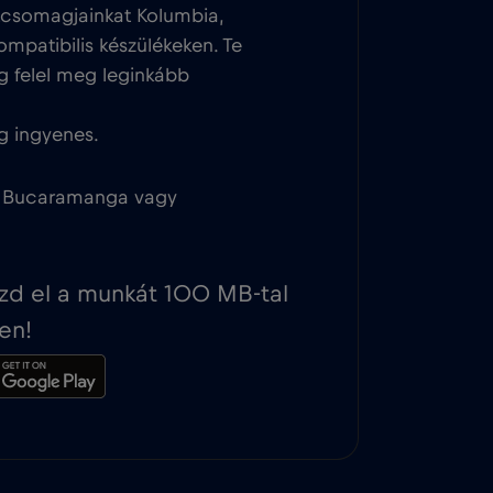
tcsomagjainkat Kolumbia,
ompatibilis készülékeken. Te
g felel meg leginkább
g ingyenes.
a, Bucaramanga vagy
ezd el a munkát 100 MB-tal
en!