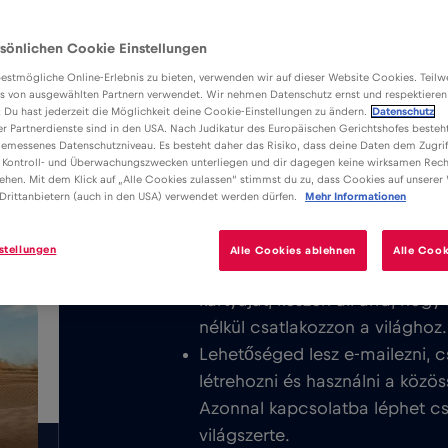
sönlichen Cookie Einstellungen
estmögliche Online-Erlebnis zu bieten, verwenden wir auf dieser Website Cookies. Teil
s von ausgewählten Partnern verwendet. Wir nehmen Datenschutz ernst und respektieren
: Du hast jederzeit die Möglichkeit deine Cookie-Einstellungen zu ändern.
Datenschutz
er Partnerdienste sind in den USA. Nach Judikatur des Europäischen Gerichtshofes besteht
Előnyök
Leírás
K
emessenes Datenschutzniveau. Es besteht daher das Risiko, dass deine Daten dem Zugrif
Töltse le a könnyen telepíthető Red
 Kontroll- und Überwachungszwecken unterliegen und dir dagegen keine wirksamen Rech
/GB
ehen. Mit dem Klick auf „Alle Cookies zulassen“ stimmst du zu, dass Cookies auf unserer
élvezze a korlátlan mobilinternetet 
Drittanbietern (auch in den USA) verwendet werden dürfen.
Mehr Informationen
Bucaramanga vagy Kolumbia egész 
stellungen
Alle Cookies ablehnen
Alle Cook
Soha nem számítunk fel alapdíj
kártyáját, készen áll arra, hog
nélkül csatlakozzon a világhoz.
Lehetőséged lesz e-mailezni, c
létrehozni és használni a közös
Azonnal kapcsolatba léphet csa
világszerte.