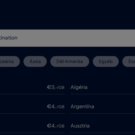
ceánia
Ázsia
Dél-Amerika
Egyéb
És
€3
Algéria
,-/GB
€4
Argentína
,-/GB
€4
Ausztria
,-/GB