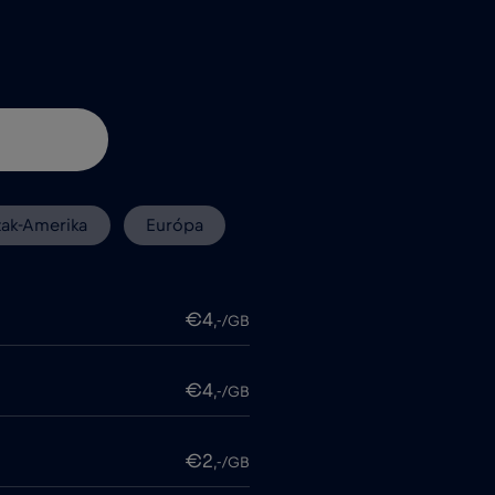
zak-Amerika
Európa
€4
,-/GB
€4
,-/GB
€2
,-/GB