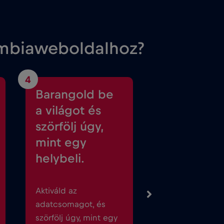
umbiaweboldalhoz?
4
Barangold be
a világot és
szörfölj úgy,
mint egy
helybeli.
Aktiváld az
adatcsomagot, és
szörfölj úgy, mint egy