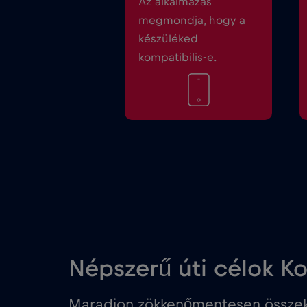
Az alkalmazás
megmondja, hogy a
készüléked
kompatibilis-e.
Népszerű úti célok K
Maradjon zökkenőmentesen összek