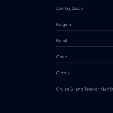
Azerbajdzsán
Belgium
Brasil
Chad
Ciprus
Cruise & land Telenor Marit
Cseh Köztársaság