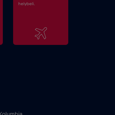
helybeli.
 Kolumbia