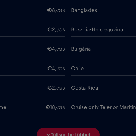
€8
Banglades
,-/GB
€2
Bosznia-Hercegovina
,-/GB
€4
Bulgária
,-/GB
€4
Chile
,-/GB
€2
Costa Rica
,-/GB
ime
€18
Cruise only Telenor Mariti
,-/GB
€2
Dánia
,-/GB
Töltsön be többet