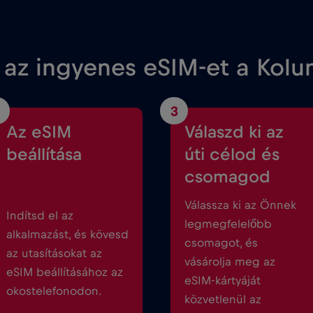
 az ingyenes eSIM-et a Kol
3
Az eSIM
Válaszd ki az
beállítása
úti célod és
csomagod
Válassza ki az Önnek
Indítsd el az
legmegfelelőbb
alkalmazást, és kövesd
csomagot, és
az utasításokat az
vásárolja meg az
eSIM beállításához az
eSIM-kártyáját
okostelefonodon.
közvetlenül az