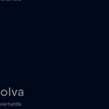
solva
lérhetők.