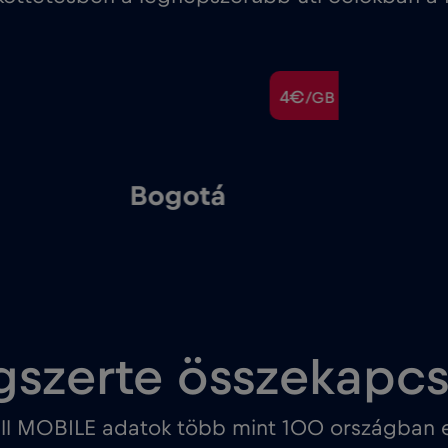
4€
/GB
Bogotá
gszerte összekapc
ll MOBILE adatok több mint 100 országban e