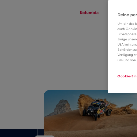
eSIM
Roaming
Kolumbia
Deine per
Um dir das b
auch Cookie
Privatsphäre
eSIM tarifa
Einige unser
USA kein ang
adatroaminghoz
Behörden zu
4€
Verfügung st
Kolumbia
uns und von 
Cookie-Ein