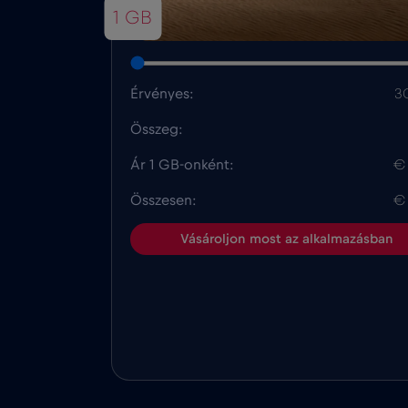
1 GB
Érvényes:
3
Összeg:
Ár 1 GB-onként:
€
Összesen:
€
Vásároljon most az alkalmazásban