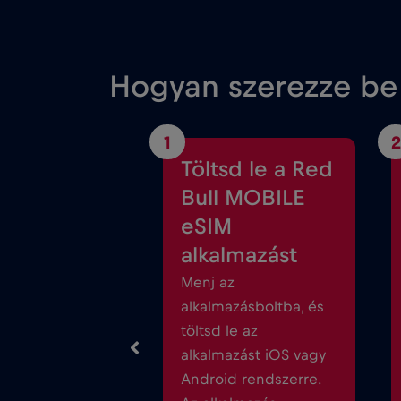
Hogyan szerezze be
1
2
Töltsd le a Red
Bull MOBILE
eSIM
alkalmazást
Menj az
alkalmazásboltba, és
töltsd le az
alkalmazást iOS vagy
Android rendszerre.