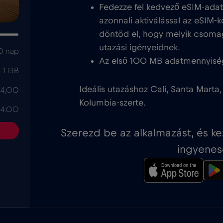
Fedezze fel kedvező eSIM-ada
azonnali aktiválással az eSIM-k
döntöd el, hogy melyik csoma
utazási igényeidnek.
0 nap
Az első 100 MB adatmennyisé
1 GB
Ideális utazáshoz Cali, Santa Mart
 4,00
Kolumbia-szerte.
 4.00
Szerezd be az alkalmazást, és k
ingyenes