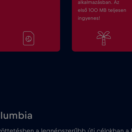
alkalmazásban. Az
első 100 MB teljesen
ingyenes!
olumbia
öttetésben a legnépszerűbb úti célokban a