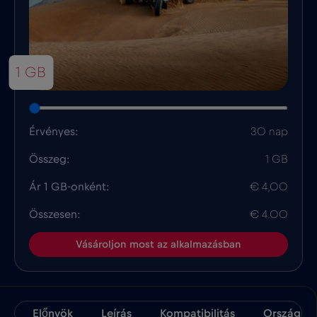
1 GB
Érvényes:
30 nap
Összeg:
1 GB
Ár 1 GB-onként:
€ 4,00
Összesen:
€ 4.00
Vásároljon most az alkalmazásban
Előnyök
Leírás
Kompatibilitás
Ország Té