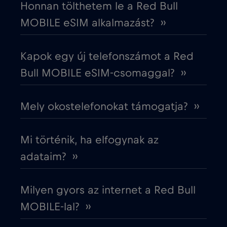
Honnan tölthetem le a Red Bull
MOBILE eSIM alkalmazást? ››
Dubai
€5
,-/GB
Kapok egy új telefonszámot a Red
Ecuador
€4
,-/GB
Bull MOBILE eSIM-csomaggal? ››
Egyesült Arab Emírségek (UAE)
€5
,-/GB
Mely okostelefonokat támogatja? ››
Egyesült Királyság
€3
,-/GB
Mi történik, ha elfogynak az
Egyiptom
€12
adataim? ››
,-/GB
Észak-Macedónia
€2
,-/GB
Milyen gyors az internet a Red Bull
MOBILE-lal? ››
Észtország
€2
,-/GB