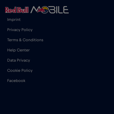
Horvátország
€2
,-/GB
Imprint
India
€15
,-/GB
Privacy Policy
Terms & Conditions
Indonézia
€4
,-/GB
Help Center
Data Privacy
Irak
€6
,-/GB
Cookie Policy
Írország
€2
,-/GB
Facebook
Izland
€2
,-/GB
Izrael
€3
,-/GB