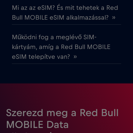
Mi az az eSIM? És mit tehetek a Red
Európai Unió
€4
,-/GB
Bull MOBILE eSIM alkalmazással? ››
Fehéroroszország
€2
,-/GB
Működni fog a meglévő SIM-
kártyám, amíg a Red Bull MOBILE
Finnország
€2
,-/GB
eSIM telepítve van? ››
Franciaország
€2
,-/GB
Fülöp-szigetek
€12
,-/GB
Gabon
€5
,-/GB
Szerezd meg a Red Bull
MOBILE Data
Georgia
€5
,-/GB