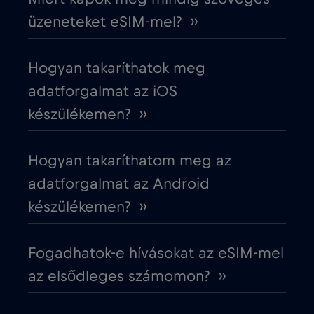
üzeneteket eSIM-mel? ››
Costa Rica
€4
,-/GB
Hogyan takaríthatok meg
Cruise & land Telenor Maritime
€18
,-/GB
adatforgalmat az iOS
készülékemen? ››
Cruise only Telenor Maritime
€15
,-/GB
Hogyan takaríthatom meg az
Cseh Köztársaság
€2
,-/GB
adatforgalmat az Android
készülékemen? ››
Dánia
€2
,-/GB
Fogadhatok-e hívásokat az eSIM-mel
Dél-Afrika
€2
,-/GB
az elsődleges számomon? ››
Dél-Korea
€4
,-/GB