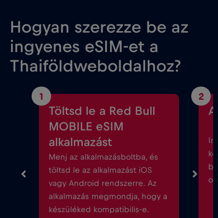
Hogyan szerezze be az
ingyenes eSIM-et a
Thaiföldweboldalhoz?
1
2
Töltsd le a Red Bull
A
MOBILE eSIM
alkalmazást
In
kö
Menj az alkalmazásboltba, és
be
töltsd le az alkalmazást iOS
ok
vagy Android rendszerre. Az
alkalmazás megmondja, hogy a
készüléked kompatibilis-e.