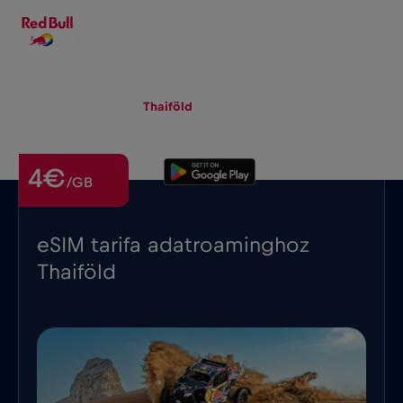
HU
▾
eSIM
Roaming
Thaiföld
4€
/GB
eSIM tarifa adatroaminghoz
Thaiföld