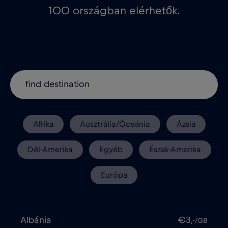
100 országban elérhetők.
Afrika
Ausztrália/Óceánia
Ázsia
Dél-Amerika
Egyéb
Észak-Amerika
Európa
Albánia
€3
,-/GB