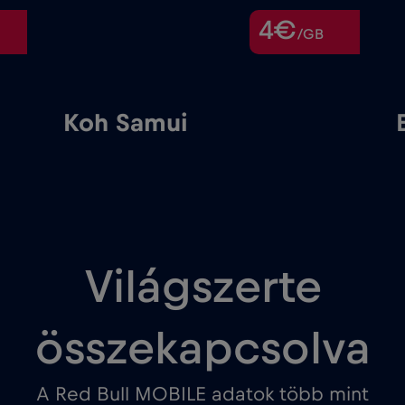
4€
/GB
Koh Samui
Bangk
Világszerte
összekapcsolva
A Red Bull MOBILE adatok több mint