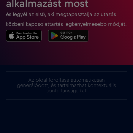
alkalmazást most
és legyél az első, aki megtapasztalja az utazás
Ghána
€3
,-/GB
közbeni kapcsolattartás legkényelmesebb módját.
Gibraltár
€3
,-/GB
Görögország
€2
,-/GB
Guatemala
€4
,-/GB
Az oldal fordítása automatikusan
generálódott, és tartalmazhat kontextuális
Hollandia
€2
pontatlanságokat.
,-/GB
Honduras
€4
,-/GB
Hong Kong
€7
,-/GB