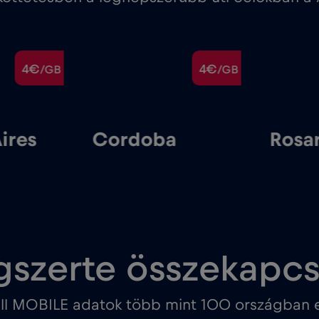
4€
4€
/GB
/GB
ires
Cordoba
Rosa
gszerte összekapc
ll MOBILE adatok több mint 100 országban e