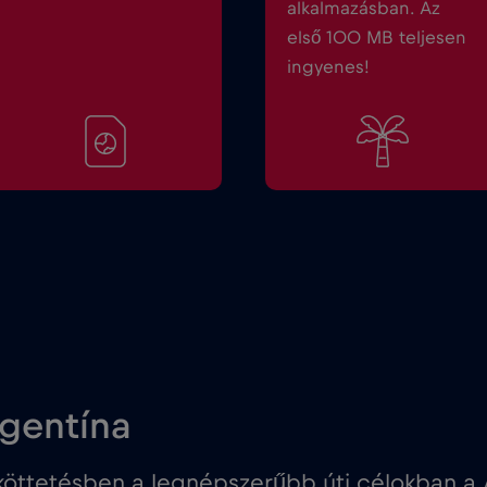
alkalmazásban. Az
első 100 MB teljesen
ingyenes!
rgentína
ttetésben a legnépszerűbb úti célokban a 