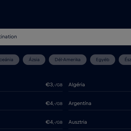
ceánia
Ázsia
Dél-Amerika
Egyéb
És
€3
Algéria
,-/GB
€4
Argentína
,-/GB
€4
Ausztria
,-/GB