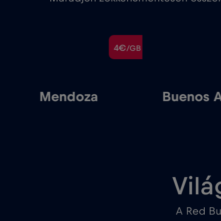
€
4€
/GB
/GB
Mendoza
Buenos A
Vilá
A Red Bu