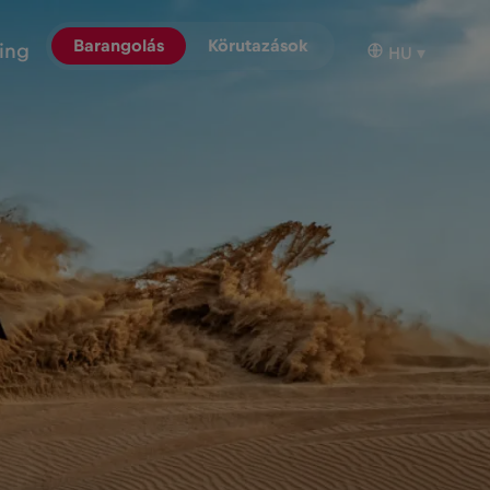
Barangolás
Körutazások
ing
HU
▾