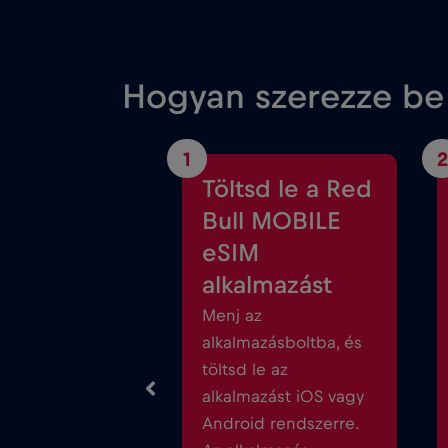
Hogyan szerezze be
1
2
Töltsd le a Red
Bull MOBILE
eSIM
alkalmazást
Menj az
alkalmazásboltba, és
töltsd le az
alkalmazást iOS vagy
Android rendszerre.