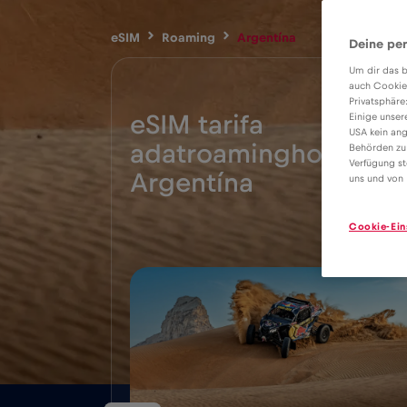
eSIM
Roaming
Argentína
Deine per
Um dir das b
auch Cookie
Privatsphäre
eSIM tarifa
Einige unser
USA kein ang
adatroaminghoz
Behörden zu
4€
Verfügung st
Argentína
uns und von 
Cookie-Ein