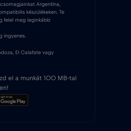
tcsomagjainkat Argentína,
ompatibilis készülékeken. Te
g felel meg leginkább
g ingyenes.
ndoza, El Calafate vagy
ezd el a munkát 100 MB-tal
en!