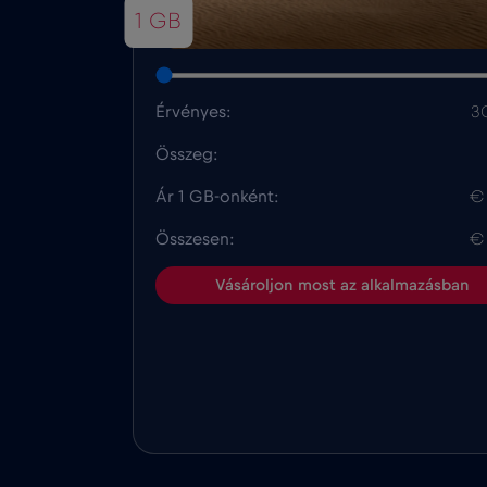
1 GB
Érvényes:
3
Összeg:
Ár 1 GB-onként:
€
Összesen:
€
Vásároljon most az alkalmazásban