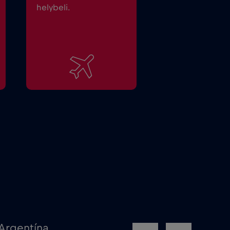
helybeli.
Argentína