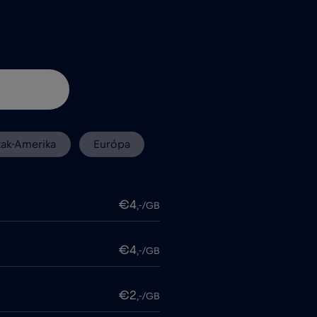
zak-Amerika
Európa
€4
,-/GB
€4
,-/GB
€2
,-/GB