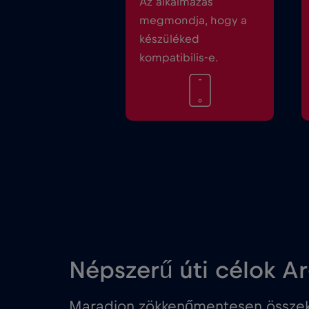
Az alkalmazás
megmondja, hogy a
készüléked
kompatibilis-e.
Népszerű úti célok A
Maradjon zökkenőmentesen összekö