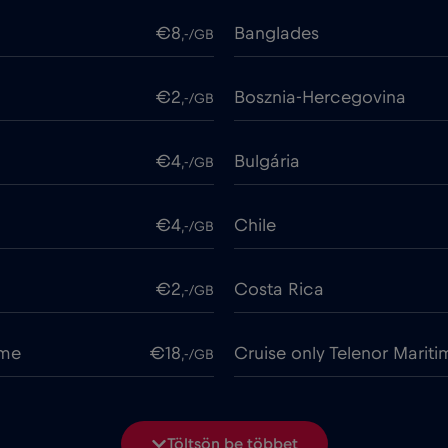
€8
Banglades
,-/GB
€2
Bosznia-Hercegovina
,-/GB
€4
Bulgária
,-/GB
€4
Chile
,-/GB
€2
Costa Rica
,-/GB
ime
€18
Cruise only Telenor Mariti
,-/GB
€2
Dánia
,-/GB
Töltsön be többet