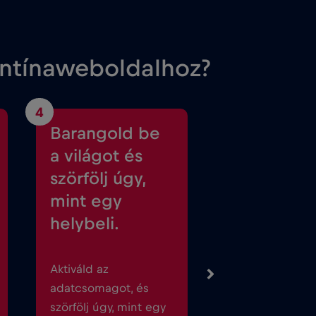
entínaweboldalhoz?
4
Barangold be
a világot és
szörfölj úgy,
mint egy
helybeli.
Aktiváld az
adatcsomagot, és
szörfölj úgy, mint egy