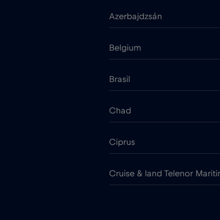
Azerbajdzsán
Belgium
Brasil
Chad
Ciprus
Cruise & land Telenor Marit
Cseh Köztársaság