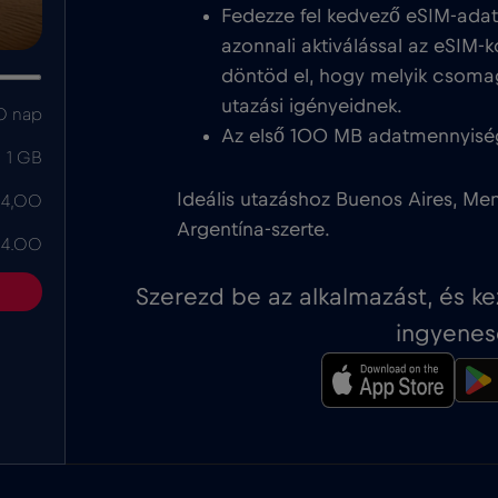
Fedezze fel kedvező eSIM-ada
azonnali aktiválással az eSIM-k
döntöd el, hogy melyik csoma
utazási igényeidnek.
0 nap
Az első 100 MB adatmennyisé
1 GB
Ideális utazáshoz Buenos Aires, Me
 4,00
Argentína-szerte.
 4.00
Szerezd be az alkalmazást, és k
ingyenes