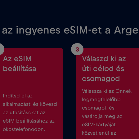
 az ingyenes eSIM-et a Arg
3
Az eSIM
Válaszd ki az
beállítása
úti célod és
csomagod
Válassza ki az Önnek
Indítsd el az
legmegfelelőbb
alkalmazást, és kövesd
csomagot, és
az utasításokat az
vásárolja meg az
eSIM beállításához az
eSIM-kártyáját
okostelefonodon.
közvetlenül az