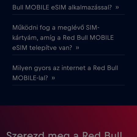
Bull MOBILE eSIM alkalmazással? ››
Észtország
€2
,-/GB
Működni fog a meglévő SIM-
Európai Unió
€4
,-/GB
kártyám, amíg a Red Bull MOBILE
eSIM telepítve van? ››
Fehéroroszország
€2
,-/GB
Milyen gyors az internet a Red Bull
Finnország
€2
,-/GB
MOBILE-lal? ››
Franciaország
€2
,-/GB
Fülöp-szigetek
€12
,-/GB
Gabon
€5
,-/GB
Szerezd meg a Red Bull