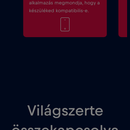
alkalmazás megmondja, hogy a
készüléked kompatibilis-e.
Világszerte