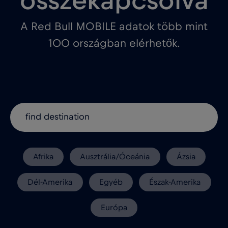
összekapcsolva
A Red Bull MOBILE adatok több mint
100 országban elérhetők.
Afrika
Ausztrália/Óceánia
Ázsia
Dél-Amerika
Egyéb
Észak-Amerika
Európa