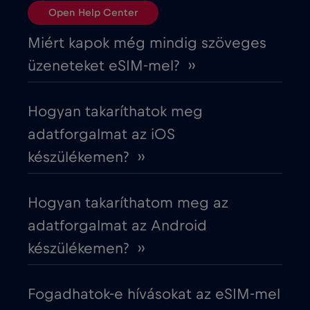
Open Help Center
Ciprus
€2
,-/GB
Miért kapok még mindig szöveges
üzeneteket eSIM-mel? ››
Costa Rica
€4
,-/GB
Hogyan takaríthatok meg
Cruise & land Telenor Maritime
€18
,-/GB
adatforgalmat az iOS
készülékemen? ››
Cruise only Telenor Maritime
€15
,-/GB
Hogyan takaríthatom meg az
Cseh Köztársaság
€2
,-/GB
adatforgalmat az Android
készülékemen? ››
Dánia
€2
,-/GB
Fogadhatok-e hívásokat az eSIM-mel
Dél-Afrika
€2
,-/GB