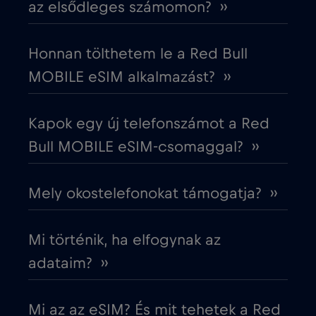
az elsődleges számomon? ››
Dél-Korea
€4
,-/GB
Honnan tölthetem le a Red Bull
MOBILE eSIM alkalmazást? ››
Dubai
€5
,-/GB
Kapok egy új telefonszámot a Red
Ecuador
€4
,-/GB
Bull MOBILE eSIM-csomaggal? ››
Egyesült Arab Emírségek (UAE)
€5
,-/GB
Mely okostelefonokat támogatja? ››
Egyesült Királyság
€3
,-/GB
Mi történik, ha elfogynak az
Egyiptom
€12
adataim? ››
,-/GB
Észak-Macedónia
€2
,-/GB
Mi az az eSIM? És mit tehetek a Red