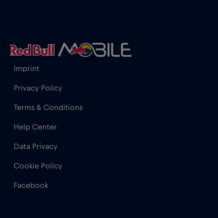
Hong Kong
€7
,-/GB
Horvátország
€2
,-/GB
Imprint
India
€15
,-/GB
Privacy Policy
Terms & Conditions
Indonézia
€4
,-/GB
Help Center
Data Privacy
Irak
€6
,-/GB
Cookie Policy
Írország
€2
,-/GB
Facebook
Izland
€2
,-/GB