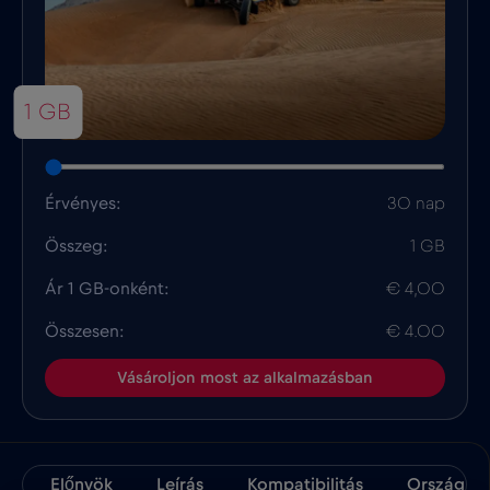
1 GB
Érvényes:
30 nap
Összeg:
1 GB
Ár 1 GB-onként:
€ 4,00
Összesen:
€ 4.00
Vásároljon most az alkalmazásban
Előnyök
Leírás
Kompatibilitás
Ország Té