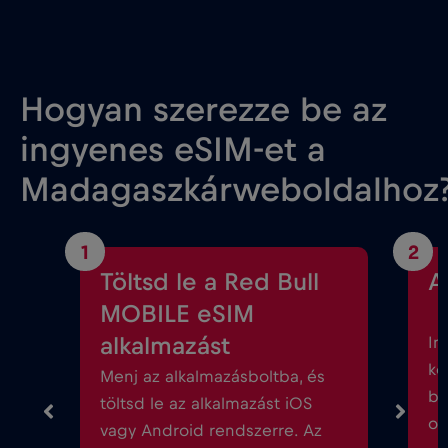
Hogyan szerezze be az
ingyenes eSIM-et a
Madagaszkárweboldalhoz
1
2
Töltsd le a Red Bull
A
MOBILE eSIM
alkalmazást
In
kö
Menj az alkalmazásboltba, és
be
töltsd le az alkalmazást iOS
ok
vagy Android rendszerre. Az