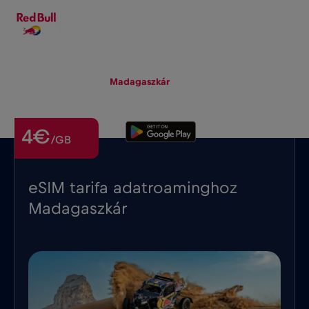
HU
▾
eSIM
Roaming
Madagaszkár
4€
/GB
eSIM tarifa adatroaminghoz
Madagaszkár