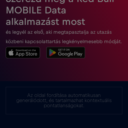
MOBILE Data
Georgia
€5
,-/GB
alkalmazást most
és legyél az első, aki megtapasztalja az utazás
Ghána
€3
,-/GB
közbeni kapcsolattartás legkényelmesebb módját.
Gibraltár
€3
,-/GB
Görögország
€2
,-/GB
Guatemala
€4
,-/GB
Az oldal fordítása automatikusan
generálódott, és tartalmazhat kontextuális
Hollandia
€2
pontatlanságokat.
,-/GB
Honduras
€4
,-/GB