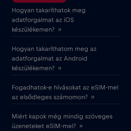
Ciprus
€2
,-/GB
Hogyan takaríthatok meg
adatforgalmat az iOS
Costa Rica
€4
,-/GB
készülékemen? ››
Cruise & land Telenor Maritime
€18
,-/GB
Hogyan takaríthatom meg az
adatforgalmat az Android
Cruise only Telenor Maritime
€15
,-/GB
készülékemen? ››
Cseh Köztársaság
€2
,-/GB
Fogadhatok-e hívásokat az eSIM-mel
az elsődleges számomon? ››
Dánia
€2
,-/GB
Miért kapok még mindig szöveges
Dél-Afrika
€2
,-/GB
üzeneteket eSIM-mel? ››