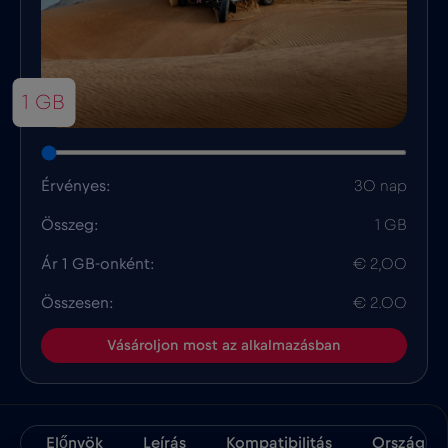
1 GB
Érvényes:
30 nap
Összeg:
1 GB
Ár 1 GB-onként:
€ 2,00
Összesen:
€ 2.00
Vásároljon most az alkalmazásban
Előnyök
Leírás
Kompatibilitás
Ország Té