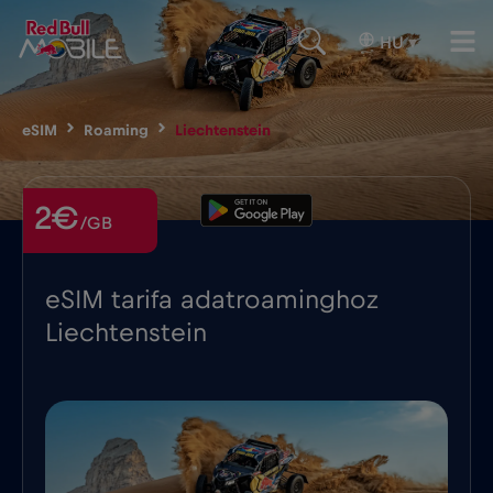
HU
▾
eSIM
Roaming
Liechtenstein
2€
/GB
eSIM tarifa adatroaminghoz
Liechtenstein