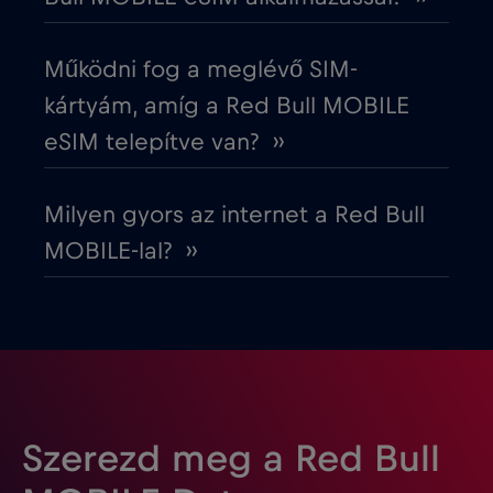
Észtország
€2
,-/GB
Működni fog a meglévő SIM-
Európai Unió
€4
,-/GB
kártyám, amíg a Red Bull MOBILE
eSIM telepítve van? ››
Fehéroroszország
€2
,-/GB
Milyen gyors az internet a Red Bull
Finnország
€2
,-/GB
MOBILE-lal? ››
Franciaország
€2
,-/GB
Fülöp-szigetek
€12
,-/GB
Gabon
€5
,-/GB
Szerezd meg a Red Bull