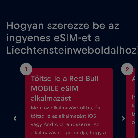
Hogyan szerezze be az
ingyenes eSIM-et a
Liechtensteinweboldalhoz
1
2
Töltsd le a Red Bull
A
MOBILE eSIM
alkalmazást
In
kö
Menj az alkalmazásboltba, és
be
töltsd le az alkalmazást iOS
ok
vagy Android rendszerre. Az
alkalmazás megmondja, hogy a