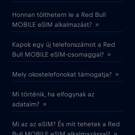
Dél-Korea
€4
,-/GB
Honnan tölthetem le a Red Bull
MOBILE eSIM alkalmazást? ››
Dubai
€5
,-/GB
Kapok egy új telefonszámot a Red
Ecuador
€4
,-/GB
Bull MOBILE eSIM-csomaggal? ››
Egyesült Arab Emírségek (UAE)
€5
,-/GB
Mely okostelefonokat támogatja? ››
Egyesült Királyság
€3
,-/GB
Mi történik, ha elfogynak az
Egyiptom
€12
adataim? ››
,-/GB
Észak-Macedónia
€2
,-/GB
Mi az az eSIM? És mit tehetek a Red
Bull MOBILE eSIM alkalmazással? ››