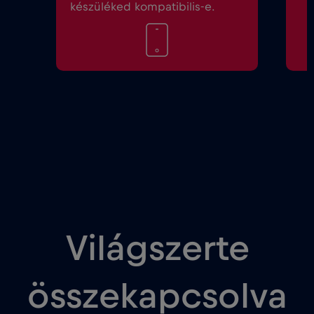
készüléked kompatibilis-e.
Világszerte
összekapcsolva