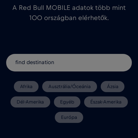
A Red Bull MOBILE adatok több mint
100 országban elérhetők.
Afrika
Ausztrália/Óceánia
Ázsia
Dél-Amerika
Egyéb
Észak-Amerika
Európa