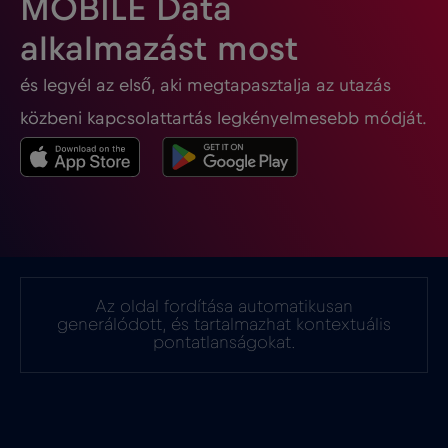
MOBILE Data
Georgia
€5
,-/GB
alkalmazást most
és legyél az első, aki megtapasztalja az utazás
Ghána
€3
,-/GB
közbeni kapcsolattartás legkényelmesebb módját.
Gibraltár
€3
,-/GB
Görögország
€2
,-/GB
Guatemala
€4
,-/GB
Az oldal fordítása automatikusan
generálódott, és tartalmazhat kontextuális
Hollandia
€2
pontatlanságokat.
,-/GB
Honduras
€4
,-/GB