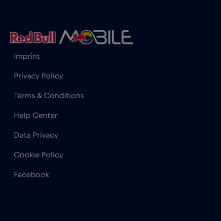
Hong Kong
€7
,-/GB
Horvátország
€2
,-/GB
Imprint
India
€15
,-/GB
Privacy Policy
Terms & Conditions
Indonézia
€4
,-/GB
Help Center
Data Privacy
Irak
€6
,-/GB
Cookie Policy
Írország
€2
,-/GB
Facebook
Izland
€2
,-/GB