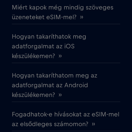
Ciprus
€2
,-/GB
Miért kapok még mindig szöveges
üzeneteket eSIM-mel? ››
Costa Rica
€4
,-/GB
Hogyan takaríthatok meg
Cruise & land Telenor Maritime
€18
,-/GB
adatforgalmat az iOS
készülékemen? ››
Cruise only Telenor Maritime
€15
,-/GB
Hogyan takaríthatom meg az
Cseh Köztársaság
€2
,-/GB
adatforgalmat az Android
készülékemen? ››
Dánia
€2
,-/GB
Fogadhatok-e hívásokat az eSIM-mel
Dél-Afrika
€2
,-/GB
az elsődleges számomon? ››