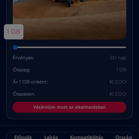
1 GB
Érvényes:
30 nap
Összeg:
1 GB
Ár 1 GB-onként:
€ 2,00
Összesen:
€ 2.00
Vásároljon most az alkalmazásban
Előnyök
Leírás
Kompatibilitás
Ország Té