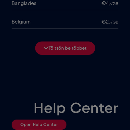
Banglades
€4
,-/GB
Belgium
€2
,-/GB
Bosznia-Hercegovina
€2
,-/GB
Töltsön be többet
Brasil
€4
,-/GB
Bulgária
€2
,-/GB
Chad
€4
,-/GB
Help Center
Chile
€7
,-/GB
Open Help Center