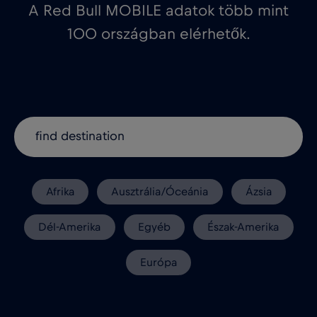
A Red Bull MOBILE adatok több mint
100 országban elérhetők.
Afrika
Ausztrália/Óceánia
Ázsia
Dél-Amerika
Egyéb
Észak-Amerika
Európa