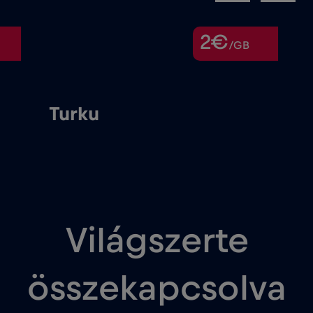
2€
/GB
Turku
Világszerte
összekapcsolva