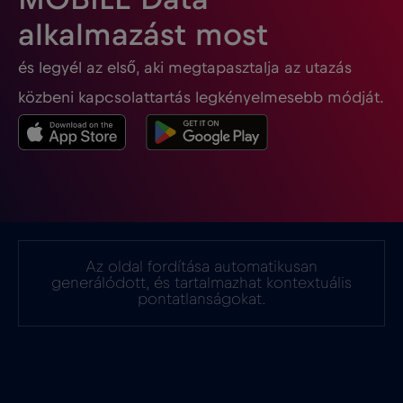
Georgia
€5
,-/GB
alkalmazást most
és legyél az első, aki megtapasztalja az utazás
Ghána
€3
,-/GB
közbeni kapcsolattartás legkényelmesebb módját.
Gibraltár
€3
,-/GB
Görögország
€2
,-/GB
Guatemala
€4
,-/GB
Az oldal fordítása automatikusan
generálódott, és tartalmazhat kontextuális
Hollandia
€2
pontatlanságokat.
,-/GB
Honduras
€4
,-/GB