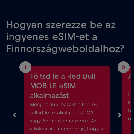
Hogyan szerezze be az
ingyenes eSIM-et a
Finnországweboldalhoz?
1
2
Töltsd le a Red Bull
A
MOBILE eSIM
alkalmazást
In
kö
Menj az alkalmazásboltba, és
be
töltsd le az alkalmazást iOS
ok
vagy Android rendszerre. Az
alkalmazás megmondja, hogy a