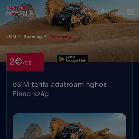
HU
▾
eSIM
Roaming
Finnország
2€
/GB
eSIM tarifa adatroaminghoz
Finnország