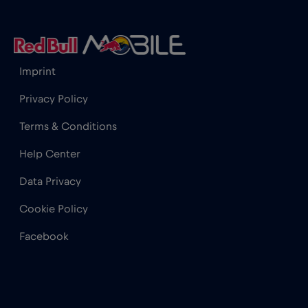
Hong Kong
€7
,-/GB
Horvátország
€2
,-/GB
Imprint
India
€15
,-/GB
Privacy Policy
Terms & Conditions
Indonézia
€4
,-/GB
Help Center
Data Privacy
Irak
€6
,-/GB
Cookie Policy
Írország
€2
,-/GB
Facebook
Izland
€2
,-/GB