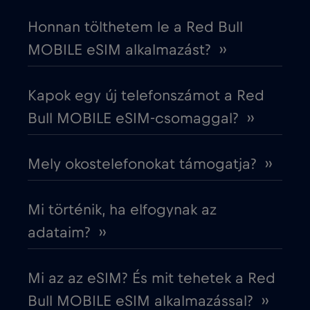
Dél-Korea
€4
,-/GB
Honnan tölthetem le a Red Bull
MOBILE eSIM alkalmazást? ››
Dubai
€5
,-/GB
Kapok egy új telefonszámot a Red
Ecuador
€4
,-/GB
Bull MOBILE eSIM-csomaggal? ››
Egyesült Arab Emírségek (UAE)
€5
,-/GB
Mely okostelefonokat támogatja? ››
Egyesült Királyság
€3
,-/GB
Mi történik, ha elfogynak az
Egyiptom
€12
adataim? ››
,-/GB
Észak-Macedónia
€2
,-/GB
Mi az az eSIM? És mit tehetek a Red
Bull MOBILE eSIM alkalmazással? ››