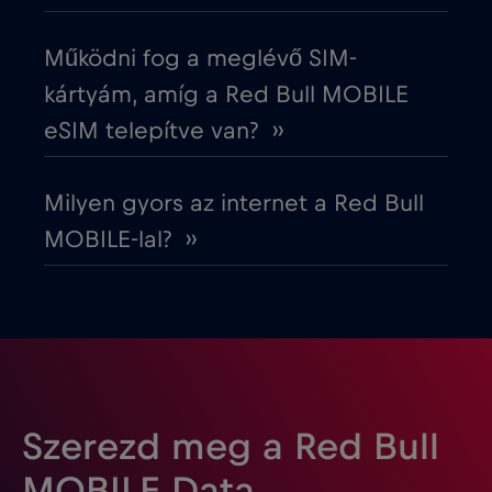
Észtország
€2
,-/GB
Működni fog a meglévő SIM-
Európai Unió
€4
,-/GB
kártyám, amíg a Red Bull MOBILE
eSIM telepítve van? ››
Fehéroroszország
€2
,-/GB
Milyen gyors az internet a Red Bull
Finnország
€2
,-/GB
MOBILE-lal? ››
Franciaország
€2
,-/GB
Fülöp-szigetek
€12
,-/GB
Gabon
€5
,-/GB
Szerezd meg a Red Bull
MOBILE Data