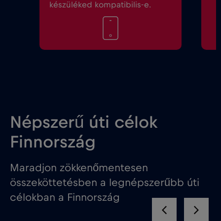
készüléked kompatibilis-e.
Népszerű úti célok
Finnország
Maradjon zökkenőmentesen
összeköttetésben a legnépszerűbb úti
célokban a Finnország