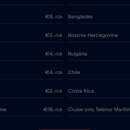
€8
Banglades
,-/GB
€2
Bosznia-Hercegovina
,-/GB
€4
Bulgária
,-/GB
€4
Chile
,-/GB
€2
Costa Rica
,-/GB
ime
€18
Cruise only Telenor Mariti
,-/GB
€2
Dánia
,-/GB