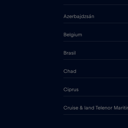
Azerbajdzsán
Belgium
Brasil
Chad
Ciprus
Cruise & land Telenor Marit
Cseh Köztársaság