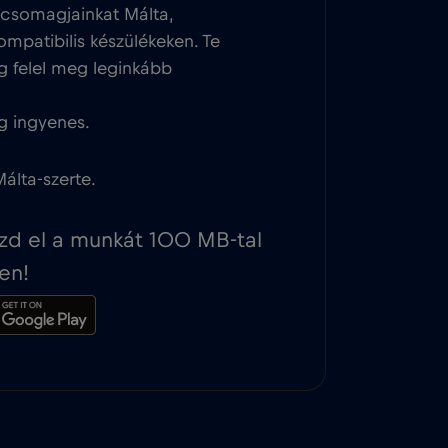
tcsomagjainkat Málta,
ompatibilis készülékeken. Te
g felel meg leginkább
g ingyenes.
álta-szerte.
ezd el a munkát 100 MB-tal
en!