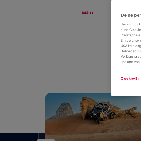
eSIM
Roaming
Málta
Deine per
Um dir das b
auch Cookie
Privatsphäre
eSIM tarifa
Einige unser
USA kein ang
adatroaminghoz
Behörden zu
2€
Verfügung st
Málta
uns und von 
Cookie-Ein