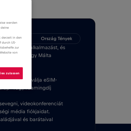
weise werden
 deine
 derzeit in den
ompatibilitás
Ország Tények
f durch US-
 Bull MOBILE alkalmazást, és
tsbehelfe zur
 Website von
 Marsaxlokk vagy Málta
ies zulassen
at. Amint aktiválja eSIM-
y alap- vagy roamingdíj
sevegni, videokonferenciát
ségi média fiókjaidat.
ládjával és barátaival