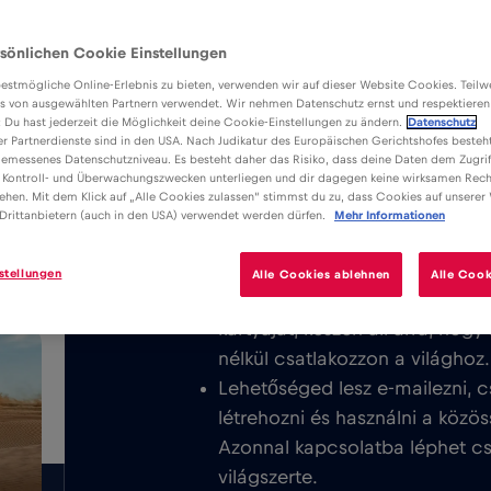
sönlichen Cookie Einstellungen
estmögliche Online-Erlebnis zu bieten, verwenden wir auf dieser Website Cookies. Teil
s von ausgewählten Partnern verwendet. Wir nehmen Datenschutz ernst und respektieren
: Du hast jederzeit die Möglichkeit deine Cookie-Einstellungen zu ändern.
Datenschutz
er Partnerdienste sind in den USA. Nach Judikatur des Europäischen Gerichtshofes besteht
Előnyök
Leírás
K
emessenes Datenschutzniveau. Es besteht daher das Risiko, dass deine Daten dem Zugrif
Töltse le a könnyen telepíthető Red
 Kontroll- und Überwachungszwecken unterliegen und dir dagegen keine wirksamen Rech
/GB
ehen. Mit dem Klick auf „Alle Cookies zulassen“ stimmst du zu, dass Cookies auf unserer
élvezze a korlátlan mobilinternetet
Drittanbietern (auch in den USA) verwendet werden dürfen.
Mehr Informationen
egész területén.
stellungen
Alle Cookies ablehnen
Alle Cook
Soha nem számítunk fel alapdíj
kártyáját, készen áll arra, hog
nélkül csatlakozzon a világhoz.
Lehetőséged lesz e-mailezni, c
létrehozni és használni a közös
Azonnal kapcsolatba léphet csa
világszerte.