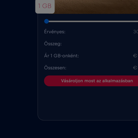
1 GB
Érvényes:
3
Összeg:
Ár 1 GB-onként:
€
Összesen:
€
Vásároljon most az alkalmazásban