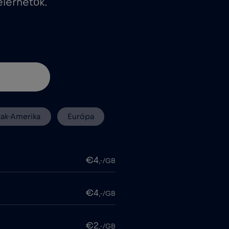
lérhetők.
zak-Amerika
Európa
€4
,-/GB
€4
,-/GB
€2
,-/GB