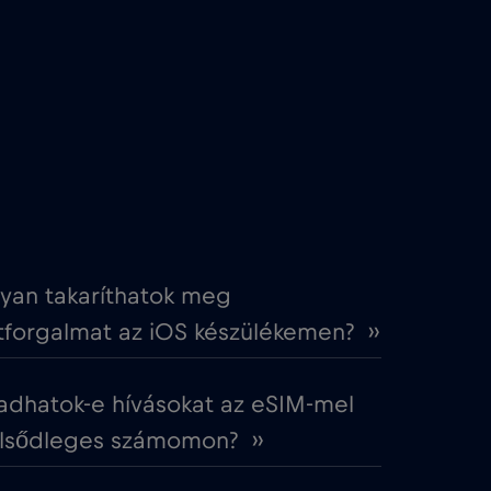
€4
,-/GB
€4
,-/GB
€3
,-/GB
€2
,-/GB
yan takaríthatok meg
forgalmat az iOS készülékemen? ››
€4
,-/GB
adhatok-e hívásokat az eSIM-mel
€2
,-/GB
elsődleges számomon? ››
€12
,-/GB