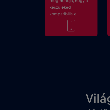
megmondja, hogy a
készüléked
kompatibilis-e.
Vilá