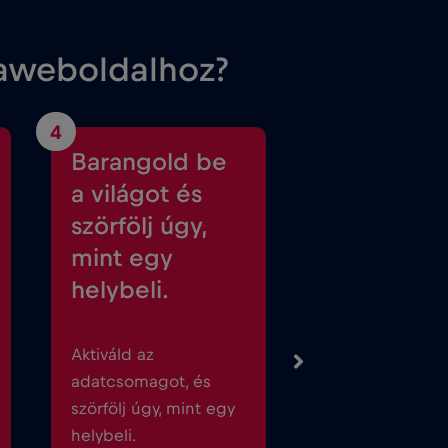
taweboldalhoz?
4
Barangold be
a világot és
szörfölj úgy,
mint egy
helybeli.
Aktiváld az
adatcsomagot, és
szörfölj úgy, mint egy
helybeli.