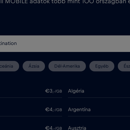
ll MOBILE adatok több mint 100 országban e
ceánia
Ázsia
Dél-Amerika
Egyéb
És
€3
Algéria
,-/GB
€4
Argentína
,-/GB
€4
Ausztria
,-/GB