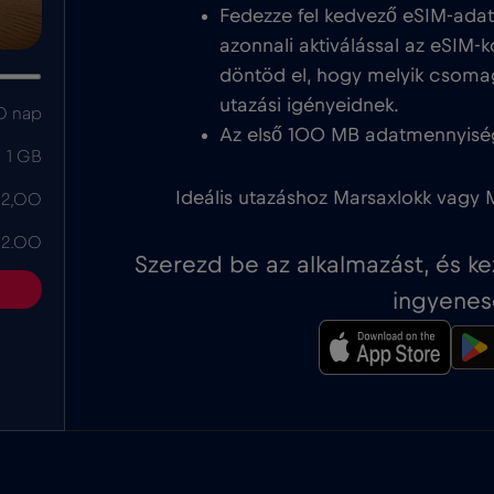
Fedezze fel kedvező eSIM-ada
azonnali aktiválással az eSIM-k
döntöd el, hogy melyik csoma
utazási igényeidnek.
0 nap
Az első 100 MB adatmennyisé
1 GB
Ideális utazáshoz Marsaxlokk vagy M
 2,00
 2.00
Szerezd be az alkalmazást, és k
ingyenes