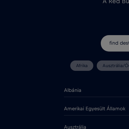
A Red Bu
Afrika
Ausztrália/Ó
Albánia
Amerikai Egyesült Államok
Ausztrália