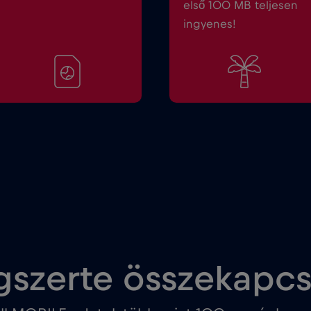
első 100 MB teljesen
ingyenes!
gszerte összekapc