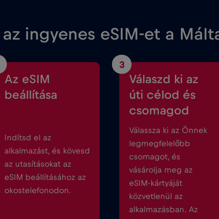
 az ingyenes eSIM-et a Mál
3
Az eSIM
Válaszd ki az
beállítása
úti célod és
csomagod
Válassza ki az Önnek
Indítsd el az
legmegfelelőbb
alkalmazást, és kövesd
csomagot, és
az utasításokat az
vásárolja meg az
eSIM beállításához az
eSIM-kártyáját
okostelefonodon.
közvetlenül az
alkalmazásban. Az