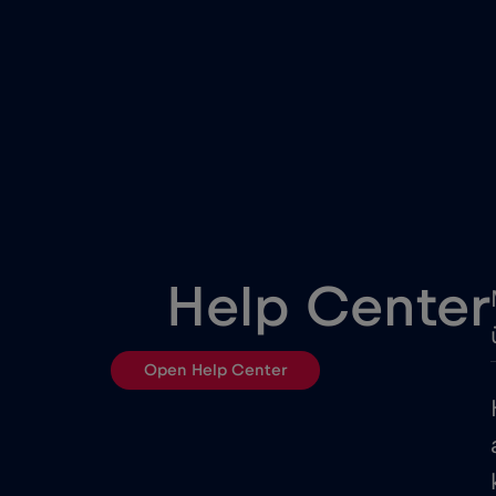
Dél-Afrika
Dubai
Egyesült Arab Emírségek (U
Egyiptom
Help Center
Észtország
Open Help Center
Fehéroroszország
Franciaország