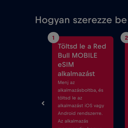
Hogyan szerezze be
1
2
Töltsd le a Red
Bull MOBILE
eSIM
alkalmazást
Menj az
alkalmazásboltba, és
töltsd le az
alkalmazást iOS vagy
Android rendszerre.
Az alkalmazás