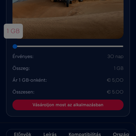
1 GB
Érvényes:
30 nap
Összeg:
1 GB
Ár 1 GB-onként:
€ 5,00
Összesen:
€ 5.00
Vásároljon most az alkalmazásban
Előnyök
Leírás
Kompatibilitás
Ország Té