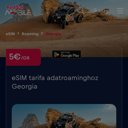
HU
▾
eSIM
Roaming
Georgia
5€
/GB
eSIM tarifa adatroaminghoz
Georgia