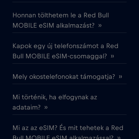
Dél-Korea
€4
,-/GB
Honnan tölthetem le a Red Bull
MOBILE eSIM alkalmazást? ››
Dubai
€5
,-/GB
Kapok egy új telefonszámot a Red
Ecuador
€4
,-/GB
Bull MOBILE eSIM-csomaggal? ››
Egyesült Arab Emírségek (UAE)
€5
,-/GB
Mely okostelefonokat támogatja? ››
Egyesült Királyság
€3
,-/GB
Mi történik, ha elfogynak az
Egyiptom
€12
adataim? ››
,-/GB
Észak-Macedónia
€2
,-/GB
Mi az az eSIM? És mit tehetek a Red
Bull MOBILE eSIM alkalmazással? ››