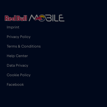
Hong Kong
€7
,-/GB
Horvátország
€2
,-/GB
Imprint
India
€15
,-/GB
Privacy Policy
Terms & Conditions
Indonézia
€4
,-/GB
Help Center
Data Privacy
Irak
€6
,-/GB
Cookie Policy
Írország
€2
,-/GB
Facebook
Izland
€2
,-/GB