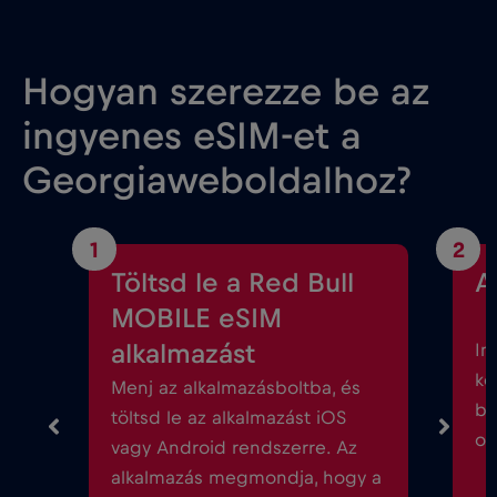
Hogyan szerezze be az
ingyenes eSIM-et a
Georgiaweboldalhoz?
1
2
Töltsd le a Red Bull
A
MOBILE eSIM
alkalmazást
In
kö
Menj az alkalmazásboltba, és
be
töltsd le az alkalmazást iOS
ok
vagy Android rendszerre. Az
alkalmazás megmondja, hogy a