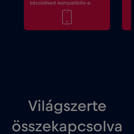
készüléked kompatibilis-e.
Világszerte
összekapcsolva