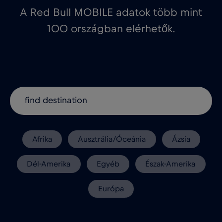
A Red Bull MOBILE adatok több mint
100 országban elérhetők.
Afrika
Ausztrália/Óceánia
Ázsia
Dél-Amerika
Egyéb
Észak-Amerika
Európa