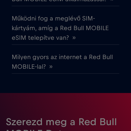
Észtország
€2
,-/GB
Működni fog a meglévő SIM-
Európai Unió
€4
,-/GB
kártyám, amíg a Red Bull MOBILE
eSIM telepítve van? ››
Fehéroroszország
€2
,-/GB
Milyen gyors az internet a Red Bull
Finnország
€2
,-/GB
MOBILE-lal? ››
Franciaország
€2
,-/GB
Fülöp-szigetek
€12
,-/GB
Gabon
€5
,-/GB
Szerezd meg a Red Bull