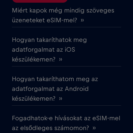
Ciprus
€2
,-/GB
Miért kapok még mindig szöveges
üzeneteket eSIM-mel? ››
Costa Rica
€4
,-/GB
Hogyan takaríthatok meg
Cruise & land Telenor Maritime
€18
,-/GB
adatforgalmat az iOS
készülékemen? ››
Cruise only Telenor Maritime
€15
,-/GB
Hogyan takaríthatom meg az
Cseh Köztársaság
€2
,-/GB
adatforgalmat az Android
készülékemen? ››
Dánia
€2
,-/GB
Fogadhatok-e hívásokat az eSIM-mel
Dél-Afrika
€2
,-/GB
az elsődleges számomon? ››