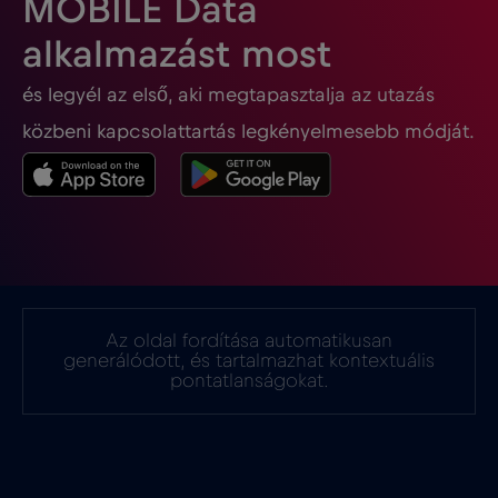
MOBILE Data
Georgia
€5
,-/GB
alkalmazást most
és legyél az első, aki megtapasztalja az utazás
Ghána
€3
,-/GB
közbeni kapcsolattartás legkényelmesebb módját.
Gibraltár
€3
,-/GB
Görögország
€2
,-/GB
Guatemala
€4
,-/GB
Az oldal fordítása automatikusan
generálódott, és tartalmazhat kontextuális
Hollandia
€2
pontatlanságokat.
,-/GB
Honduras
€4
,-/GB