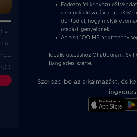
Fedezze fel kedvező eSIM-ada
azonnali aktiválással az eSIM-k
döntöd el, hogy melyik csoma
utazási igényeidnek.
0 nap
Az első 100 MB adatmennyisé
1 GB
Ideális utazáshoz Chattogram, Sylhe
 4,00
Banglades-szerte.
 4.00
Szerezd be az alkalmazást, és k
ingyenes