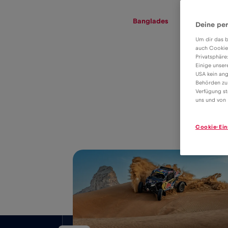
eSIM
Roaming
Banglades
Deine per
Um dir das b
auch Cookie
Privatsphäre
eSIM tarifa
Einige unser
USA kein ang
adatroaminghoz
Behörden zu
4€
Verfügung st
Banglades
uns und von 
Cookie-Ein