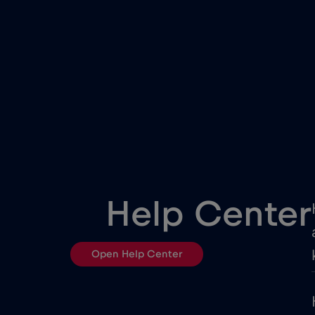
Cseh Köztársaság
Dél-Afrika
Dubai
Egyesült Arab Emírségek (U
Egyiptom
Help Center
Észtország
Open Help Center
Fehéroroszország