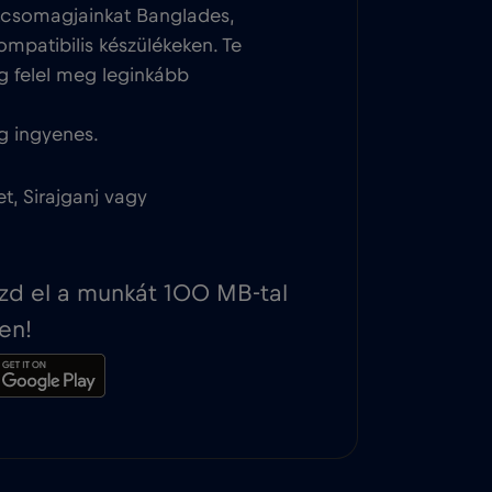
tcsomagjainkat Banglades,
ompatibilis készülékeken. Te
g felel meg leginkább
g ingyenes.
t, Sirajganj vagy
ezd el a munkát 100 MB-tal
en!