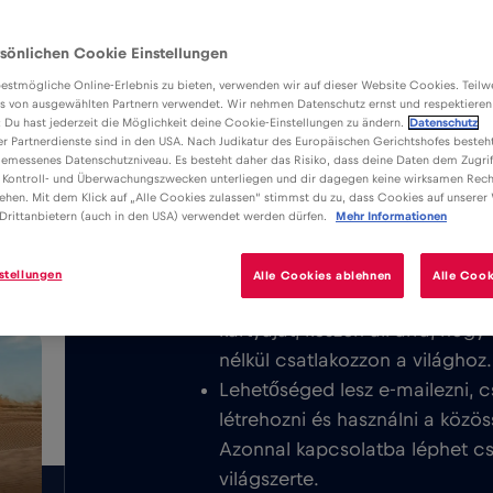
sönlichen Cookie Einstellungen
estmögliche Online-Erlebnis zu bieten, verwenden wir auf dieser Website Cookies. Teil
s von ausgewählten Partnern verwendet. Wir nehmen Datenschutz ernst und respektieren
: Du hast jederzeit die Möglichkeit deine Cookie-Einstellungen zu ändern.
Datenschutz
er Partnerdienste sind in den USA. Nach Judikatur des Europäischen Gerichtshofes besteht
Előnyök
Leírás
K
emessenes Datenschutzniveau. Es besteht daher das Risiko, dass deine Daten dem Zugrif
Töltse le a könnyen telepíthető Red
 Kontroll- und Überwachungszwecken unterliegen und dir dagegen keine wirksamen Rech
/GB
ehen. Mit dem Klick auf „Alle Cookies zulassen“ stimmst du zu, dass Cookies auf unserer
élvezze a korlátlan mobilinternetet
Drittanbietern (auch in den USA) verwendet werden dürfen.
Mehr Informationen
Sirajganj vagy Banglades egész terü
stellungen
Alle Cookies ablehnen
Alle Cook
Soha nem számítunk fel alapdíj
kártyáját, készen áll arra, hog
nélkül csatlakozzon a világhoz.
Lehetőséged lesz e-mailezni, c
létrehozni és használni a közös
Azonnal kapcsolatba léphet csa
világszerte.