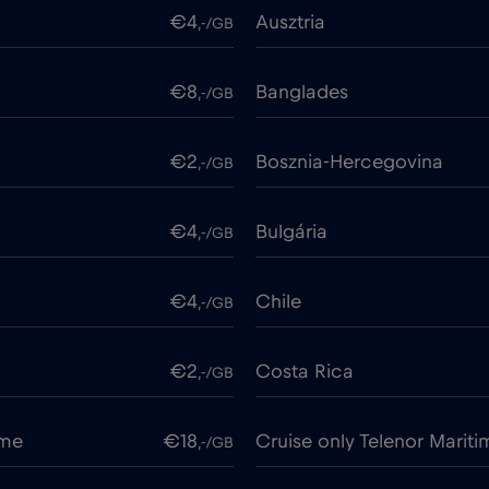
€4
Ausztria
,-/GB
€8
Banglades
,-/GB
€2
Bosznia-Hercegovina
,-/GB
€4
Bulgária
,-/GB
€4
Chile
,-/GB
€2
Costa Rica
,-/GB
ime
€18
Cruise only Telenor Mariti
,-/GB