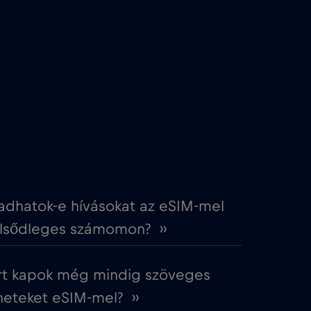
€2
,-/GB
€4
,-/GB
€4
,-/GB
€3
,-/GB
€2
,-/GB
adhatok-e hívásokat az eSIM-mel
elsődleges számomon? ››
€4
,-/GB
rt kapok még mindig szöveges
€2
,-/GB
eteket eSIM-mel? ››