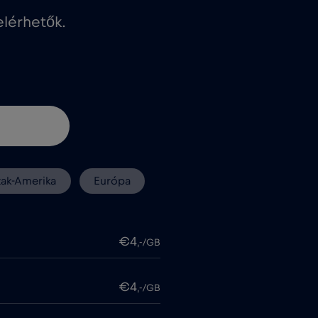
lérhetők.
zak-Amerika
Európa
€4
,-/GB
€4
,-/GB