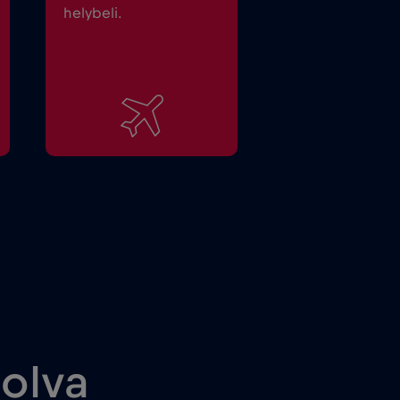
helybeli.
solva