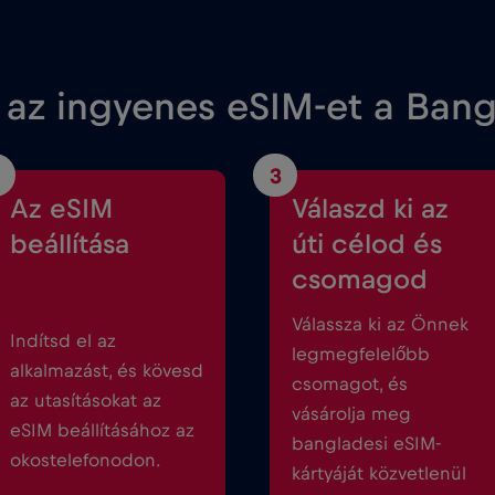
 az ingyenes eSIM-et a Ban
3
Az eSIM
Válaszd ki az
beállítása
úti célod és
csomagod
Válassza ki az Önnek
Indítsd el az
legmegfelelőbb
alkalmazást, és kövesd
csomagot, és
az utasításokat az
vásárolja meg
eSIM beállításához az
bangladesi eSIM-
okostelefonodon.
kártyáját közvetlenül