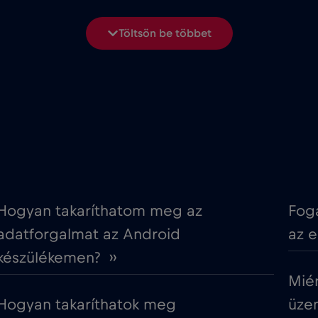
€2
Dánia
,-/GB
Töltsön be többet
€2
Dél-Korea
,-/GB
€5
Ecuador
,-/GB
AE)
€5
Egyesült Királyság
,-/GB
€12
Észak-Macedónia
,-/GB
Hogyan takaríthatom meg az
Fog
adatforgalmat az Android
az 
€2
Európai Unió
,-/GB
készülékemen? ››
Mié
€2
Finnország
,-/GB
Hogyan takaríthatok meg
üzen