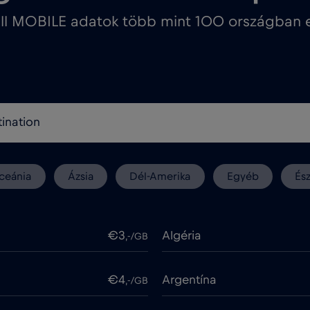
ll MOBILE adatok több mint 100 országban e
ceánia
Ázsia
Dél-Amerika
Egyéb
És
€3
Algéria
,-/GB
€4
Argentína
,-/GB