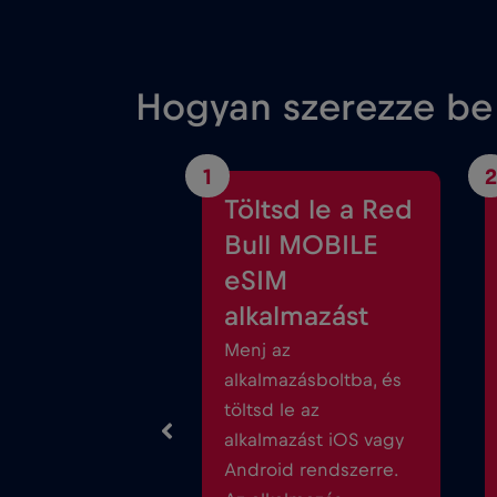
Hogyan szerezze be
1
2
Töltsd le a Red
Bull MOBILE
eSIM
alkalmazást
Menj az
alkalmazásboltba, és
töltsd le az
alkalmazást iOS vagy
Android rendszerre.