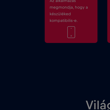
Az alkalmazás
megmondja, hogy a
készüléked
kompatibilis-e.
Vilá