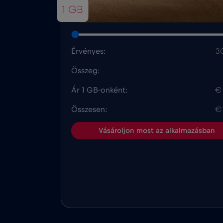
1 GB
Érvényes:
3
Összeg:
Ár 1 GB-onként:
€
Összesen:
€
Vásároljon most az alkalmazásban