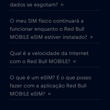
Cruise & land Telenor Maritime
€18
,-/GB
dados se esgotam? ››
Cruise only Telenor Maritime
€15
,-/GB
O meu SIM físico continuará a
funcionar enquanto o Red Bull
Dinamarca
€2
,-/GB
MOBILE eSIM estiver instalado? ››
Dubai
€5
,-/GB
Qual é a velocidade da Internet
com o Red Bull MOBILE? ››
Egito
€12
,-/GB
O que é um eSIM? E o que posso
Emirados Árabes Unidos (EAU)
€5
,-/GB
fazer com a aplicação Red Bull
MOBILE eSIM? ››
Equador
€4
,-/GB