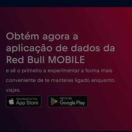
Eslováquia
€2
,-/GB
Eslovénia
€2
,-/GB
Obtém agora a
Espanha
€2
,-/GB
aplicação de dados da
Red Bull MOBILE
Estados Unidos da América
€4
,-/GB
e sê o primeiro a experimentar a forma mais
Estónia
€2
,-/GB
conveniente de te manteres ligado enquanto
viajas.
EUA - América do Norte Futebol 2026
€1
,-/GB
Filipinas
€12
,-/GB