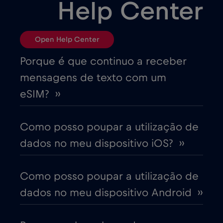
Help Center
Bósnia e Herzegovina
€2
,-/GB
Open Help Center
Brasil
€4
,-/GB
Porque é que continuo a receber
mensagens de texto com um
Bulgária
€2
,-/GB
eSIM? ››
Canadá
€4
,-/GB
Como posso poupar a utilização de
dados no meu dispositivo iOS? ››
Canadá - América do Norte Futebol 2026
€1
,-/GB
Como posso poupar a utilização de
dados no meu dispositivo Android ››
Chade
€4
,-/GB