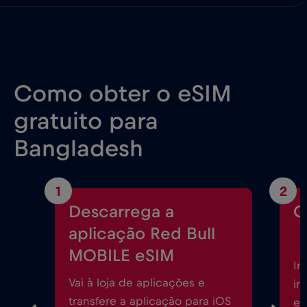
Como obter o eSIM
gratuito para
Bangladesh
1
2
Descarrega a
C
aplicação Red Bull
MOBILE eSIM
In
Vai à loja de aplicações e
in
transfere a aplicação para iOS
eS