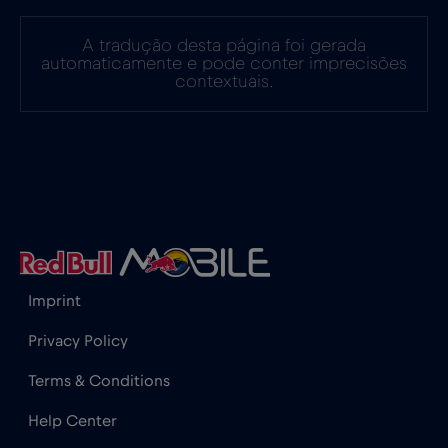
Finlândia
€2
,-/GB
A tradução desta página foi gerada
automaticamente e pode conter imprecisões
França
€2
,-/GB
contextuais.
Gabão
€5
,-/GB
Gana
€3
,-/GB
Geórgia
€5
,-/GB
Imprint
Gibraltar
€3
,-/GB
Privacy Policy
Terms & Conditions
Grécia
€2
,-/GB
Help Center