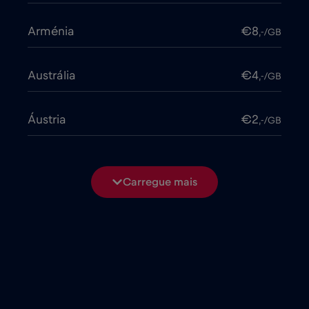
Arménia
€8
,-/GB
Austrália
€4
,-/GB
Áustria
€2
,-/GB
Azerbaijão
€8
,-/GB
Carregue mais
Bangladesh
€4
,-/GB
Bélgica
€2
,-/GB
Bielorrússia
€2
,-/GB