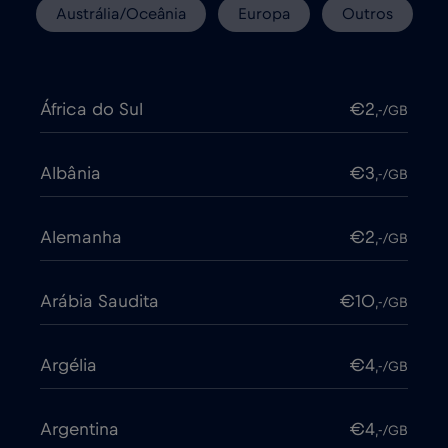
Austrália/Oceânia
Europa
Outros
África do Sul
€2
,-/GB
Albânia
€3
,-/GB
Alemanha
€2
,-/GB
Arábia Saudita
€10
,-/GB
Argélia
€4
,-/GB
Argentina
€4
,-/GB