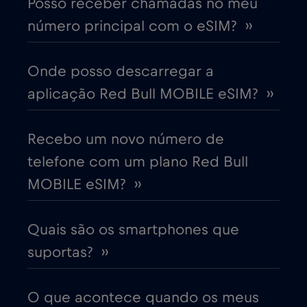
Posso receber chamadas no meu
Chile
€7
,-/GB
número principal com o eSIM? ››
China
€6
,-/GB
Onde posso descarregar a
aplicação Red Bull MOBILE eSIM? ››
Chipre
€2
,-/GB
Colômbia
Recebo um novo número de
€4
,-/GB
telefone com um plano Red Bull
Coreia do Sul
€4
MOBILE eSIM? ››
,-/GB
Costa Rica
€4
,-/GB
Quais são os smartphones que
suportas? ››
Croácia
€2
,-/GB
O que acontece quando os meus