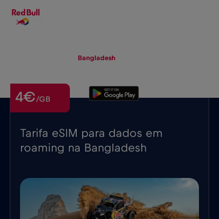
PT-PT
▾
eSIM
Roaming
Bangladesh
4€
/GB
Tarifa eSIM para dados em
roaming na Bangladesh