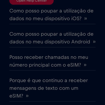
Open Help Center
Brasil
€4
,-/GB
Como posso poupar a utilização de
dados no meu dispositivo iOS? ››
Bulgária
€2
,-/GB
Como posso poupar a utilização de
Canadá
€4
,-/GB
dados no meu dispositivo Android ››
Canadá - América do Norte Futebol 2026
Posso receber chamadas no meu
€1
,-/GB
número principal com o eSIM? ››
Chade
€4
,-/GB
Porque é que continuo a receber
mensagens de texto com um
Chile
€7
,-/GB
eSIM? ››
China
€6
,-/GB