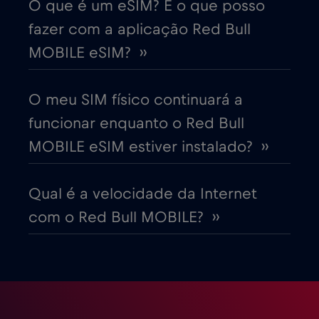
O que é um eSIM? E o que posso
fazer com a aplicação Red Bull
Dinamarca
€2
,-/GB
MOBILE eSIM? ››
Dubai
€5
,-/GB
O meu SIM físico continuará a
funcionar enquanto o Red Bull
Egito
€12
,-/GB
MOBILE eSIM estiver instalado? ››
Emirados Árabes Unidos (EAU)
€5
,-/GB
Qual é a velocidade da Internet
com o Red Bull MOBILE? ››
Equador
€4
,-/GB
Eslováquia
€2
,-/GB
Eslovénia
€2
,-/GB