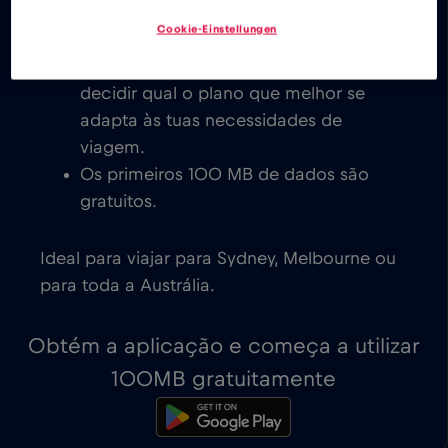
eSIM de baixo custo para a Austrália,
Cookie-Einstellungen
com ativação imediata em dispositivos
compatíveis com eSIM. Cabe-te a ti
decidir qual o plano que melhor se
adapta às tuas necessidades de
viagem.
Os primeiros 100 MB de dados são
gratuitos.
Ideal para viajar para Sydney, Melbourne ou
para toda a Austrália.
Obtém a aplicação e começa a utilizar
100MB gratuitamente