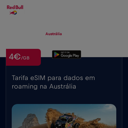
PT-PT
▾
eSIM
Roaming
Austrália
4€
/GB
Tarifa eSIM para dados em
roaming na Austrália