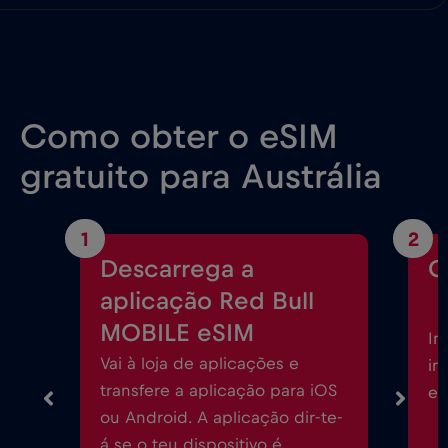
Como obter o eSIM
gratuito para Austrália
1
2
Descarrega a
C
aplicação Red Bull
MOBILE eSIM
In
Vai à loja de aplicações e
in
transfere a aplicação para iOS
eS
ou Android. A aplicação dir-te-
á se o teu dispositivo é