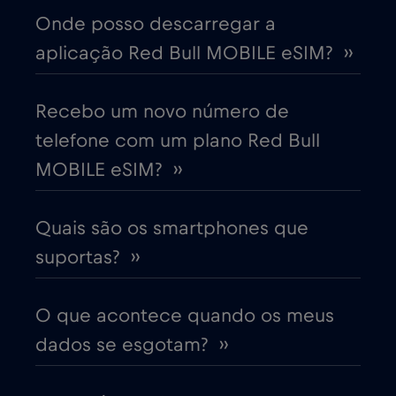
Onde posso descarregar a
aplicação Red Bull MOBILE eSIM? ››
Chipre
€2
,-/GB
Colômbia
Recebo um novo número de
€4
,-/GB
telefone com um plano Red Bull
Coreia do Sul
€4
MOBILE eSIM? ››
,-/GB
Costa Rica
€4
,-/GB
Quais são os smartphones que
suportas? ››
Croácia
€2
,-/GB
O que acontece quando os meus
Cruise & land Telenor Maritime
€18
,-/GB
dados se esgotam? ››
Cruise only Telenor Maritime
€15
,-/GB