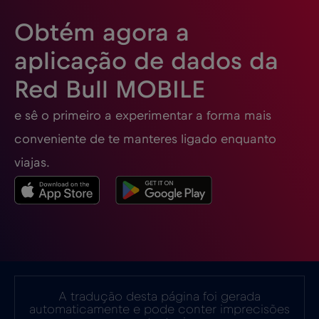
Obtém agora a
Espanha
€2
,-/GB
aplicação de dados da
Red Bull MOBILE
Estados Unidos da América
€4
,-/GB
e sê o primeiro a experimentar a forma mais
Estónia
€2
,-/GB
conveniente de te manteres ligado enquanto
viajas.
EUA - América do Norte Futebol 2026
€1
,-/GB
Filipinas
€12
,-/GB
Finlândia
€2
,-/GB
A tradução desta página foi gerada
automaticamente e pode conter imprecisões
França
€2
,-/GB