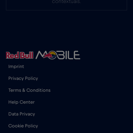
contextuais.
Gabão
€5
,-/GB
Gana
€3
,-/GB
Geórgia
€5
,-/GB
Imprint
Gibraltar
€3
,-/GB
Privacy Policy
Terms & Conditions
Grécia
€2
,-/GB
Help Center
Guatemala
€4
,-/GB
Data Privacy
Cookie Policy
Honduras
€4
,-/GB