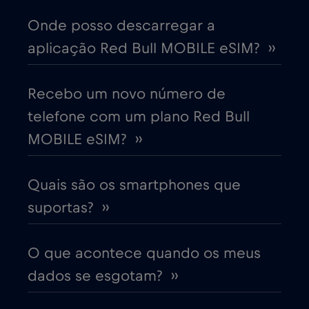
China
€6
,-/GB
Onde posso descarregar a
aplicação Red Bull MOBILE eSIM? ››
Chipre
€2
,-/GB
Colômbia
Recebo um novo número de
€4
,-/GB
telefone com um plano Red Bull
Coreia do Sul
€4
MOBILE eSIM? ››
,-/GB
Costa Rica
€4
,-/GB
Quais são os smartphones que
suportas? ››
Croácia
€2
,-/GB
O que acontece quando os meus
Cruise & land Telenor Maritime
€18
,-/GB
dados se esgotam? ››