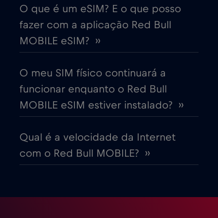
Cruise only Telenor Maritime
€15
,-/GB
O que é um eSIM? E o que posso
fazer com a aplicação Red Bull
Dinamarca
€2
,-/GB
MOBILE eSIM? ››
Dubai
€5
,-/GB
O meu SIM físico continuará a
funcionar enquanto o Red Bull
Egito
€12
,-/GB
MOBILE eSIM estiver instalado? ››
Emirados Árabes Unidos (EAU)
€5
,-/GB
Qual é a velocidade da Internet
com o Red Bull MOBILE? ››
Equador
€4
,-/GB
Eslováquia
€2
,-/GB