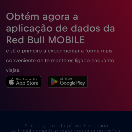
Eslovénia
€2
,-/GB
Obtém agora a
Espanha
€2
,-/GB
aplicação de dados da
Red Bull MOBILE
Estados Unidos da América
€4
,-/GB
e sê o primeiro a experimentar a forma mais
Estónia
€2
,-/GB
conveniente de te manteres ligado enquanto
viajas.
EUA - América do Norte Futebol 2026
€1
,-/GB
Filipinas
€12
,-/GB
Finlândia
€2
,-/GB
A tradução desta página foi gerada
automaticamente e pode conter imprecisões