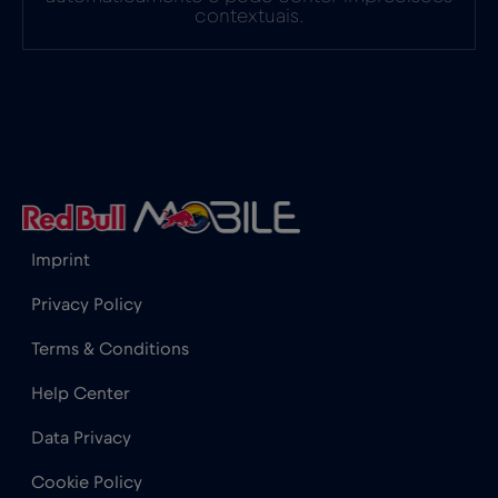
França
€2
,-/GB
contextuais.
Gabão
€5
,-/GB
Gana
€3
,-/GB
Geórgia
€5
,-/GB
Imprint
Gibraltar
€3
,-/GB
Privacy Policy
Terms & Conditions
Grécia
€2
,-/GB
Help Center
Guatemala
€4
,-/GB
Data Privacy
Cookie Policy