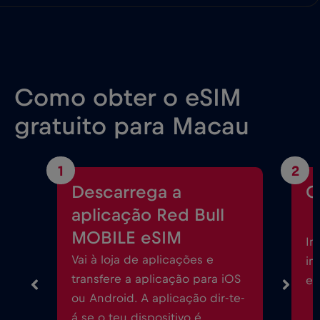
Como obter o eSIM
gratuito para Macau
1
2
Descarrega a
C
aplicação Red Bull
MOBILE eSIM
In
Vai à loja de aplicações e
in
transfere a aplicação para iOS
eS
ou Android. A aplicação dir-te-
á se o teu dispositivo é