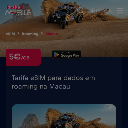
PT-PT
▾
eSIM
Roaming
Macau
5€
/GB
Tarifa eSIM para dados em
roaming na Macau