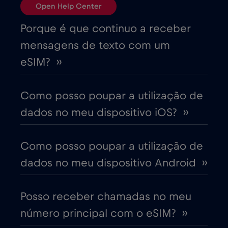
Open Help Center
Brasil
€4
,-/GB
Porque é que continuo a receber
mensagens de texto com um
Bulgária
€2
,-/GB
eSIM? ››
Canadá
€4
,-/GB
Como posso poupar a utilização de
dados no meu dispositivo iOS? ››
Canadá - América do Norte Futebol 2026
€1
,-/GB
Como posso poupar a utilização de
dados no meu dispositivo Android ››
Chade
€4
,-/GB
Posso receber chamadas no meu
Chile
€7
,-/GB
número principal com o eSIM? ››