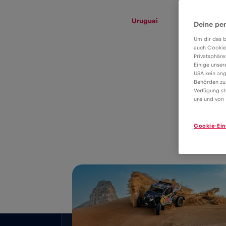
eSIM
Roaming
Uruguai
Deine per
Um dir das b
auch Cookie
Privatsphäre
Tarifa eSIM para
Einige unser
USA kein ang
dados em
Behörden zu
Verfügung st
9€
roaming na
uns und von 
Uruguai
Cookie-Ein