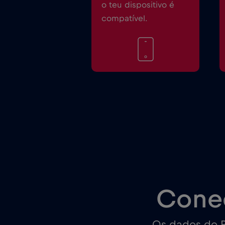
o teu dispositivo é
compatível.
Cone
Os dados do R