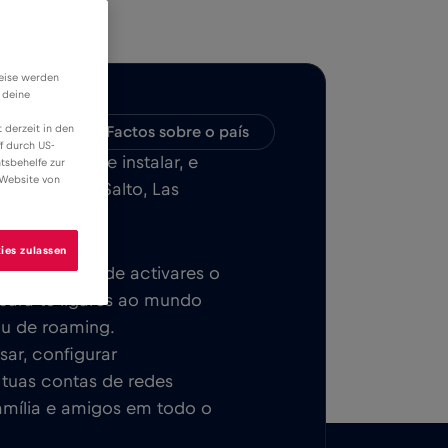
weise werden
 deine
 derzeit in den
bilidade
Factos sobre o país
f durch US-
ILE, fácil de instalar, e
tsbehelfe zur
 Website von
 em Artigas, Salto, Las
etivamente.
ies zulassen
ca. Depois de activares o
 para te ligares ao mundo
ou de roaming.
sar, configurar
s tuas contas de redes
família e amigos em todo o