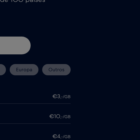
Europa
Outros
€3
,-/GB
€10
,-/GB
€4
,-/GB