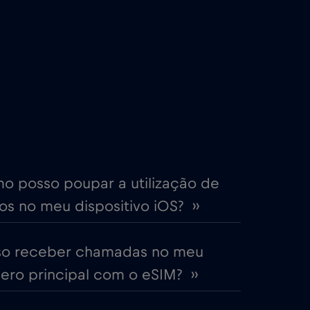
€2
,-/GB
€4
,-/GB
€2
,-/GB
me
€15
,-/GB
o posso poupar a utilização de
s no meu dispositivo iOS? ››
€5
,-/GB
so receber chamadas no meu
EAU)
€5
,-/GB
ro principal com o eSIM? ››
€2
,-/GB