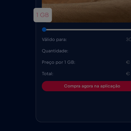
1 GB
Válido para:
30
Quantidade:
Preço por 1 GB:
€
Total:
€
Compra agora na aplicação