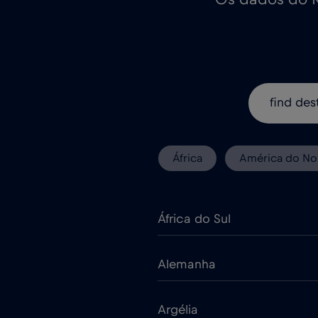
África
América do No
África do Sul
Alemanha
Argélia