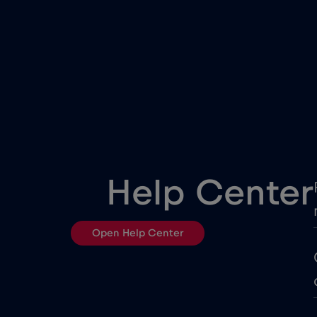
China
Colômbia
Costa Rica
Cruise & land Telenor Marit
Help Center
Dinamarca
Open Help Center
Egito
Equador