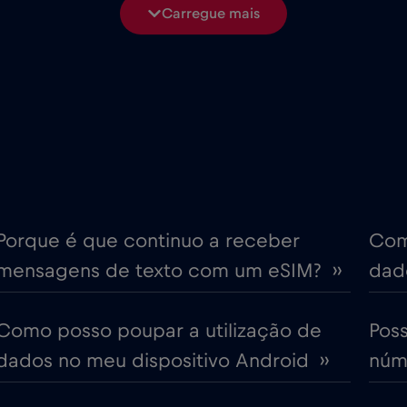
Carregue mais
€6
Chipre
,-/GB
€4
Coreia do Sul
,-/GB
€4
Croácia
,-/GB
ime
€18
Cruise only Telenor Mariti
,-/GB
Porque é que continuo a receber
Com
mensagens de texto com um eSIM? ››
dado
€2
Dubai
,-/GB
Como posso poupar a utilização de
Pos
€12
Emirados Árabes Unidos (
,-/GB
dados no meu dispositivo Android ››
núme
€4
Eslováquia
,-/GB