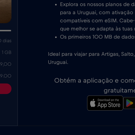
Explora os nossos planos de 
para a Uruguai, com ativação 
compatíveis com eSIM. Cabe-te
que melhor se adapta às tuas
Os primeiros 100 MB de dados
 dias
1 GB
Ideal para viajar para Artigas, Salt
Uruguai.
 9,00
 9.00
Obtém a aplicação e come
gratuitam