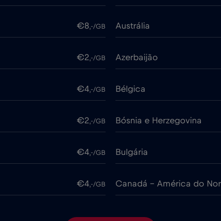
€8
Austrália
,-/GB
€2
Azerbaijão
,-/GB
€4
Bélgica
,-/GB
€2
Bósnia e Herzegovina
,-/GB
€4
Bulgária
,-/GB
€4
Canadá - América do Nor
,-/GB
€4
Chile
,-/GB