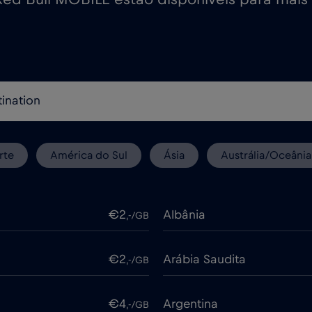
rte
América do Sul
Ásia
Austrália/Oceânia
€2
Albânia
,-/GB
€2
Arábia Saudita
,-/GB
€4
Argentina
,-/GB