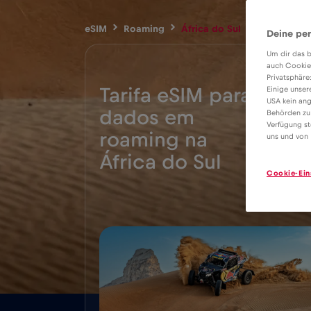
eSIM
Roaming
África do Sul
Deine per
Um dir das b
auch Cookie
Privatsphäre
Tarifa eSIM para
Einige unser
USA kein ang
dados em
Behörden zu
Verfügung st
2€
roaming na
uns und von 
África do Sul
Cookie-Ein