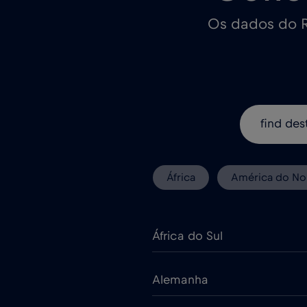
Os dados do R
África
América do No
África do Sul
Alemanha