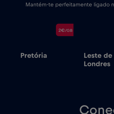
Mantém-te perfeitamente ligado n
€
2€
/GB
/GB
Pretória
Leste de
Londres
Cone