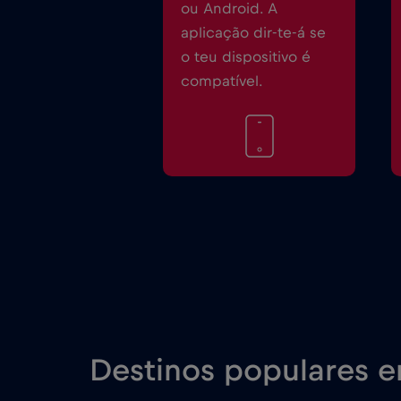
ou Android. A
aplicação dir-te-á se
o teu dispositivo é
compatível.
Destinos populares e