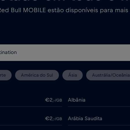
ed Bull MOBILE estão disponíveis para mais
rte
América do Sul
Ásia
Austrália/Oceânia
€2
Albânia
,-/GB
€2
Arábia Saudita
,-/GB