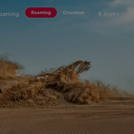
Roaming
Cruzeiros
oaming
PT-PT
▾