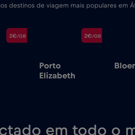
os destinos de viagem mais populares em Áf
2€
2€
/GB
/GB
Porto
Bloe
Elizabeth
ctado em todo o 