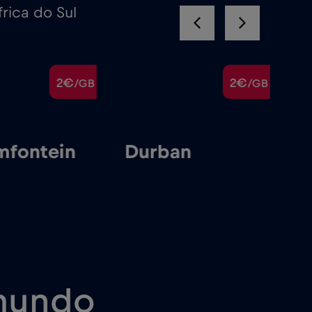
rica do Sul
2€
2€
/GB
/GB
mfontein
Durban
P
mundo