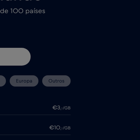
 de 100 países
Europa
Outros
€3
,-/GB
€10
,-/GB