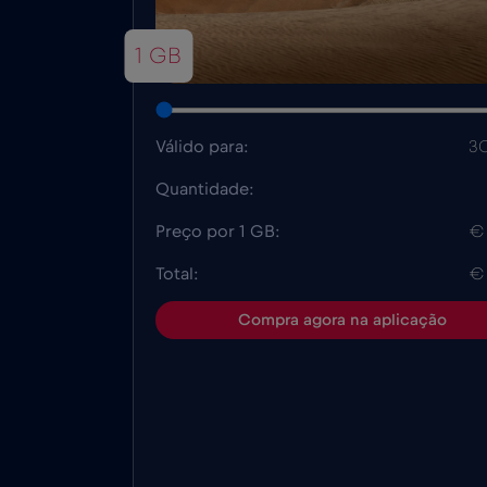
1 GB
Válido para:
30
Quantidade:
Preço por 1 GB:
€
Total:
€
Compra agora na aplicação