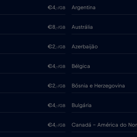
€4
Argentina
,-/GB
€8
Austrália
,-/GB
€2
Azerbaijão
,-/GB
€4
Bélgica
,-/GB
€2
Bósnia e Herzegovina
,-/GB
€4
Bulgária
,-/GB
€4
Canadá - América do Nor
,-/GB