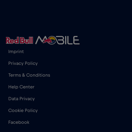
Gabão
€5
,-/GB
Gana
€3
,-/GB
Geórgia
€5
,-/GB
Imprint
Gibraltar
€3
,-/GB
Privacy Policy
Terms & Conditions
Grécia
€2
,-/GB
Help Center
Guatemala
€4
,-/GB
Data Privacy
Cookie Policy
Honduras
€4
,-/GB
Facebook