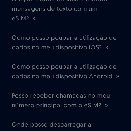
mensagens de texto com um
Bulgária
€2
,-/GB
eSIM? ››
Canadá
€4
,-/GB
Como posso poupar a utilização de
dados no meu dispositivo iOS? ››
Canadá - América do Norte Futebol 2026
€1
,-/GB
Como posso poupar a utilização de
dados no meu dispositivo Android ››
Chade
€4
,-/GB
Posso receber chamadas no meu
Chile
€7
,-/GB
número principal com o eSIM? ››
China
€6
,-/GB
Onde posso descarregar a