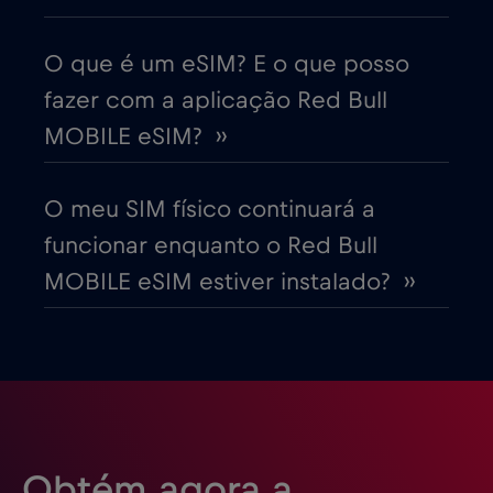
Dinamarca
€2
,-/GB
O que é um eSIM? E o que posso
Dubai
€5
,-/GB
fazer com a aplicação Red Bull
MOBILE eSIM? ››
Egito
€12
,-/GB
O meu SIM físico continuará a
Emirados Árabes Unidos (EAU)
€5
,-/GB
funcionar enquanto o Red Bull
MOBILE eSIM estiver instalado? ››
Equador
€4
,-/GB
Eslováquia
€2
,-/GB
Eslovénia
€2
,-/GB
Obtém agora a