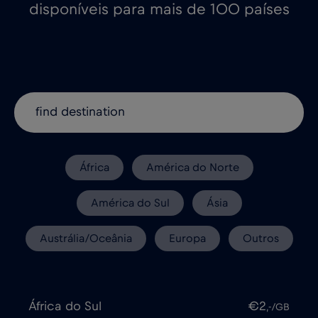
disponíveis para mais de 100 países
África
América do Norte
América do Sul
Ásia
Austrália/Oceânia
Europa
Outros
África do Sul
€2
,-/GB