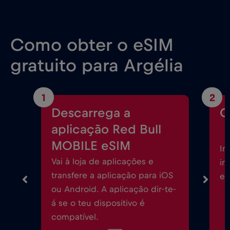
Como obter o eSIM
gratuito para Argélia
1
2
Descarrega a
C
aplicação Red Bull
MOBILE eSIM
In
Vai à loja de aplicações e
in
transfere a aplicação para iOS
eS
ou Android. A aplicação dir-te-
á se o teu dispositivo é
compatível.