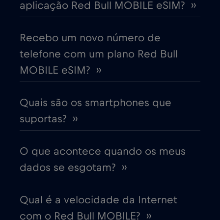
aplicação Red Bull MOBILE eSIM? ››
Chipre
€2
,-/GB
Colômbia
Recebo um novo número de
€4
,-/GB
telefone com um plano Red Bull
Coreia do Sul
€4
MOBILE eSIM? ››
,-/GB
Costa Rica
€4
,-/GB
Quais são os smartphones que
suportas? ››
Croácia
€2
,-/GB
O que acontece quando os meus
Cruise & land Telenor Maritime
€18
,-/GB
dados se esgotam? ››
Cruise only Telenor Maritime
€15
,-/GB
Qual é a velocidade da Internet
com o Red Bull MOBILE? ››