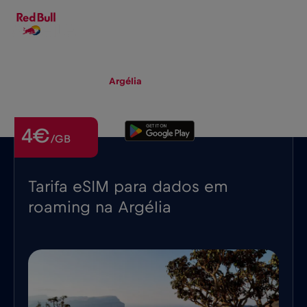
PT-PT
▾
eSIM
Roaming
Argélia
4€
/GB
Tarifa eSIM para dados em
roaming na Argélia