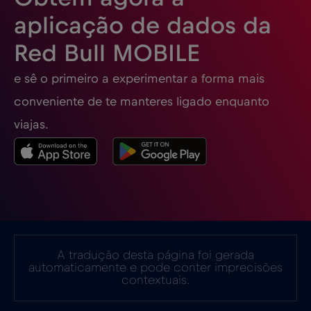
Espanha
€2
,-/GB
aplicação de dados da
Red Bull MOBILE
Estados Unidos da América
€4
,-/GB
e sê o primeiro a experimentar a forma mais
Estónia
€2
,-/GB
conveniente de te manteres ligado enquanto
viajas.
EUA - América do Norte Futebol 2026
€1
,-/GB
Filipinas
€12
,-/GB
Finlândia
€2
,-/GB
A tradução desta página foi gerada
automaticamente e pode conter imprecisões
França
€2
,-/GB
contextuais.