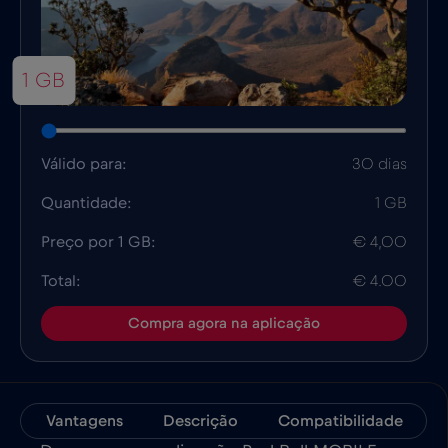
1 GB
Válido para:
30 dias
Quantidade:
1 GB
Preço por 1 GB:
€ 4,00
Total:
€ 4.00
Compra agora na aplicação
Vantagens
Descrição
Compatibilidade