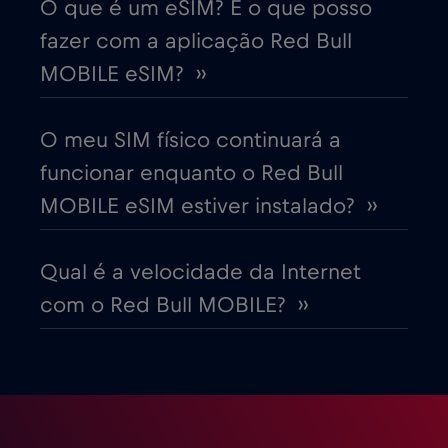
O que é um eSIM? E o que posso
fazer com a aplicação Red Bull
Dinamarca
€2
,-/GB
MOBILE eSIM? ››
Dubai
€5
,-/GB
O meu SIM físico continuará a
funcionar enquanto o Red Bull
Egito
€12
,-/GB
MOBILE eSIM estiver instalado? ››
Emirados Árabes Unidos (EAU)
€5
,-/GB
Qual é a velocidade da Internet
com o Red Bull MOBILE? ››
Equador
€4
,-/GB
Eslováquia
€2
,-/GB
Eslovénia
€2
,-/GB