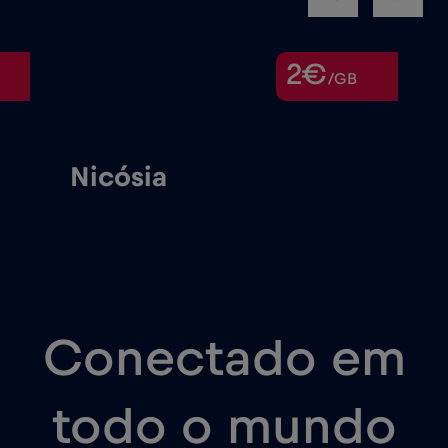
2€
/GB
Nicósia
Lar
Conectado em
todo o mundo