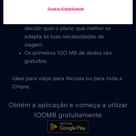
eSIM de baixo custo para a Chipre,
Cookie-Einstellungen
com ativação imediata em dispositivos
compatíveis com eSIM. Cabe-te a ti
decidir qual o plano que melhor se
adapta às tuas necessidades de
viagem.
Os primeiros 100 MB de dados são
gratuitos.
Ideal para viajar para Nicosia ou para toda a
Chipre.
Obtém a aplicação e começa a utilizar
100MB gratuitamente