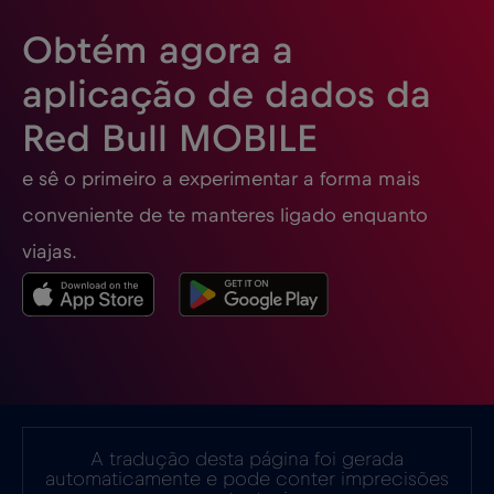
Obtém agora a
Espanha
€2
,-/GB
aplicação de dados da
Red Bull MOBILE
Estados Unidos da América
€4
,-/GB
e sê o primeiro a experimentar a forma mais
Estónia
€2
,-/GB
conveniente de te manteres ligado enquanto
viajas.
EUA - América do Norte Futebol 2026
€1
,-/GB
Filipinas
€12
,-/GB
Finlândia
€2
,-/GB
A tradução desta página foi gerada
automaticamente e pode conter imprecisões
França
€2
,-/GB