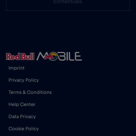
contextuais.
Gabão
€5
,-/GB
Gana
€3
,-/GB
Geórgia
€5
,-/GB
Imprint
Gibraltar
€3
,-/GB
Privacy Policy
Terms & Conditions
Grécia
€2
,-/GB
Help Center
Guatemala
€4
,-/GB
Data Privacy
Cookie Policy
Honduras
€4
,-/GB