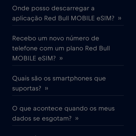
Onde posso descarregar a
aplicação Red Bull MOBILE eSIM? ››
Chipre
€2
,-/GB
Colômbia
Recebo um novo número de
€4
,-/GB
telefone com um plano Red Bull
Coreia do Sul
€4
MOBILE eSIM? ››
,-/GB
Costa Rica
€4
,-/GB
Quais são os smartphones que
suportas? ››
Croácia
€2
,-/GB
O que acontece quando os meus
Cruise & land Telenor Maritime
€18
,-/GB
dados se esgotam? ››
Cruise only Telenor Maritime
€15
,-/GB