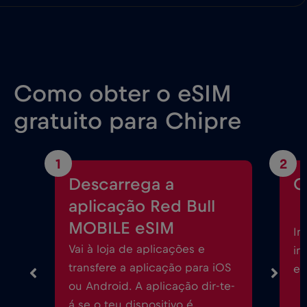
Como obter o eSIM
gratuito para Chipre
1
2
Descarrega a
C
aplicação Red Bull
MOBILE eSIM
In
Vai à loja de aplicações e
in
transfere a aplicação para iOS
eS
ou Android. A aplicação dir-te-
á se o teu dispositivo é