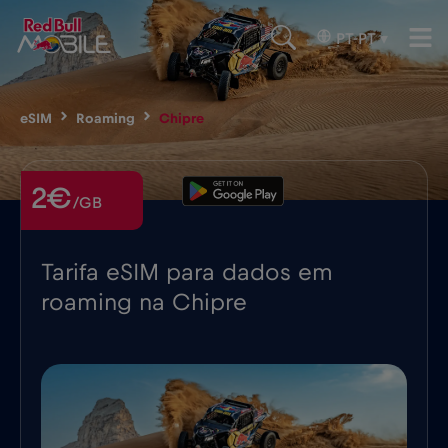
PT-PT
▾
eSIM
Roaming
Chipre
2€
/GB
Tarifa eSIM para dados em
roaming na Chipre