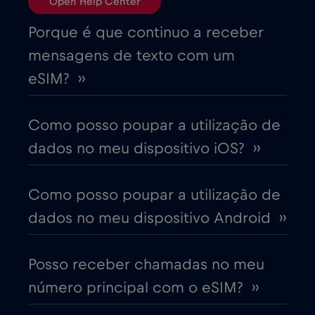
Open Help Center
Brasil
€4
,-/GB
Porque é que continuo a receber
mensagens de texto com um
Bulgária
€2
,-/GB
eSIM? ››
Canadá
€4
,-/GB
Como posso poupar a utilização de
dados no meu dispositivo iOS? ››
Canadá - América do Norte Futebol 2026
€1
,-/GB
Como posso poupar a utilização de
dados no meu dispositivo Android ››
Chade
€4
,-/GB
Posso receber chamadas no meu
Chile
€7
,-/GB
número principal com o eSIM? ››
China
€6
,-/GB