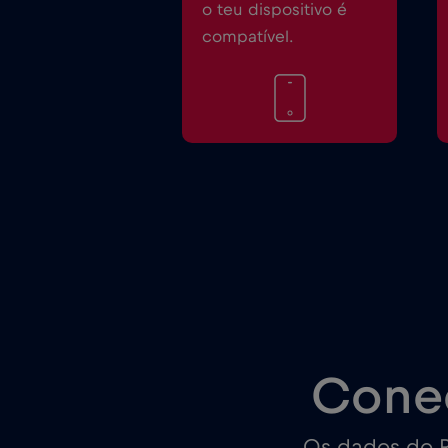
o teu dispositivo é
compatível.
Cone
Os dados do R