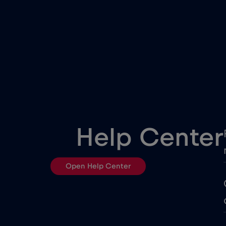
China
Colômbia
Costa Rica
Cruise & land Telenor Marit
Help Center
Dinamarca
Open Help Center
Egito
Equador