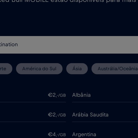
rte
América do Sul
Ásia
Austrália/Oceânia
€2
Albânia
,-/GB
€2
Arábia Saudita
,-/GB
€4
Argentina
,-/GB