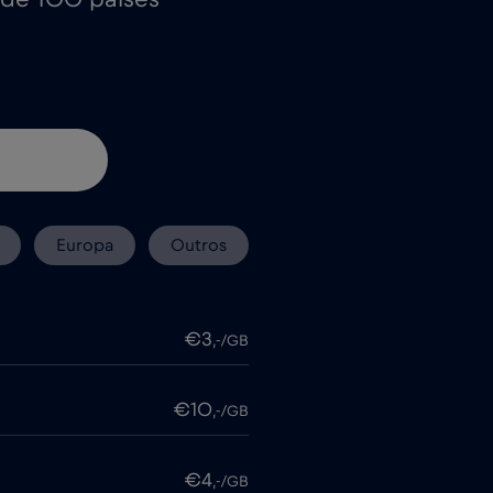
Europa
Outros
€3
,-/GB
€10
,-/GB
€4
,-/GB