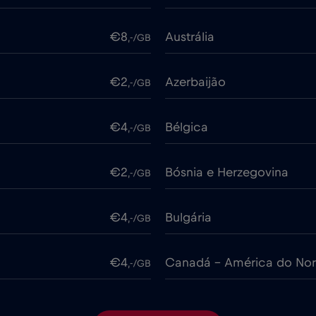
€8
Austrália
,-/GB
€2
Azerbaijão
,-/GB
€4
Bélgica
,-/GB
€2
Bósnia e Herzegovina
,-/GB
€4
Bulgária
,-/GB
€4
Canadá - América do Nor
,-/GB
€4
Chile
,-/GB