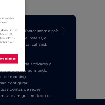
weise werden
 deine
 derzeit in den
bilidade
Factos sobre o país
f durch US-
ILE, fácil de instalar, e
tsbehelfe zur
 Website von
a em Lviv, Odesa, Luhansk
nte.
ies zulassen
ca. Depois de activares o
 para te ligares ao mundo
ou de roaming.
sar, configurar
s tuas contas de redes
família e amigos em todo o