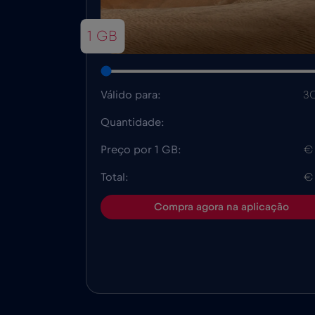
1 GB
Válido para:
30
Quantidade:
Preço por 1 GB:
€
Total:
€
Compra agora na aplicação