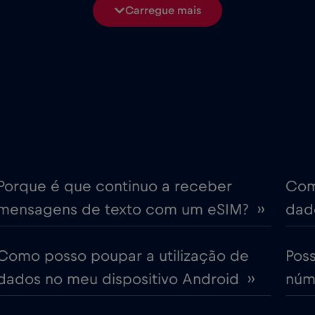
Carregue mais
€6
Chipre
,-/GB
€4
Coreia do Sul
,-/GB
€4
Croácia
,-/GB
ime
€18
Cruise only Telenor Mariti
,-/GB
Porque é que continuo a receber
Com
mensagens de texto com um eSIM? ››
dado
€2
Dubai
,-/GB
Como posso poupar a utilização de
Pos
€12
Emirados Árabes Unidos (
,-/GB
dados no meu dispositivo Android ››
núme
€4
Eslováquia
,-/GB