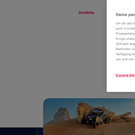
eSIM
Roaming
Ucrânia
Deine per
Um dir das b
auch Cookie
Privatsphäre
Tarifa eSIM para
Einige unser
USA kein ang
dados em
Behörden zu
Verfügung st
2€
roaming na
uns und von 
Ucrânia
Cookie-Ein