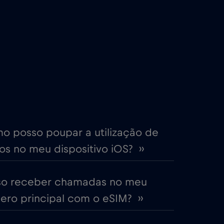
€2
,-/GB
€4
,-/GB
€2
,-/GB
me
€15
,-/GB
o posso poupar a utilização de
s no meu dispositivo iOS? ››
€5
,-/GB
so receber chamadas no meu
EAU)
€5
,-/GB
ro principal com o eSIM? ››
€2
,-/GB