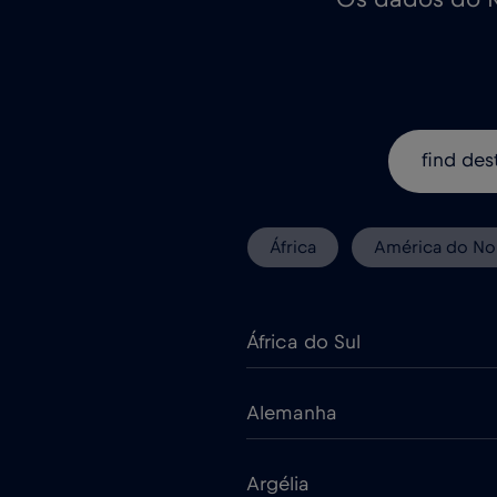
África
América do No
África do Sul
Alemanha
Argélia