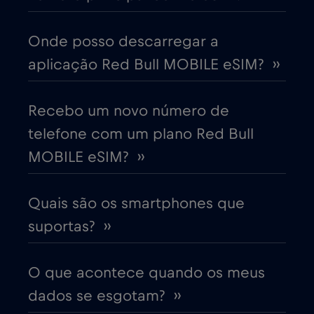
China
€6
,-/GB
Onde posso descarregar a
aplicação Red Bull MOBILE eSIM? ››
Chipre
€2
,-/GB
Colômbia
Recebo um novo número de
€4
,-/GB
telefone com um plano Red Bull
Coreia do Sul
€4
MOBILE eSIM? ››
,-/GB
Costa Rica
€4
,-/GB
Quais são os smartphones que
suportas? ››
Croácia
€2
,-/GB
O que acontece quando os meus
Cruise & land Telenor Maritime
€18
,-/GB
dados se esgotam? ››