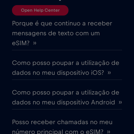
Bósnia e Herzegovina
€2
,-/GB
Open Help Center
Brasil
€4
,-/GB
Porque é que continuo a receber
mensagens de texto com um
Bulgária
€2
,-/GB
eSIM? ››
Canadá
€4
,-/GB
Como posso poupar a utilização de
dados no meu dispositivo iOS? ››
Canadá - América do Norte Futebol 2026
€1
,-/GB
Como posso poupar a utilização de
dados no meu dispositivo Android ››
Chade
€4
,-/GB
Posso receber chamadas no meu
Chile
€7
,-/GB
número principal com o eSIM? ››