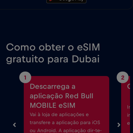
Como obter o eSIM
gratuito para Dubai
1
2
Descarrega a
C
aplicação Red Bull
MOBILE eSIM
In
Vai à loja de aplicações e
in
transfere a aplicação para iOS
eS
ou Android. A aplicação dir-te-