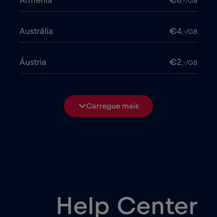
Arménia
€8
,-/GB
Austrália
€4
,-/GB
Áustria
€2
,-/GB
Azerbaijão
€8
,-/GB
Carregue mais
Bangladesh
€4
,-/GB
Bélgica
€2
,-/GB
Bielorrússia
€2
,-/GB
Help Center