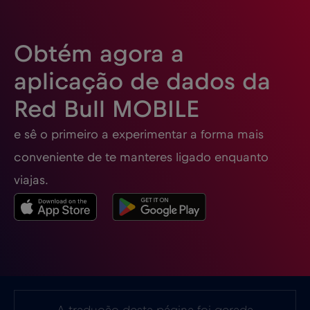
Eslovénia
€2
,-/GB
Obtém agora a
Espanha
€2
,-/GB
aplicação de dados da
Red Bull MOBILE
Estados Unidos da América
€4
,-/GB
e sê o primeiro a experimentar a forma mais
Estónia
€2
,-/GB
conveniente de te manteres ligado enquanto
viajas.
EUA - América do Norte Futebol 2026
€1
,-/GB
Filipinas
€12
,-/GB
Finlândia
€2
,-/GB