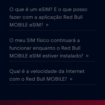
Cruise only Telenor Maritime
€15
,-/GB
O que é um eSIM? E o que posso
fazer com a aplicação Red Bull
Dinamarca
€2
,-/GB
MOBILE eSIM? ››
Dubai
€5
,-/GB
O meu SIM físico continuará a
funcionar enquanto o Red Bull
Egito
€12
,-/GB
MOBILE eSIM estiver instalado? ››
Emirados Árabes Unidos (EAU)
€5
,-/GB
Qual é a velocidade da Internet
com o Red Bull MOBILE? ››
Equador
€4
,-/GB
Eslováquia
€2
,-/GB