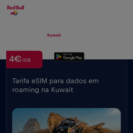
PT-PT
▾
eSIM
Roaming
Kuwait
4€
/GB
Tarifa eSIM para dados em
roaming na Kuwait