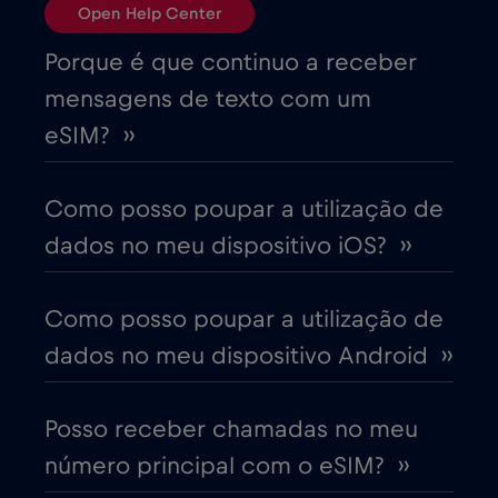
Open Help Center
Brasil
€4
,-/GB
Porque é que continuo a receber
mensagens de texto com um
Bulgária
€2
,-/GB
eSIM? ››
Canadá
€4
,-/GB
Como posso poupar a utilização de
dados no meu dispositivo iOS? ››
Canadá - América do Norte Futebol 2026
€1
,-/GB
Como posso poupar a utilização de
dados no meu dispositivo Android ››
Chade
€4
,-/GB
Posso receber chamadas no meu
Chile
€7
,-/GB
número principal com o eSIM? ››