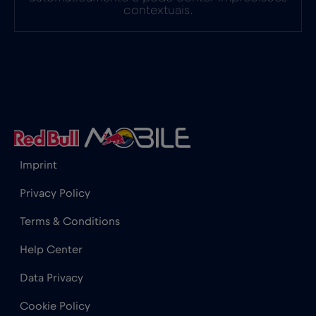
França
€2
,-/GB
contextuais.
Gabão
€5
,-/GB
Gana
€3
,-/GB
Geórgia
€5
,-/GB
Imprint
Gibraltar
€3
,-/GB
Privacy Policy
Terms & Conditions
Grécia
€2
,-/GB
Help Center
Guatemala
€4
,-/GB
Data Privacy
Cookie Policy