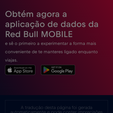
Eslovénia
€2
,-/GB
Obtém agora a
Espanha
€2
,-/GB
aplicação de dados da
Red Bull MOBILE
Estados Unidos da América
€4
,-/GB
e sê o primeiro a experimentar a forma mais
Estónia
€2
,-/GB
conveniente de te manteres ligado enquanto
viajas.
EUA - América do Norte Futebol 2026
€1
,-/GB
Filipinas
€12
,-/GB
Finlândia
€2
,-/GB
A tradução desta página foi gerada
automaticamente e pode conter imprecisões