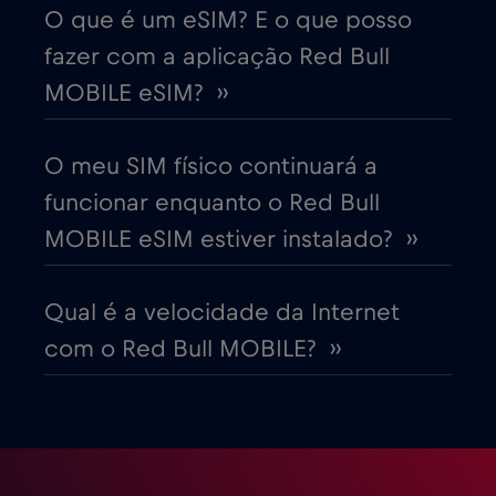
Cruise only Telenor Maritime
€15
,-/GB
O que é um eSIM? E o que posso
fazer com a aplicação Red Bull
Dinamarca
€2
,-/GB
MOBILE eSIM? ››
Dubai
€5
,-/GB
O meu SIM físico continuará a
funcionar enquanto o Red Bull
Egito
€12
,-/GB
MOBILE eSIM estiver instalado? ››
Emirados Árabes Unidos (EAU)
€5
,-/GB
Qual é a velocidade da Internet
com o Red Bull MOBILE? ››
Equador
€4
,-/GB
Eslováquia
€2
,-/GB