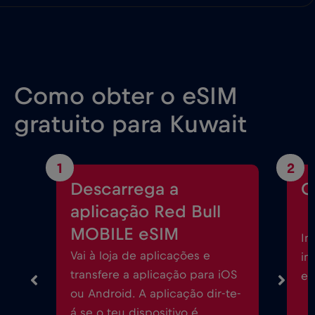
Como obter o eSIM
gratuito para Kuwait
1
2
Descarrega a
C
aplicação Red Bull
MOBILE eSIM
In
Vai à loja de aplicações e
in
transfere a aplicação para iOS
eS
ou Android. A aplicação dir-te-
á se o teu dispositivo é