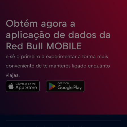
Eslovénia
€2
,-/GB
Obtém agora a
Espanha
€2
,-/GB
aplicação de dados da
Red Bull MOBILE
Estados Unidos da América
€4
,-/GB
e sê o primeiro a experimentar a forma mais
Estónia
€2
,-/GB
conveniente de te manteres ligado enquanto
viajas.
EUA - América do Norte Futebol 2026
€1
,-/GB
Filipinas
€12
,-/GB
Finlândia
€2
,-/GB