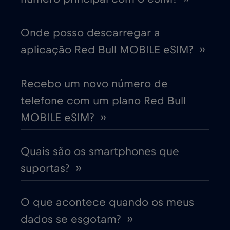
China
€6
,-/GB
Onde posso descarregar a
aplicação Red Bull MOBILE eSIM? ››
Chipre
€2
,-/GB
Colômbia
Recebo um novo número de
€4
,-/GB
telefone com um plano Red Bull
Coreia do Sul
€4
MOBILE eSIM? ››
,-/GB
Costa Rica
€4
,-/GB
Quais são os smartphones que
suportas? ››
Croácia
€2
,-/GB
O que acontece quando os meus
Cruise & land Telenor Maritime
€18
,-/GB
dados se esgotam? ››