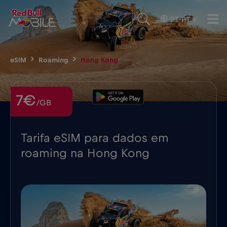
PT-PT
▾
eSIM
Roaming
Hong Kong
7€
/GB
Tarifa eSIM para dados em
roaming na Hong Kong