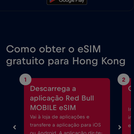
Como obter o eSIM
gratuito para Hong Kong
1
2
Descarrega a
C
aplicação Red Bull
MOBILE eSIM
In
Vai à loja de aplicações e
in
transfere a aplicação para iOS
eS
ou Android. A aplicação dir-te-