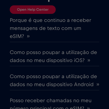
Bósnia e Herzegovina
€2
,-/GB
Open Help Center
Brasil
€4
,-/GB
Porque é que continuo a receber
mensagens de texto com um
Bulgária
€2
,-/GB
eSIM? ››
Canadá
€4
,-/GB
Como posso poupar a utilização de
dados no meu dispositivo iOS? ››
Canadá - América do Norte Futebol 2026
€1
,-/GB
Como posso poupar a utilização de
dados no meu dispositivo Android ››
Chade
€4
,-/GB
Posso receber chamadas no meu
Chile
€7
,-/GB
número principal com o eSIM? ››