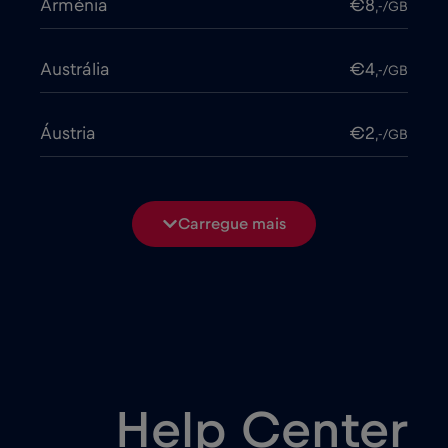
Arménia
€8
,-/GB
Austrália
€4
,-/GB
Áustria
€2
,-/GB
Azerbaijão
€8
,-/GB
Carregue mais
Bangladesh
€4
,-/GB
Bélgica
€2
,-/GB
Bielorrússia
€2
,-/GB
Help Center