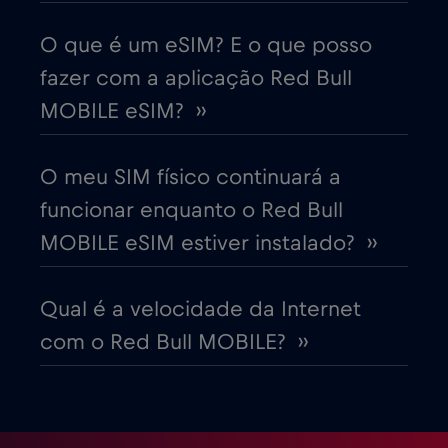
Cruise only Telenor Maritime
€15
,-/GB
O que é um eSIM? E o que posso
fazer com a aplicação Red Bull
Dinamarca
€2
,-/GB
MOBILE eSIM? ››
Dubai
€5
,-/GB
O meu SIM físico continuará a
funcionar enquanto o Red Bull
Egito
€12
,-/GB
MOBILE eSIM estiver instalado? ››
Emirados Árabes Unidos (EAU)
€5
,-/GB
Qual é a velocidade da Internet
com o Red Bull MOBILE? ››
Equador
€4
,-/GB
Eslováquia
€2
,-/GB