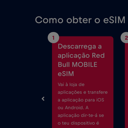
Como obter o eSIM 
1
2
Descarrega a
aplicação Red
Bull MOBILE
eSIM
Vai à loja de
aplicações e transfere
a aplicação para iOS
ou Android. A
aplicação dir-te-á se
o teu dispositivo é