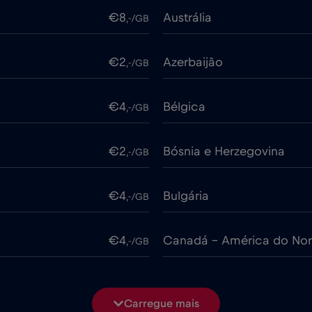
€8
Austrália
,-/GB
€2
Azerbaijão
,-/GB
€4
Bélgica
,-/GB
€2
Bósnia e Herzegovina
,-/GB
€4
Bulgária
,-/GB
€4
Canadá - América do Nor
,-/GB
€4
Chile
,-/GB
Carregue mais