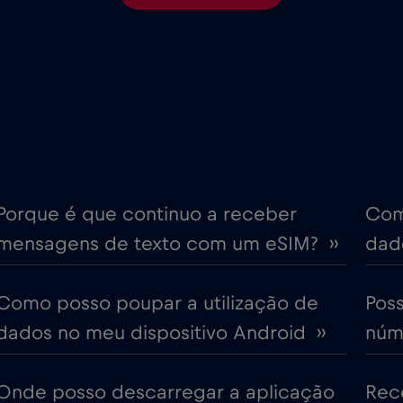
€6
Chipre
,-/GB
€4
Coreia do Sul
,-/GB
€4
Croácia
,-/GB
ime
€18
Cruise only Telenor Mariti
,-/GB
Porque é que continuo a receber
Com
mensagens de texto com um eSIM? ››
dado
€2
Dubai
,-/GB
Como posso poupar a utilização de
Pos
€12
Emirados Árabes Unidos (
,-/GB
dados no meu dispositivo Android ››
núme
€4
Eslováquia
,-/GB
Onde posso descarregar a aplicação
Rec