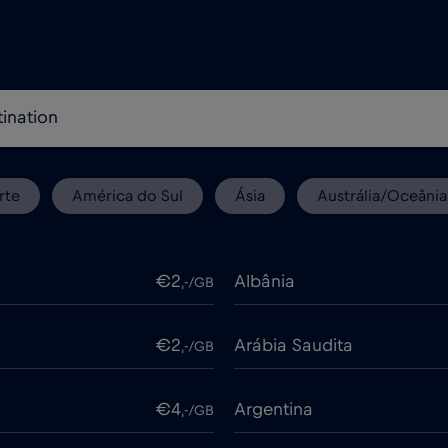
rte
América do Sul
Ásia
Austrália/Oceânia
€2
Albânia
,-/GB
€2
Arábia Saudita
,-/GB
€4
Argentina
,-/GB