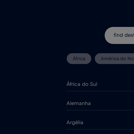
África
América do No
África do Sul
Alemanha
Argélia