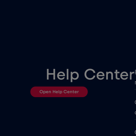
China
Colômbia
Costa Rica
Cruise & land Telenor Marit
Help Center
Dinamarca
Open Help Center
Egito
Equador