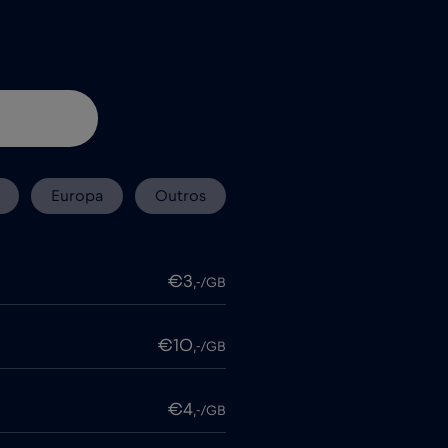
Europa
Outros
€3
,-/GB
€10
,-/GB
€4
,-/GB