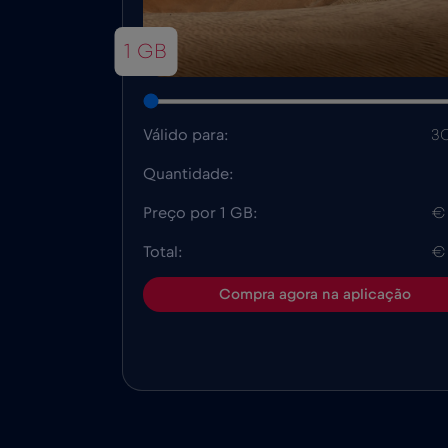
1 GB
Válido para:
30
Quantidade:
Preço por 1 GB:
€
Total:
€
Compra agora na aplicação