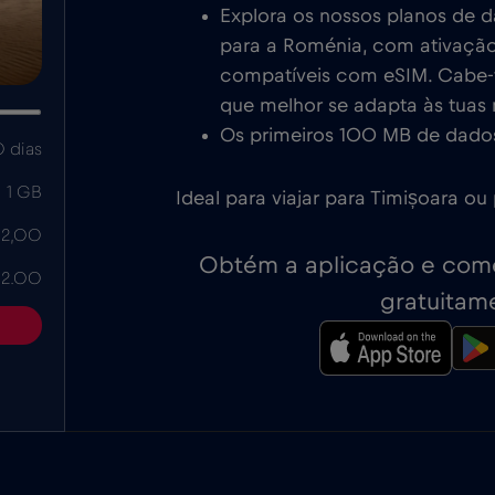
Explora os nossos planos de 
para a Roménia, com ativação
compatíveis com eSIM. Cabe-te
que melhor se adapta às tuas
Os primeiros 100 MB de dados
 dias
1 GB
Ideal para viajar para Timișoara o
 2,00
Obtém a aplicação e come
 2.00
gratuitam