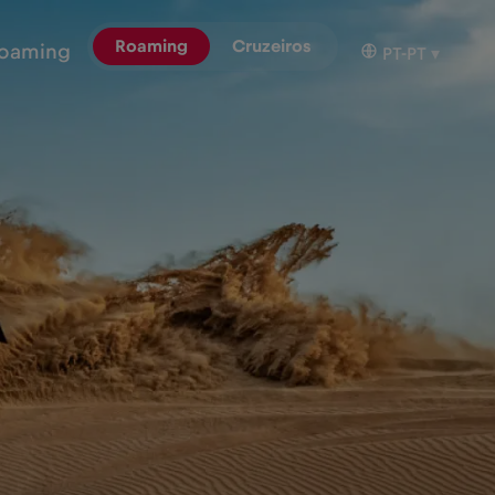
Roaming
Cruzeiros
oaming
PT-PT
▾