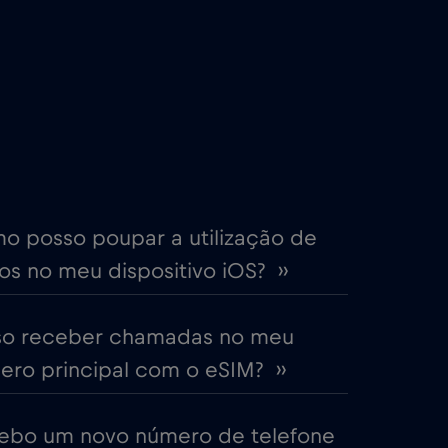
€2
,-/GB
€4
,-/GB
€2
,-/GB
me
€15
,-/GB
o posso poupar a utilização de
s no meu dispositivo iOS? ››
€5
,-/GB
so receber chamadas no meu
EAU)
€5
,-/GB
ro principal com o eSIM? ››
€2
,-/GB
ebo um novo número de telefone