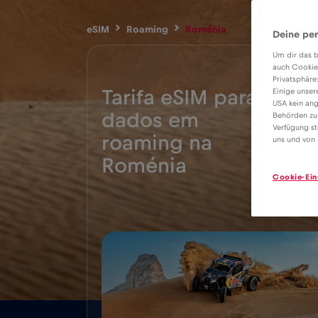
eSIM
Roaming
Roménia
Deine per
Um dir das b
auch Cookie
Privatsphäre
Tarifa eSIM para
Einige unser
USA kein ang
dados em
Behörden zu
Verfügung st
2€
roaming na
uns und von 
Roménia
Cookie-Ein