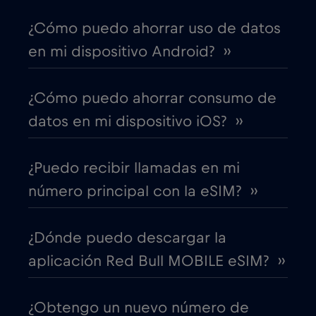
¿Cómo puedo ahorrar uso de datos
Canadá - Fútbol Norteamérica 2026
€1
,-/GB
en mi dispositivo Android? ››
Chad
€4
,-/GB
¿Cómo puedo ahorrar consumo de
datos en mi dispositivo iOS? ››
Chile
€7
,-/GB
¿Puedo recibir llamadas en mi
China
€6
,-/GB
número principal con la eSIM? ››
Chipre
€2
,-/GB
¿Dónde puedo descargar la
aplicación Red Bull MOBILE eSIM? ››
Colombia
€4
,-/GB
¿Obtengo un nuevo número de
Corea del Sur
€4
,-/GB