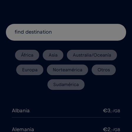
África
Asia
Australia/Oceanía
Europa
Norteamérica
Otros
Sudamérica
Albania
€3
,-/GB
Alemania
€2
,-/GB