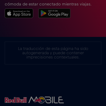
cómoda de estar conectado mientras viajas.
Estonia
€2
,-/GB
Filipinas
€12
,-/GB
Finlandia
€2
,-/GB
La traducción de esta página ha sido
autogenerada y puede contener
imprecisiones contextuales.
Francia
€2
,-/GB
Gabón
€5
,-/GB
Georgia
€5
,-/GB
Ghana
€3
,-/GB