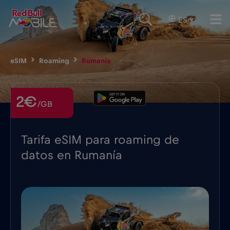
ES
▾
eSIM
Roaming
Rumanía
2€
/GB
Tarifa eSIM para roaming de
datos en Rumanía