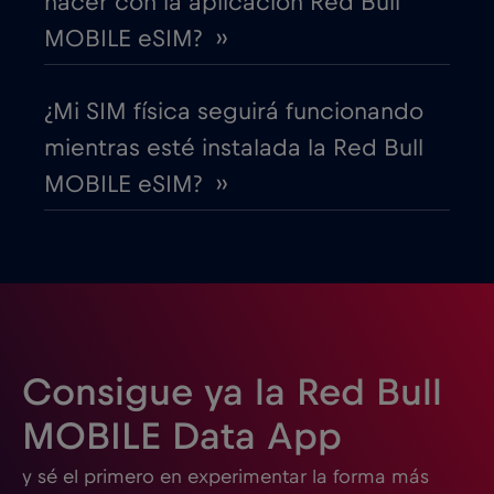
hacer con la aplicación Red Bull
MOBILE eSIM? ››
EEUU - Norteamérica Fútbol 2026
€1
,-/GB
¿Mi SIM física seguirá funcionando
Egipto
€12
,-/GB
mientras esté instalada la Red Bull
MOBILE eSIM? ››
Emiratos Árabes Unidos (EAU)
€5
,-/GB
Eslovaquia
€2
,-/GB
Eslovenia
€2
,-/GB
Consigue ya la Red Bull
España
€2
,-/GB
MOBILE Data App
y sé el primero en experimentar la forma más
Estados Unidos de América
€4
,-/GB