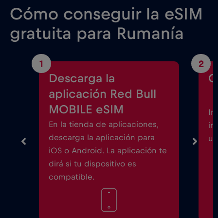
Cómo conseguir la eSIM
gratuita para Rumanía
1
2
Descarga la
C
aplicación Red Bull
MOBILE eSIM
In
En la tienda de aplicaciones,
in
descarga la aplicación para
un
iOS o Android. La aplicación te
dirá si tu dispositivo es
compatible.