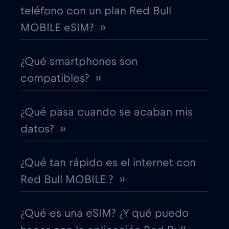
teléfono con un plan Red Bull
MOBILE eSIM? ››
Costa Rica
€4
,-/GB
¿Qué smartphones son
Croacia
€2
,-/GB
compatibles? ››
Cruise & land Telenor Maritime
€18
,-/GB
¿Qué pasa cuando se acaban mis
Cruise only Telenor Maritime
€15
datos? ››
,-/GB
Dinamarca
€2
,-/GB
¿Qué tan rápido es el internet con
Red Bull MOBILE ? ››
Dubai
€5
,-/GB
¿Qué es una eSIM? ¿Y qué puedo
Ecuador
€4
,-/GB