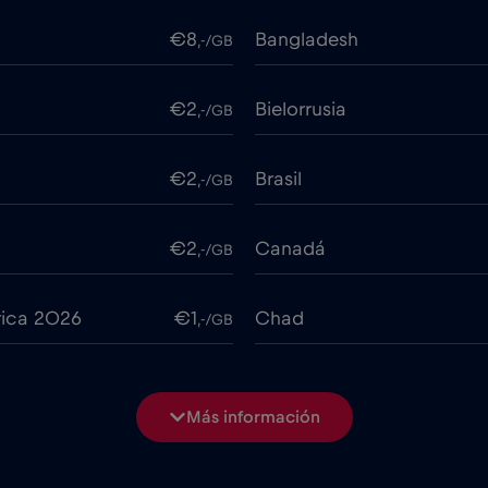
€8
Bangladesh
,-/GB
€2
Bielorrusia
,-/GB
€2
Brasil
,-/GB
€2
Canadá
,-/GB
rica 2026
€1
Chad
,-/GB
€7
China
,-/GB
Más información
€2
Colombia
,-/GB