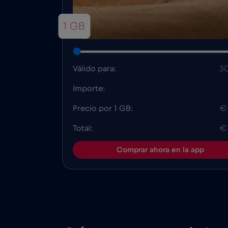
1 GB
Válido para:
30
Importe:
Precio por 1 GB:
€
Total:
€
Comprar ahora en la app