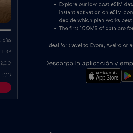
Explore our low cost eSIM data
instant activation on eSIM-com
decide which plan works best f
The first 100MB of data are for
 días
Ideal for travel to Evora, Avelro or 
1 GB
Descarga la aplicación y em
 2,00
 2.00