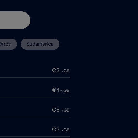
Otros
Sudamérica
€2
,-/GB
€4
,-/GB
€8
,-/GB
€2
,-/GB