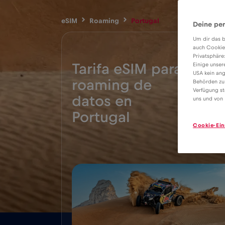
eSIM
Roaming
Portugal
Deine per
Um dir das b
auch Cookie
Privatsphäre
Tarifa eSIM para
Einige unser
USA kein ang
roaming de
Behörden zu
Verfügung st
2€
datos en
uns und von 
Portugal
Cookie-Ein