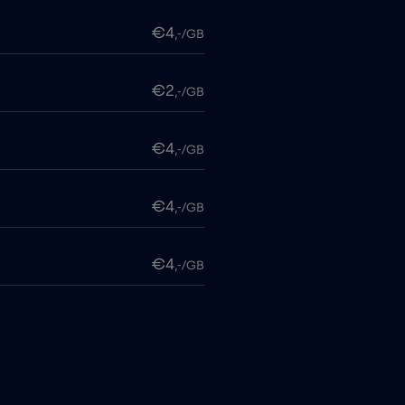
€4
,-/GB
€2
,-/GB
€4
,-/GB
€4
,-/GB
€4
,-/GB
€6
,-/GB
€4
,-/GB