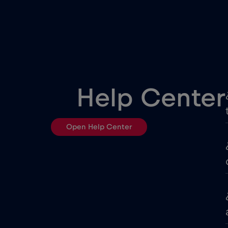
Corea del Sur
Croacia
Cruise only Telenor Maritim
Help Center
Dubai
Open Help Center
EEUU - Norteamérica Fútbo
Emiratos Árabes Unidos (E
Eslovenia