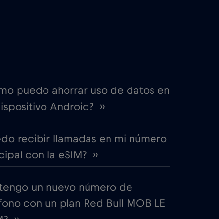
€4
,-/GB
itime
€18
,-/GB
€2
,-/GB
mo puedo ahorrar uso de datos en
ispositivo Android? ››
€4
,-/GB
edo recibir llamadas en mi número
€12
,-/GB
cipal con la eSIM? ››
€2
,-/GB
tengo un nuevo número de
fono con un plan Red Bull MOBILE
€2
,-/GB