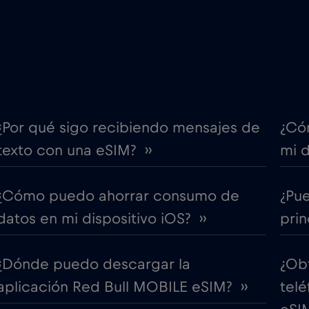
€4
Costa Rica
,-/GB
€2
Cruise & land Telenor Mar
,-/GB
e
€15
Dinamarca
,-/GB
¿Por qué sigo recibiendo mensajes de
¿Có
texto con una eSIM? ››
mi d
€5
Ecuador
,-/GB
¿Cómo puedo ahorrar consumo de
¿Pu
l 2026
€1
Egipto
,-/GB
datos en mi dispositivo iOS? ››
prin
AU)
€5
Eslovaquia
,-/GB
¿Dónde puedo descargar la
¿Ob
aplicación Red Bull MOBILE eSIM? ››
telé
€2
España
,-/GB