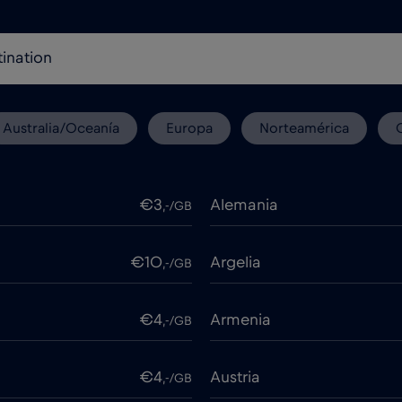
Australia/Oceanía
Europa
Norteamérica
€3
Alemania
,-/GB
€10
Argelia
,-/GB
€4
Armenia
,-/GB
€4
Austria
,-/GB