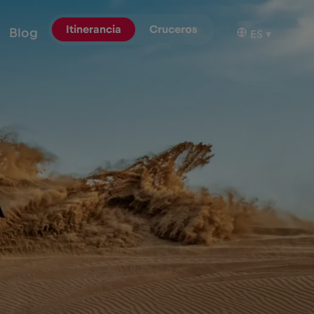
Itinerancia
Cruceros
Blog
ES
▾