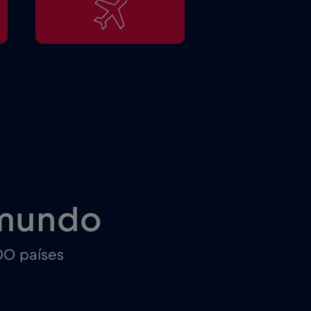
 mundo
00 países