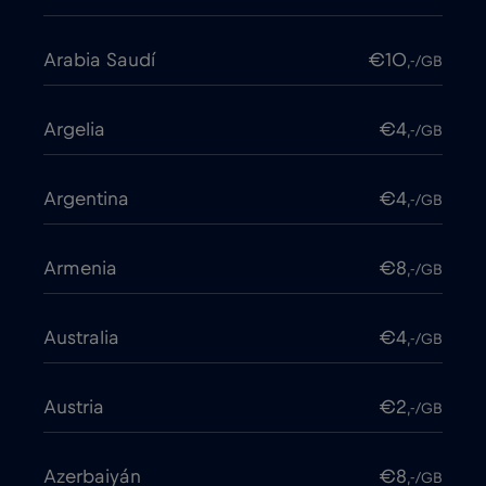
Arabia Saudí
€10
,-/GB
Argelia
€4
,-/GB
Argentina
€4
,-/GB
Armenia
€8
,-/GB
Australia
€4
,-/GB
Austria
€2
,-/GB
Azerbaiyán
€8
,-/GB