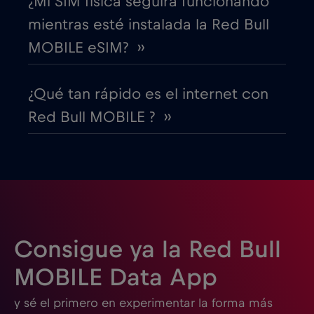
¿Mi SIM física seguirá funcionando
mientras esté instalada la Red Bull
EEUU - Norteamérica Fútbol 2026
€1
,-/GB
MOBILE eSIM? ››
Egipto
€12
,-/GB
¿Qué tan rápido es el internet con
Red Bull MOBILE ? ››
Emiratos Árabes Unidos (EAU)
€5
,-/GB
Eslovaquia
€2
,-/GB
Eslovenia
€2
,-/GB
Consigue ya la Red Bull
España
€2
,-/GB
MOBILE Data App
y sé el primero en experimentar la forma más
Estados Unidos de América
€4
,-/GB