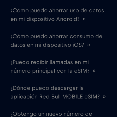
¿Cómo puedo ahorrar uso de datos
Canadá - Fútbol Norteamérica 2026
€1
,-/GB
en mi dispositivo Android? ››
Chad
€4
,-/GB
¿Cómo puedo ahorrar consumo de
datos en mi dispositivo iOS? ››
Chile
€7
,-/GB
¿Puedo recibir llamadas en mi
China
€6
,-/GB
número principal con la eSIM? ››
Chipre
€2
,-/GB
¿Dónde puedo descargar la
aplicación Red Bull MOBILE eSIM? ››
Colombia
€4
,-/GB
¿Obtengo un nuevo número de
Corea del Sur
€4
,-/GB