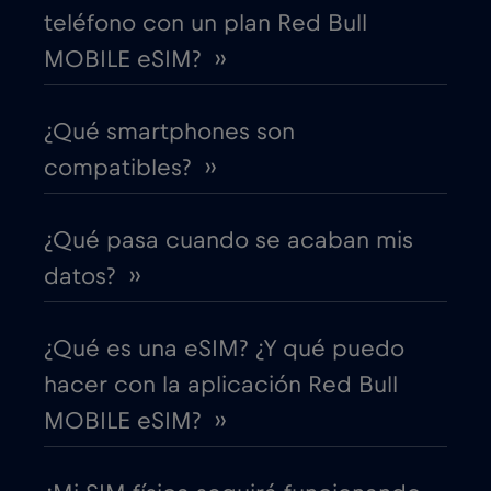
teléfono con un plan Red Bull
MOBILE eSIM? ››
Costa Rica
€4
,-/GB
¿Qué smartphones son
Croacia
€2
,-/GB
compatibles? ››
Cruise & land Telenor Maritime
€18
,-/GB
¿Qué pasa cuando se acaban mis
Cruise only Telenor Maritime
€15
datos? ››
,-/GB
Dinamarca
€2
,-/GB
¿Qué es una eSIM? ¿Y qué puedo
hacer con la aplicación Red Bull
Dubai
€5
,-/GB
MOBILE eSIM? ››
Ecuador
€4
,-/GB