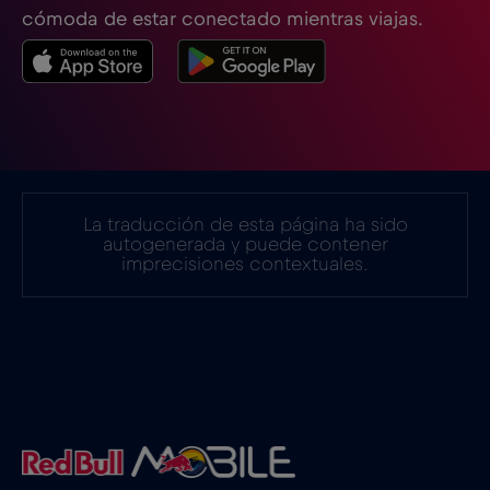
cómoda de estar conectado mientras viajas.
Estonia
€2
,-/GB
Filipinas
€12
,-/GB
Finlandia
€2
,-/GB
La traducción de esta página ha sido
autogenerada y puede contener
imprecisiones contextuales.
Francia
€2
,-/GB
Gabón
€5
,-/GB
Georgia
€5
,-/GB
Ghana
€3
,-/GB