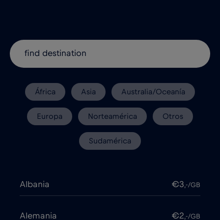
África
Asia
Australia/Oceanía
Europa
Norteamérica
Otros
Sudamérica
Albania
€3
,-/GB
Alemania
€2
,-/GB