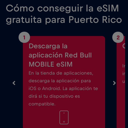
Cómo conseguir la eSIM
gratuita para Puerto Rico
1
2
Descarga la
C
aplicación Red Bull
MOBILE eSIM
In
En la tienda de aplicaciones,
in
descarga la aplicación para
un
iOS o Android. La aplicación te
dirá si tu dispositivo es
compatible.