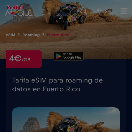
ES
▾
eSIM
Roaming
Puerto Rico
4€
/GB
Tarifa eSIM para roaming de
datos en Puerto Rico