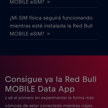
MOBILE eSIM? ››
EEUU - Norteamérica Fútbol 2026
€1
,-/GB
¿Mi SIM física seguirá funcionando
Egipto
€12
,-/GB
mientras esté instalada la Red Bull
MOBILE eSIM? ››
Emiratos Árabes Unidos (EAU)
€5
,-/GB
Eslovaquia
€2
,-/GB
Eslovenia
€2
,-/GB
Consigue ya la Red Bull
España
€2
,-/GB
MOBILE Data App
y sé el primero en experimentar la forma más
Estados Unidos de América
€4
,-/GB
cómoda de estar conectado mientras viajas.