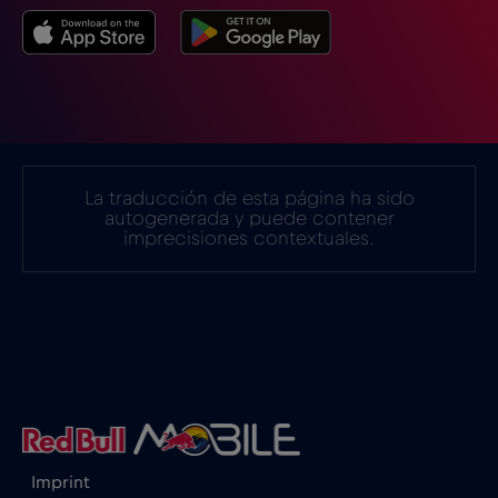
Estonia
€2
,-/GB
Filipinas
€12
,-/GB
Finlandia
€2
,-/GB
La traducción de esta página ha sido
autogenerada y puede contener
imprecisiones contextuales.
Francia
€2
,-/GB
Gabón
€5
,-/GB
Georgia
€5
,-/GB
Ghana
€3
,-/GB
Imprint