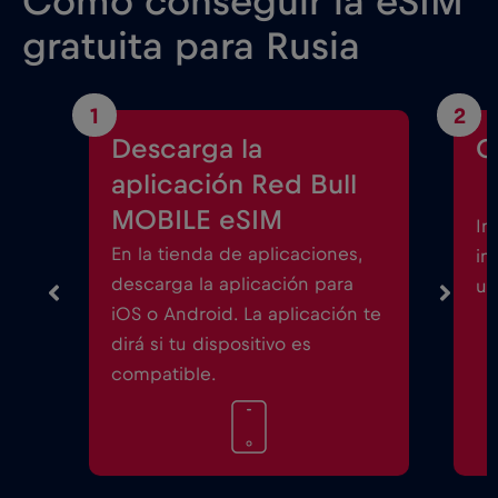
Cómo conseguir la eSIM
gratuita para Rusia
1
2
Descarga la
C
aplicación Red Bull
MOBILE eSIM
In
En la tienda de aplicaciones,
in
descarga la aplicación para
un
iOS o Android. La aplicación te
dirá si tu dispositivo es
compatible.