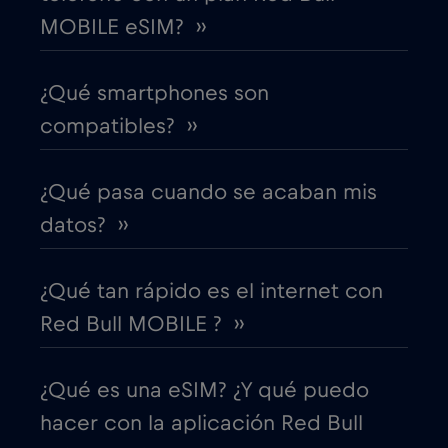
MOBILE eSIM? ››
Costa Rica
€4
,-/GB
¿Qué smartphones son
Croacia
€2
,-/GB
compatibles? ››
Cruise & land Telenor Maritime
€18
,-/GB
¿Qué pasa cuando se acaban mis
Cruise only Telenor Maritime
€15
datos? ››
,-/GB
Dinamarca
€2
,-/GB
¿Qué tan rápido es el internet con
Red Bull MOBILE ? ››
Dubai
€5
,-/GB
¿Qué es una eSIM? ¿Y qué puedo
Ecuador
€4
,-/GB
hacer con la aplicación Red Bull