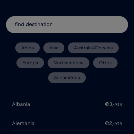
África
Asia
Australia/Oceanía
Europa
Norteamérica
Otros
Sudamérica
Albania
€3
,-/GB
Alemania
€2
,-/GB