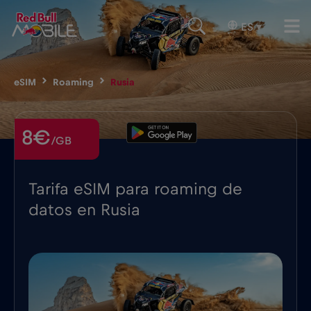
ES
▾
eSIM
Roaming
Rusia
8€
/GB
Tarifa eSIM para roaming de
datos en Rusia