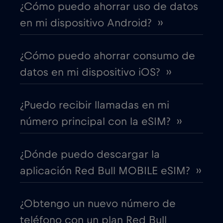
¿Cómo puedo ahorrar uso de datos
Canadá - Fútbol Norteamérica 2026
€1
,-/GB
en mi dispositivo Android? ››
Chad
€4
,-/GB
¿Cómo puedo ahorrar consumo de
datos en mi dispositivo iOS? ››
Chile
€7
,-/GB
¿Puedo recibir llamadas en mi
China
€6
,-/GB
número principal con la eSIM? ››
Chipre
€2
,-/GB
¿Dónde puedo descargar la
aplicación Red Bull MOBILE eSIM? ››
Colombia
€4
,-/GB
¿Obtengo un nuevo número de
Corea del Sur
€4
,-/GB
teléfono con un plan Red Bull