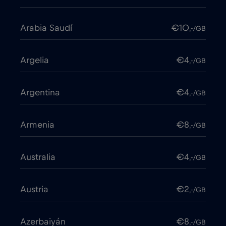
Arabia Saudí
€10
,-/GB
Argelia
€4
,-/GB
Argentina
€4
,-/GB
Armenia
€8
,-/GB
Australia
€4
,-/GB
Austria
€2
,-/GB
Azerbaiyán
€8
,-/GB