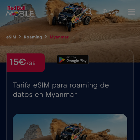
ES
▾
eSIM
Roaming
Myanmar
15€
/GB
Tarifa eSIM para roaming de
datos en Myanmar