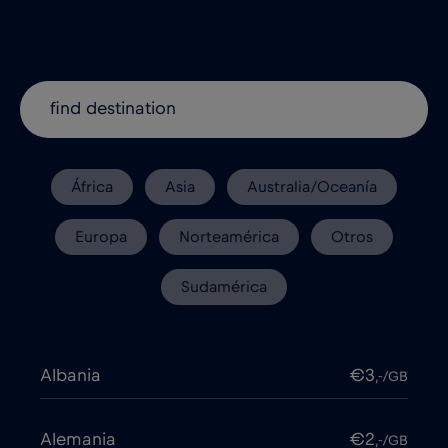
África
Asia
Australia/Oceanía
Europa
Norteamérica
Otros
Sudamérica
Albania
€3
,-/GB
Alemania
€2
,-/GB