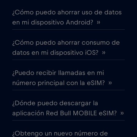
¿Cómo puedo ahorrar uso de datos
Canadá - Fútbol Norteamérica 2026
€1
,-/GB
en mi dispositivo Android? ››
Chad
€4
,-/GB
¿Cómo puedo ahorrar consumo de
datos en mi dispositivo iOS? ››
Chile
€7
,-/GB
¿Puedo recibir llamadas en mi
China
€6
,-/GB
número principal con la eSIM? ››
Chipre
€2
,-/GB
¿Dónde puedo descargar la
aplicación Red Bull MOBILE eSIM? ››
Colombia
€4
,-/GB
¿Obtengo un nuevo número de
Corea del Sur
€4
,-/GB