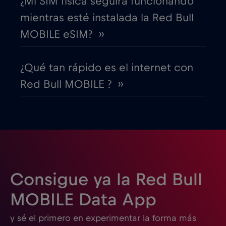
¿Mi SIM física seguirá funcionando
mientras esté instalada la Red Bull
EEUU - Norteamérica Fútbol 2026
€1
,-/GB
MOBILE eSIM? ››
Egipto
€12
,-/GB
¿Qué tan rápido es el internet con
Red Bull MOBILE ? ››
Emiratos Árabes Unidos (EAU)
€5
,-/GB
Eslovaquia
€2
,-/GB
Eslovenia
€2
,-/GB
Consigue ya la Red Bull
España
€2
,-/GB
MOBILE Data App
y sé el primero en experimentar la forma más
Estados Unidos de América
€4
,-/GB