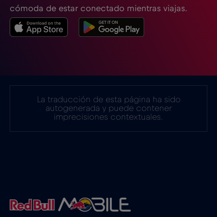
cómoda de estar conectado mientras viajas.
Estonia
€2
,-/GB
Filipinas
€12
,-/GB
Finlandia
€2
,-/GB
La traducción de esta página ha sido
autogenerada y puede contener
imprecisiones contextuales.
Francia
€2
,-/GB
Gabón
€5
,-/GB
Georgia
€5
,-/GB
Ghana
€3
,-/GB