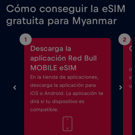
Cómo conseguir la eSIM
gratuita para Myanmar
1
2
Descarga la
C
aplicación Red Bull
MOBILE eSIM
In
En la tienda de aplicaciones,
in
descarga la aplicación para
un
iOS o Android. La aplicación te
dirá si tu dispositivo es
compatible.