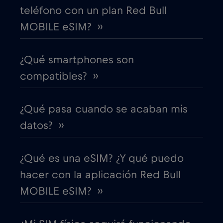
teléfono con un plan Red Bull
MOBILE eSIM? ››
Costa Rica
€4
,-/GB
¿Qué smartphones son
Croacia
€2
,-/GB
compatibles? ››
Cruise & land Telenor Maritime
€18
,-/GB
¿Qué pasa cuando se acaban mis
Cruise only Telenor Maritime
€15
datos? ››
,-/GB
Dinamarca
€2
,-/GB
¿Qué es una eSIM? ¿Y qué puedo
hacer con la aplicación Red Bull
Dubai
€5
,-/GB
MOBILE eSIM? ››
Ecuador
€4
,-/GB