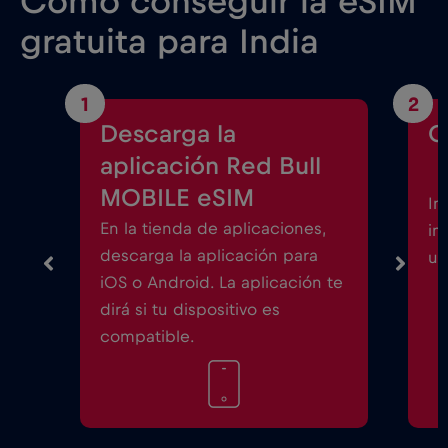
Cómo conseguir la eSIM
gratuita para India
1
2
Descarga la
C
aplicación Red Bull
MOBILE eSIM
In
En la tienda de aplicaciones,
in
descarga la aplicación para
un
iOS o Android. La aplicación te
dirá si tu dispositivo es
compatible.