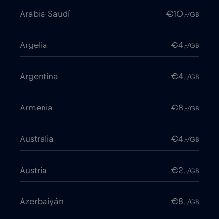
Arabia Saudí
€10
,-/GB
Argelia
€4
,-/GB
Argentina
€4
,-/GB
Armenia
€8
,-/GB
Australia
€4
,-/GB
Austria
€2
,-/GB
Azerbaiyán
€8
,-/GB