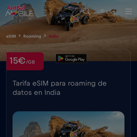
ES
▾
eSIM
Roaming
India
15€
/GB
Tarifa eSIM para roaming de
datos en India