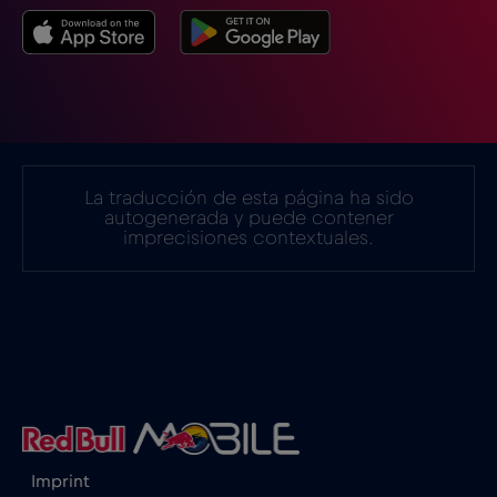
Estonia
€2
,-/GB
Filipinas
€12
,-/GB
Finlandia
€2
,-/GB
La traducción de esta página ha sido
autogenerada y puede contener
imprecisiones contextuales.
Francia
€2
,-/GB
Gabón
€5
,-/GB
Georgia
€5
,-/GB
Ghana
€3
,-/GB
Imprint