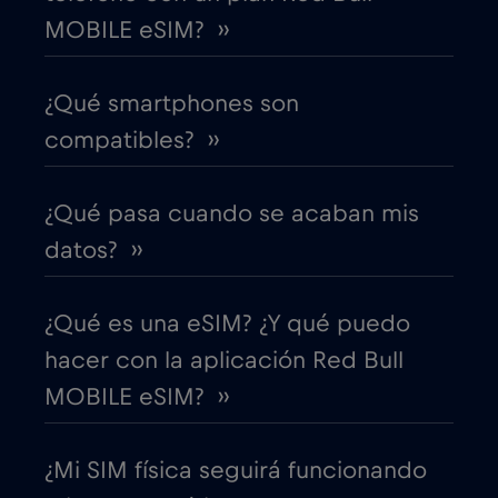
MOBILE eSIM? ››
Costa Rica
€4
,-/GB
¿Qué smartphones son
Croacia
€2
,-/GB
compatibles? ››
Cruise & land Telenor Maritime
€18
,-/GB
¿Qué pasa cuando se acaban mis
Cruise only Telenor Maritime
€15
datos? ››
,-/GB
Dinamarca
€2
,-/GB
¿Qué es una eSIM? ¿Y qué puedo
hacer con la aplicación Red Bull
Dubai
€5
,-/GB
MOBILE eSIM? ››
Ecuador
€4
,-/GB
¿Mi SIM física seguirá funcionando