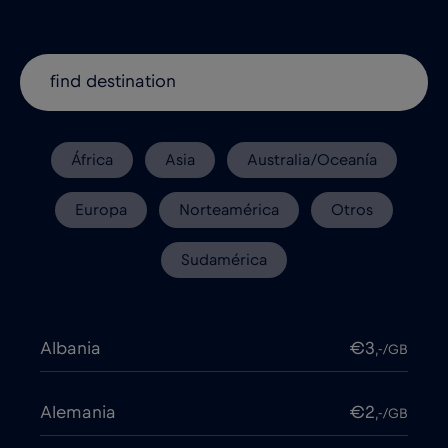
África
Asia
Australia/Oceanía
Europa
Norteamérica
Otros
Sudamérica
Albania
€3
,-/GB
Alemania
€2
,-/GB