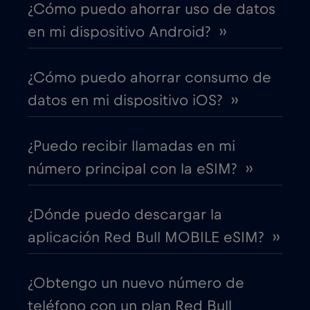
¿Cómo puedo ahorrar uso de datos
Canadá - Fútbol Norteamérica 2026
€1
,-/GB
en mi dispositivo Android? ››
Chad
€4
,-/GB
¿Cómo puedo ahorrar consumo de
datos en mi dispositivo iOS? ››
Chile
€7
,-/GB
¿Puedo recibir llamadas en mi
China
€6
,-/GB
número principal con la eSIM? ››
Chipre
€2
,-/GB
¿Dónde puedo descargar la
aplicación Red Bull MOBILE eSIM? ››
Colombia
€4
,-/GB
¿Obtengo un nuevo número de
Corea del Sur
€4
,-/GB
teléfono con un plan Red Bull