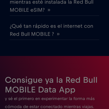
mientras esté instalada la Red Bull
EEUU - Norteamérica Fútbol 2026
€1
,-/GB
MOBILE eSIM? ››
Egipto
€12
,-/GB
¿Qué tan rápido es el internet con
Red Bull MOBILE ? ››
Emiratos Árabes Unidos (EAU)
€5
,-/GB
Eslovaquia
€2
,-/GB
Eslovenia
€2
,-/GB
Consigue ya la Red Bull
España
€2
,-/GB
MOBILE Data App
y sé el primero en experimentar la forma más
Estados Unidos de América
€4
,-/GB
cómoda de estar conectado mientras viajas.