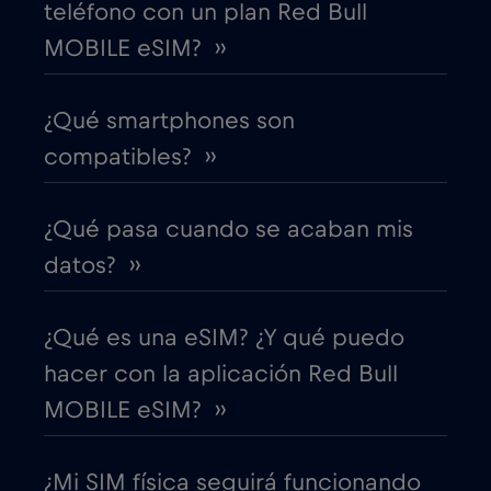
teléfono con un plan Red Bull
MOBILE eSIM? ››
Costa Rica
€4
,-/GB
¿Qué smartphones son
Croacia
€2
,-/GB
compatibles? ››
Cruise & land Telenor Maritime
€18
,-/GB
¿Qué pasa cuando se acaban mis
Cruise only Telenor Maritime
€15
datos? ››
,-/GB
Dinamarca
€2
,-/GB
¿Qué es una eSIM? ¿Y qué puedo
hacer con la aplicación Red Bull
Dubai
€5
,-/GB
MOBILE eSIM? ››
Ecuador
€4
,-/GB
¿Mi SIM física seguirá funcionando