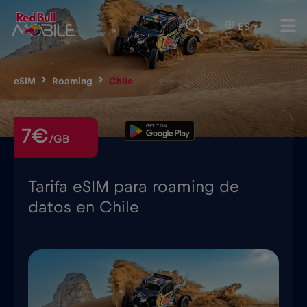
ES
▾
eSIM
Roaming
Chile
7€
/GB
Tarifa eSIM para roaming de
datos en Chile