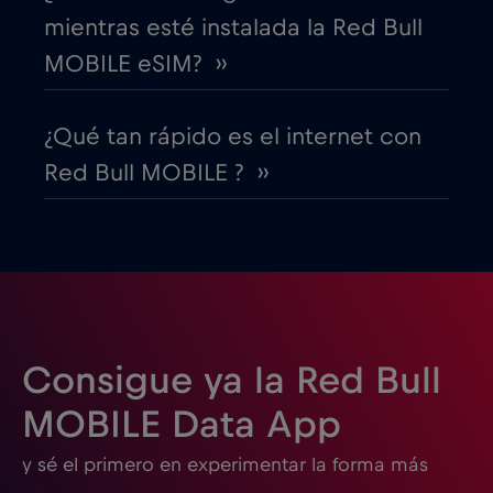
mientras esté instalada la Red Bull
EEUU - Norteamérica Fútbol 2026
€1
,-/GB
MOBILE eSIM? ››
Egipto
€12
,-/GB
¿Qué tan rápido es el internet con
Red Bull MOBILE ? ››
Emiratos Árabes Unidos (EAU)
€5
,-/GB
Eslovaquia
€2
,-/GB
Eslovenia
€2
,-/GB
Consigue ya la Red Bull
España
€2
,-/GB
MOBILE Data App
y sé el primero en experimentar la forma más
Estados Unidos de América
€4
,-/GB