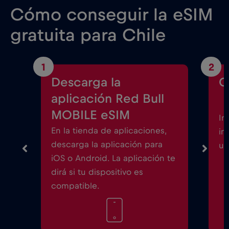
Cómo conseguir la eSIM
gratuita para Chile
1
2
Descarga la
C
aplicación Red Bull
MOBILE eSIM
In
En la tienda de aplicaciones,
in
descarga la aplicación para
un
iOS o Android. La aplicación te
dirá si tu dispositivo es
compatible.