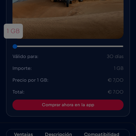
1 GB
Válido para:
30 días
Importe:
1 GB
Precio por 1 GB:
€ 7,00
Total:
€ 7.00
Comprar ahora en la app
Ventajas
Descripción
Compatibilidad
D