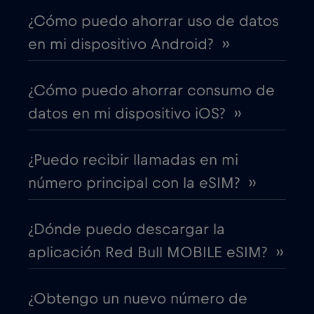
¿Cómo puedo ahorrar uso de datos
Canadá - Fútbol Norteamérica 2026
€1
,-/GB
en mi dispositivo Android? ››
Chad
€4
,-/GB
¿Cómo puedo ahorrar consumo de
datos en mi dispositivo iOS? ››
Chile
€7
,-/GB
¿Puedo recibir llamadas en mi
China
€6
,-/GB
número principal con la eSIM? ››
Chipre
€2
,-/GB
¿Dónde puedo descargar la
aplicación Red Bull MOBILE eSIM? ››
Colombia
€4
,-/GB
¿Obtengo un nuevo número de
Corea del Sur
€4
,-/GB