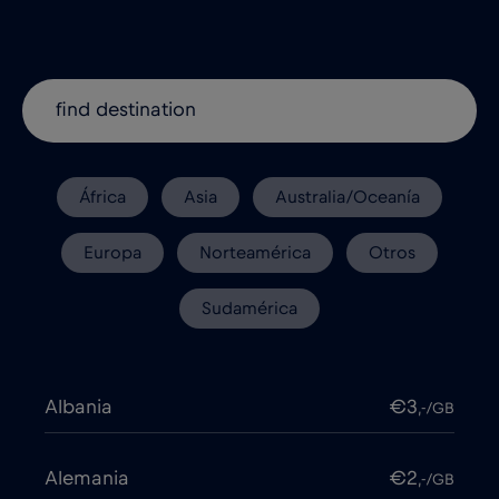
África
Asia
Australia/Oceanía
Europa
Norteamérica
Otros
Sudamérica
Albania
€3
,-/GB
Alemania
€2
,-/GB