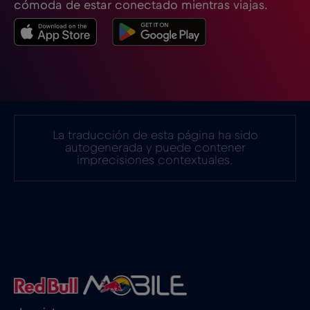
cómoda de estar conectado mientras viajas.
Estonia
€2
,-/GB
Filipinas
€12
,-/GB
Finlandia
€2
,-/GB
La traducción de esta página ha sido
autogenerada y puede contener
imprecisiones contextuales.
Francia
€2
,-/GB
Gabón
€5
,-/GB
Georgia
€5
,-/GB
Ghana
€3
,-/GB