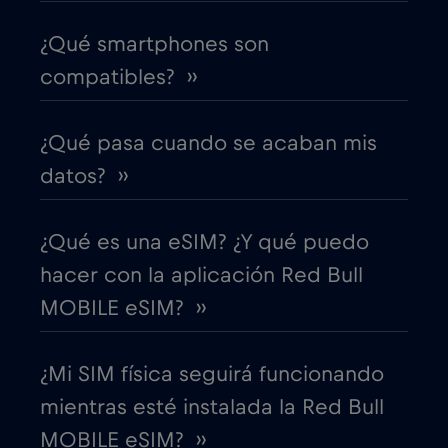
Costa Rica
€4
,-/GB
¿Qué smartphones son
Croacia
€2
,-/GB
compatibles? ››
Cruise & land Telenor Maritime
€18
,-/GB
¿Qué pasa cuando se acaban mis
datos? ››
Cruise only Telenor Maritime
€15
,-/GB
¿Qué es una eSIM? ¿Y qué puedo
Dinamarca
€2
,-/GB
hacer con la aplicación Red Bull
MOBILE eSIM? ››
Dubai
€5
,-/GB
¿Mi SIM física seguirá funcionando
Ecuador
€4
,-/GB
mientras esté instalada la Red Bull
MOBILE eSIM? ››