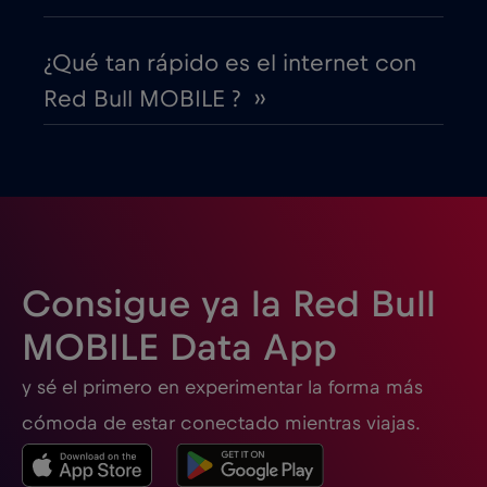
EEUU - Norteamérica Fútbol 2026
€1
,-/GB
¿Qué tan rápido es el internet con
Red Bull MOBILE ? ››
Egipto
€12
,-/GB
Emiratos Árabes Unidos (EAU)
€5
,-/GB
Eslovaquia
€2
,-/GB
Consigue ya la Red Bull
Eslovenia
€2
,-/GB
MOBILE Data App
España
€2
,-/GB
y sé el primero en experimentar la forma más
cómoda de estar conectado mientras viajas.
Estados Unidos de América
€4
,-/GB