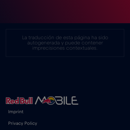
Estonia
€2
,-/GB
Filipinas
€12
,-/GB
La traducción de esta página ha sido
autogenerada y puede contener
Finlandia
€2
,-/GB
imprecisiones contextuales.
Francia
€2
,-/GB
Gabón
€5
,-/GB
Georgia
€5
,-/GB
Imprint
Ghana
€3
,-/GB
Privacy Policy