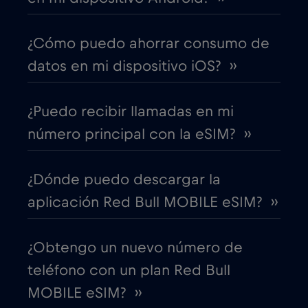
€1
,-/GB
¿Cómo puedo ahorrar consumo de
Chad
€4
,-/GB
datos en mi dispositivo iOS? ››
Chile
€7
,-/GB
¿Puedo recibir llamadas en mi
número principal con la eSIM? ››
China
€6
,-/GB
¿Dónde puedo descargar la
Chipre
€2
,-/GB
aplicación Red Bull MOBILE eSIM? ››
Colombia
€4
,-/GB
¿Obtengo un nuevo número de
teléfono con un plan Red Bull
Corea del Sur
€4
,-/GB
MOBILE eSIM? ››