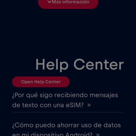
Más información
Bélgica
€2
,-/GB
Bielorrusia
€2
,-/GB
Bosnia y Herzegovina
€2
,-/GB
Help Center
Brasil
€4
,-/GB
Open Help Center
Bulgaria
€2
,-/GB
¿Por qué sigo recibiendo mensajes
de texto con una eSIM? ››
Canadá
€4
,-/GB
¿Cómo puedo ahorrar uso de datos
Canadá - Fútbol Norteamérica 2026
en mi dispositivo Android? ››