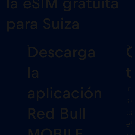
la eSIM gratuita
para Suiza
1
2
Descarga
C
la
t
In
aplicación
si
Red Bull
pa
eS
MOBILE