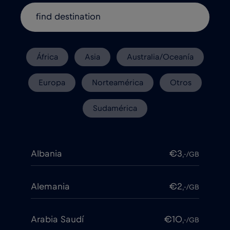
África
Asia
Australia/Oceanía
Europa
Norteamérica
Otros
Sudamérica
Albania
€3
,-/GB
Alemania
€2
,-/GB
Arabia Saudí
€10
,-/GB