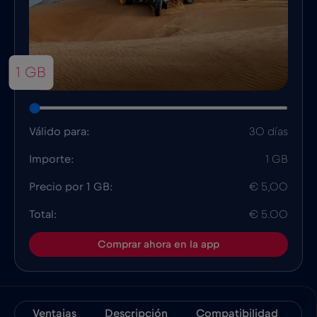
1 GB
Válido para:
30 días
Importe:
1 GB
Precio por 1 GB:
€ 5,00
Total:
€ 5.00
Comprar ahora en la app
Ventajas
Descripción
Compatibilidad
D