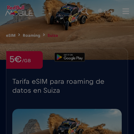
ES
▾
eSIM
Roaming
Suiza
5€
/GB
Tarifa eSIM para roaming de
datos en Suiza