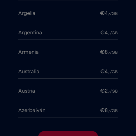
Argelia
€4
,-/GB
Argentina
€4
,-/GB
Armenia
€8
,-/GB
Australia
€4
,-/GB
Austria
€2
,-/GB
Azerbaiyán
€8
,-/GB
Bangladesh
€4
,-/GB