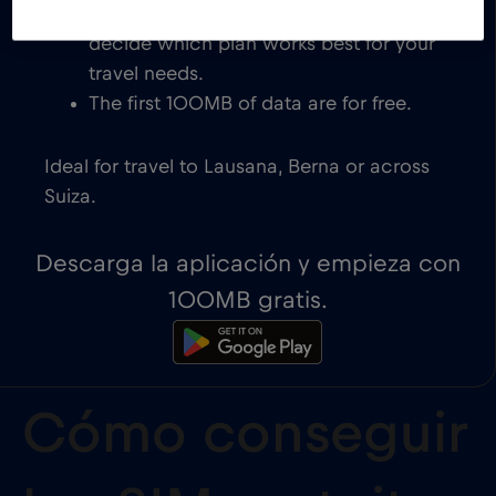
eSIM-compatible devices. You get to
decide which plan works best for your
travel needs.
The first 100MB of data are for free.
Ideal for travel to Lausana, Berna or across
Suiza.
Descarga la aplicación y empieza con
100MB gratis.
Cómo conseguir