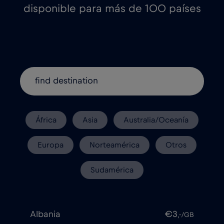
disponible para más de 100 países
África
Asia
Australia/Oceanía
Europa
Norteamérica
Otros
Sudamérica
Albania
€3
,-/GB