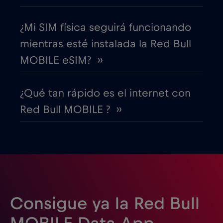
Dubai
€5
,-/GB
¿Mi SIM física seguirá funcionando
Ecuador
€4
,-/GB
mientras esté instalada la Red Bull
MOBILE eSIM? ››
EEUU - Norteamérica Fútbol 2026
€1
,-/GB
¿Qué tan rápido es el internet con
Red Bull MOBILE ? ››
Egipto
€12
,-/GB
Emiratos Árabes Unidos (EAU)
€5
,-/GB
Eslovaquia
€2
,-/GB
Consigue ya la Red Bull
Eslovenia
€2
,-/GB