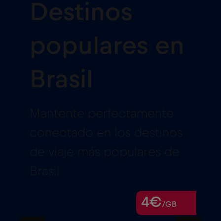
Destinos
populares en
Brasil
Mantente perfectamente
conectado en los destinos
de viaje más populares de
Brasil
4€
/GB