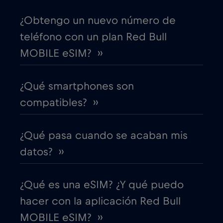
Colombia
€4
,-/GB
¿Obtengo un nuevo número de
teléfono con un plan Red Bull
Corea del Sur
€4
,-/GB
MOBILE eSIM? ››
Costa Rica
€4
,-/GB
¿Qué smartphones son
Croacia
€2
,-/GB
compatibles? ››
Cruise & land Telenor Maritime
€18
,-/GB
¿Qué pasa cuando se acaban mis
datos? ››
Cruise only Telenor Maritime
€15
,-/GB
¿Qué es una eSIM? ¿Y qué puedo
Dinamarca
€2
,-/GB
hacer con la aplicación Red Bull
MOBILE eSIM? ››