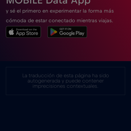
MOBILE Data App
España
€2
,-/GB
y sé el primero en experimentar la forma más
cómoda de estar conectado mientras viajas.
Estados Unidos de América
€4
,-/GB
Estonia
€2
,-/GB
Filipinas
€12
,-/GB
La traducción de esta página ha sido
autogenerada y puede contener
Finlandia
€2
,-/GB
imprecisiones contextuales.
Francia
€2
,-/GB
Gabón
€5
,-/GB