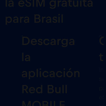
la eSIM gratuita
para Brasil
1
2
Descarga
C
la
t
In
aplicación
si
Red Bull
pa
eS
MOBILE