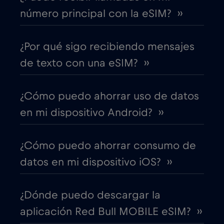
número principal con la eSIM? ››
Canadá
€4
,-/GB
¿Por qué sigo recibiendo mensajes
Canadá - Fútbol Norteamérica 2026
de texto con una eSIM? ››
€1
,-/GB
¿Cómo puedo ahorrar uso de datos
Chad
€4
,-/GB
en mi dispositivo Android? ››
Chile
€7
,-/GB
¿Cómo puedo ahorrar consumo de
datos en mi dispositivo iOS? ››
China
€6
,-/GB
¿Dónde puedo descargar la
Chipre
€2
,-/GB
aplicación Red Bull MOBILE eSIM? ››