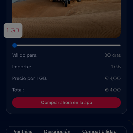
1 GB
Válido para:
30 días
Importe:
1 GB
Precio por 1 GB:
€ 4,00
Total:
€ 4.00
Comprar ahora en la app
Ventajas
Descripción
Compatibilidad
D