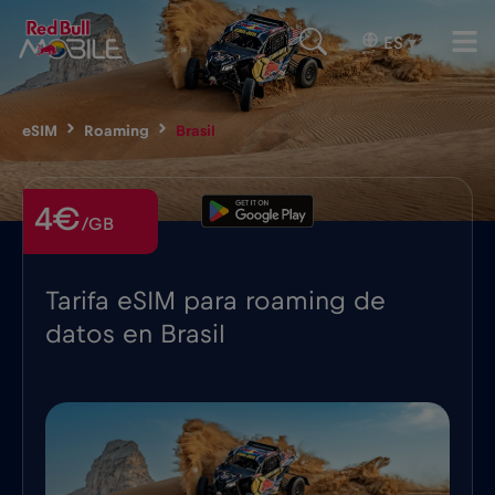
ES
▾
eSIM
Roaming
Brasil
4€
/GB
Tarifa eSIM para roaming de
datos en Brasil