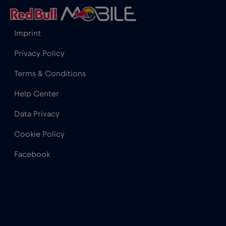
Georgia
€5
,-/GB
Imprint
Ghana
€3
,-/GB
Privacy Policy
Terms & Conditions
Gibraltar
€3
,-/GB
Help Center
Data Privacy
Grecia
€2
,-/GB
Cookie Policy
Guatemala
€4
,-/GB
Facebook
Honduras
€4
,-/GB
Hong Kong
€7
,-/GB