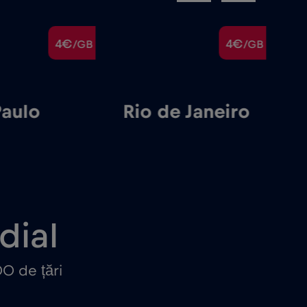
4€
4€
/GB
/GB
Paulo
Rio de Janeiro
B
dial
0 de țări