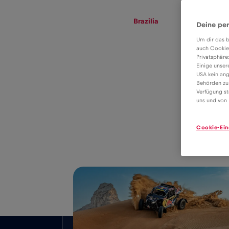
eSIM
Roaming
Brazilia
Deine per
Um dir das b
auch Cookie
Privatsphäre
Tariful eSIM
Einige unser
USA kein ang
pentru roaming
Behörden zu
Verfügung st
4€
de date în
uns und von 
Brazilia
Cookie-Ein