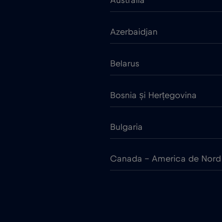
Australia
Azerbaidjan
Belarus
Bosnia și Herțegovina
Bulgaria
Canada - America de Nord
China