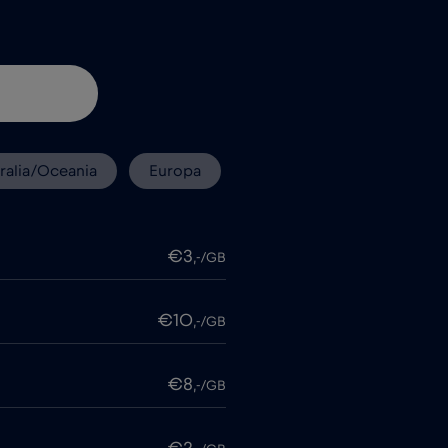
ralia/Oceania
Europa
€3
,-/GB
€10
,-/GB
€8
,-/GB