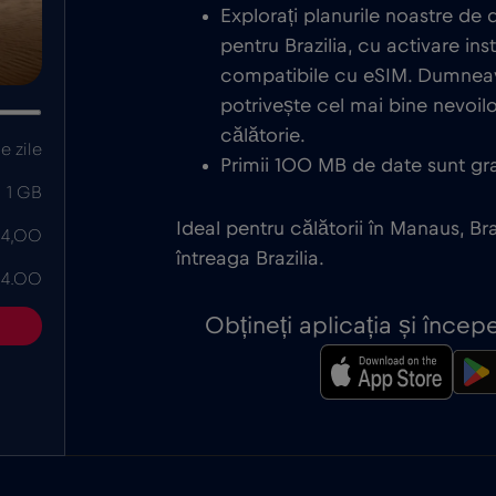
Explorați planurile noastre de
pentru Brazilia, cu activare in
compatibile cu eSIM. Dumneav
potrivește cel mai bine nevoi
călătorie.
e zile
Primii 100 MB de date sunt grat
1 GB
Ideal pentru călătorii în Manaus, Bra
 4,00
întreaga Brazilia.
 4.00
Obțineți aplicația și înce