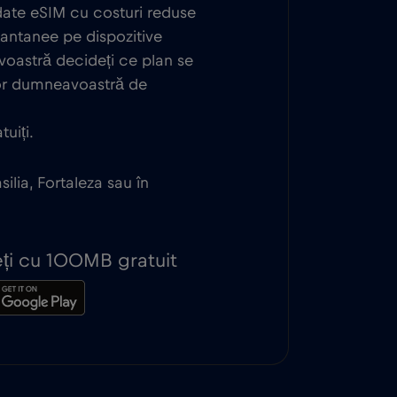
 date eSIM cu costuri reduse
stantanee pe dispozitive
oastră decideți ce plan se
lor dumneavoastră de
uiți.
silia, Fortaleza sau în
peți cu 100MB gratuit