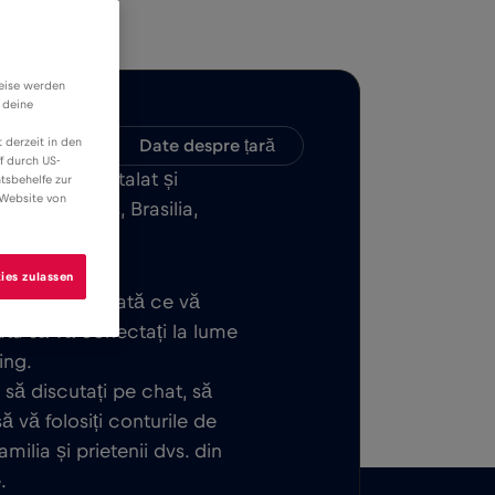
weise werden
 deine
 derzeit in den
patibilitate
Date despre țară
f durch US-
E ușor de instalat și
tsbehelfe zur
 Website von
at în Manaus, Brasilia,
ies zulassen
 de bază. Odată ce vă
gata să vă conectați la lume
ing.
, să discutați pe chat, să
ă vă folosiți conturile de
ilia și prietenii dvs. din
.