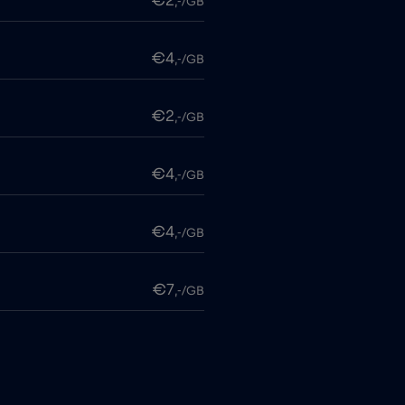
€2
,-/GB
€4
,-/GB
€2
,-/GB
€4
,-/GB
€4
,-/GB
€7
,-/GB
€4
,-/GB