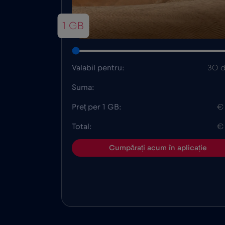
1 GB
Valabil pentru:
30 d
Suma:
Preț per 1 GB:
€
Total:
€
Cumpărați acum în aplicație