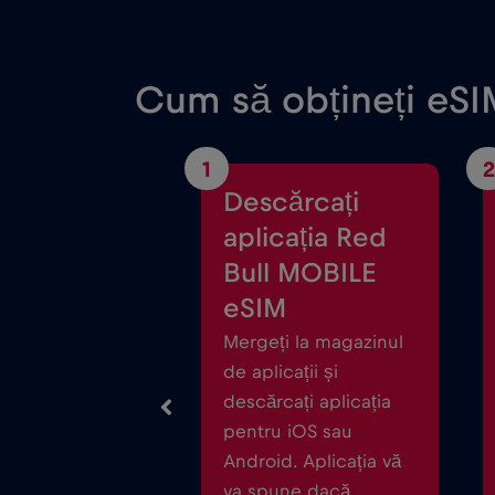
Cum să obțineți eSIM
1
2
Descărcați
aplicația Red
Bull MOBILE
eSIM
Mergeți la magazinul
de aplicații și
descărcați aplicația
pentru iOS sau
Android. Aplicația vă
va spune dacă