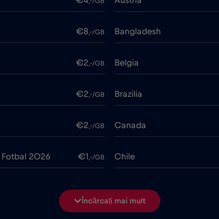
€4
Austria
,-/GB
€8
Bangladesh
,-/GB
€2
Belgia
,-/GB
€2
Brazilia
,-/GB
€2
Canada
,-/GB
 Fotbal 2026
€1
Chile
,-/GB
€6
Ciad
,-/GB
Încărcați mai mult