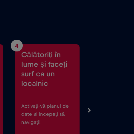
4
Călătoriți în
lume și faceți
surf ca un
localnic
Activați-vă planul de
date și începeți să
navigați!