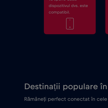
dispozitivul dvs. este
compatibil.
Destinații populare în
Rămâneți perfect conectat în cele m