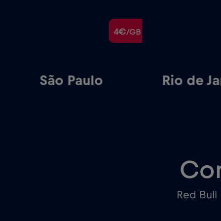
€
4€
/GB
/GB
São Paulo
Rio de Ja
Con
Red Bull