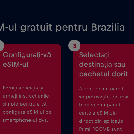
-ul gratuit pentru Brazilia
3
Configurați-vă
Selectați
eSIM-ul
destinația sau
pachetul dorit
Porniți aplicația și
Alege planul care ți
urmați instrucțiunile
se potrivește cel mai
simple pentru a vă
bine și cumpără-ți
configura eSIM-ul pe
cartela eSIM din
smartphone-ul dvs.
direct din aplicație.
Primii 100MB sunt