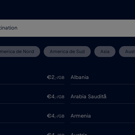
merica de Nord
America de Sud
Asia
Aust
€2
Albania
,-/GB
€4
Arabia Saudită
,-/GB
€4
Armenia
,-/GB