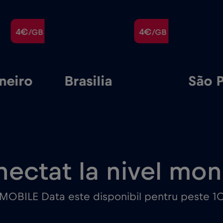
4€
4€
/GB
/GB
neiro
Brasilia
São 
ectat la nivel mon
 MOBILE Data este disponibil pentru peste 10