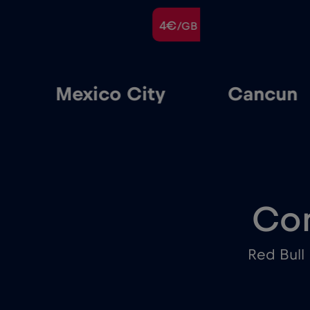
€
4€
/GB
/GB
Mexico City
Cancun
Con
Red Bull