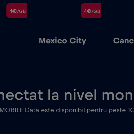
4€
4€
/GB
/GB
Mexico City
Canc
ectat la nivel mon
 MOBILE Data este disponibil pentru peste 10