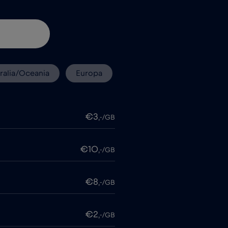
ralia/Oceania
Europa
€3
,-/GB
€10
,-/GB
€8
,-/GB
€2
,-/GB