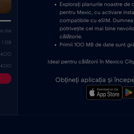
Explorați planurile noastre de
pentru Mexic, cu activare inst
compatibile cu eSIM. Dumneav
potrivește cel mai bine nevoi
e zile
călătorie.
1 GB
Primii 100 MB de date sunt grat
 4,00
Ideal pentru călătorii în Mexico Cit
 4.00
Obțineți aplicația și înce