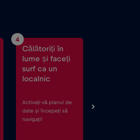
4
Călătoriți în
lume și faceți
surf ca un
localnic
Activați-vă planul de
date și începeți să
navigați!