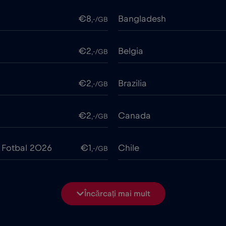
€8
Bangladesh
,-/GB
€2
Belgia
,-/GB
€2
Brazilia
,-/GB
€2
Canada
,-/GB
 Fotbal 2026
€1
Chile
,-/GB
€6
Ciad
,-/GB
Încărcați mai mult
€2
Columbia
,-/GB