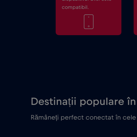
compatibil.
Destinații populare î
Rămâneți perfect conectat în cele 