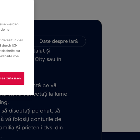
weise werden
 deine
 derzeit in den
patibilitate
Date despre țară
f durch US-
E ușor de instalat și
tsbehelfe zur
 Website von
tat în Mexico City sau în
ies zulassen
 de bază. Odată ce vă
gata să vă conectați la lume
ing.
, să discutați pe chat, să
ă vă folosiți conturile de
ilia și prietenii dvs. din
.