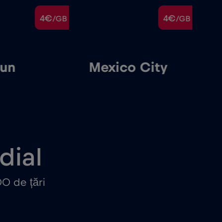
4€
4€
/GB
/GB
un
Mexico City
dial
0 de țări