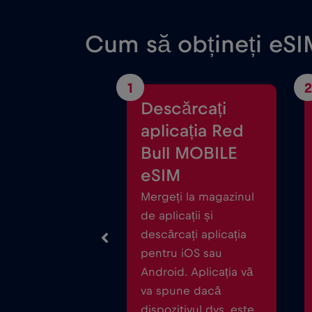
Cum să obțineți eSI
1
2
Descărcați
aplicația Red
Bull MOBILE
eSIM
Mergeți la magazinul
de aplicații și
descărcați aplicația
pentru iOS sau
Android. Aplicația vă
va spune dacă
dispozitivul dvs. este