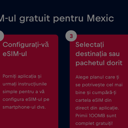
M-ul gratuit pentru Mexic
3
Configurați-vă
Selectați
eSIM-ul
destinația sau
pachetul dorit
Porniți aplicația și
Alege planul care ți
urmați instrucțiunile
se potrivește cel mai
simple pentru a vă
bine și cumpără-ți
configura eSIM-ul pe
cartela eSIM din
smartphone-ul dvs.
direct din aplicație.
Primii 100MB sunt
complet gratuiți!