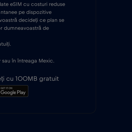
 date eSIM cu costuri reduse
antanee pe dispozitive
oastră decideți ce plan se
lor dumneavoastră de
uiți.
y sau în întreaga Mexic.
peți cu 100MB gratuit