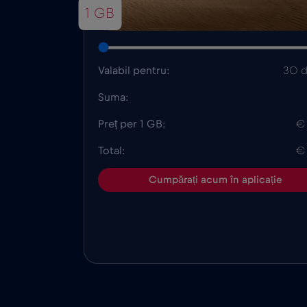
1 GB
Valabil pentru:
30 d
Suma:
Preț per 1 GB:
€
Total:
€
Cumpărați acum în aplicație