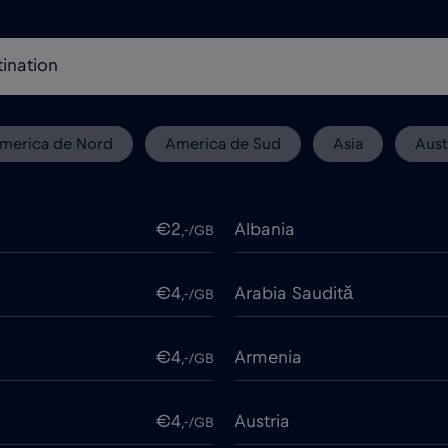
merica de Nord
America de Sud
Asia
Aust
€2
Albania
,-/GB
€4
Arabia Saudită
,-/GB
€4
Armenia
,-/GB
€4
Austria
,-/GB