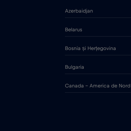
Azerbaidjan
Belarus
Bosnia și Herțegovina
Bulgaria
Canada - America de Nord
China
Cipru