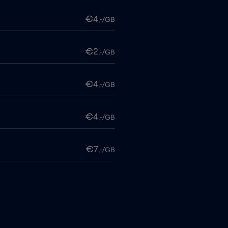
€4
,-/GB
€2
,-/GB
€4
,-/GB
€4
,-/GB
€7
,-/GB
€4
,-/GB
€4
,-/GB