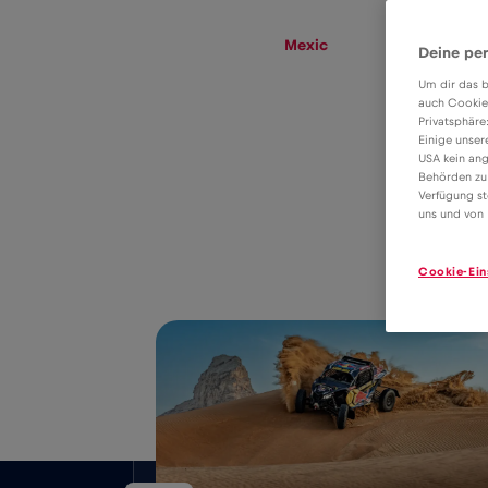
eSIM
Roaming
Mexic
Deine per
Um dir das b
auch Cookie
Privatsphäre
Tariful eSIM
Einige unser
USA kein ang
pentru roaming
Behörden zu
4€
Verfügung st
de date în Mexic
uns und von 
Cookie-Ein