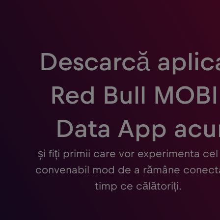
Descarcă aplica
Red Bull MOBI
Data App ac
și fiți primii care vor experimenta cel
convenabil mod de a rămâne conectaț
timp ce călătoriți.