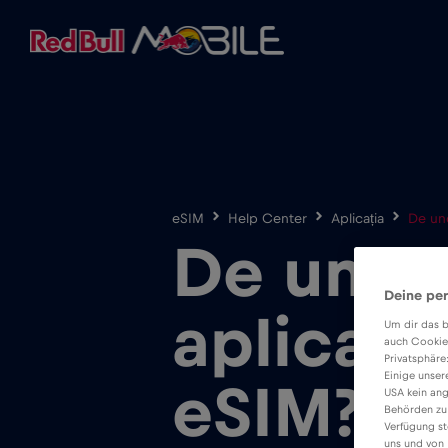
eSIM
Help Center
Aplicația
De un
De unde
Deine per
aplicați
Um dir das b
auch Cookie
Privatsphäre
Einige unser
eSIM?
USA kein ang
Behörden zu
Verfügung st
uns und von 