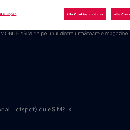
stellungen
Alle Cookies ablehnen
Alle Cook
l MOBILE eSIM de pe unul dintre următoarele magazine d
sonal Hotspot) cu eSIM? ››