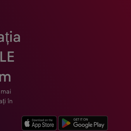
ția
LE
um
 mai
i în