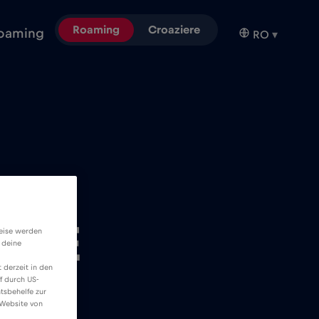
Roaming
Croaziere
oaming
RO
▾
a
BILE
weise werden
 deine
 derzeit in den
f durch US-
tsbehelfe zur
 Website von