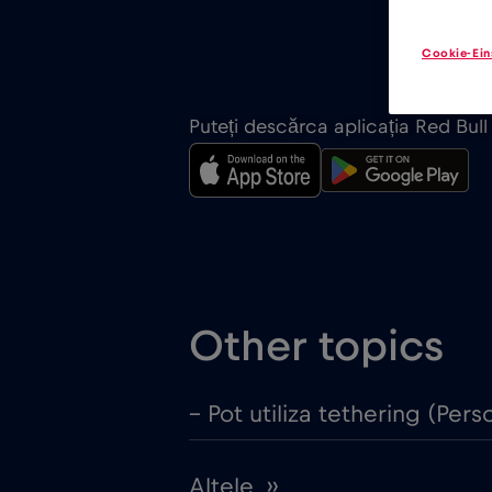
Cookie-Ein
Puteți descărca aplicația Red Bul
Other topics
– Pot utiliza tethering (Per
Altele ››