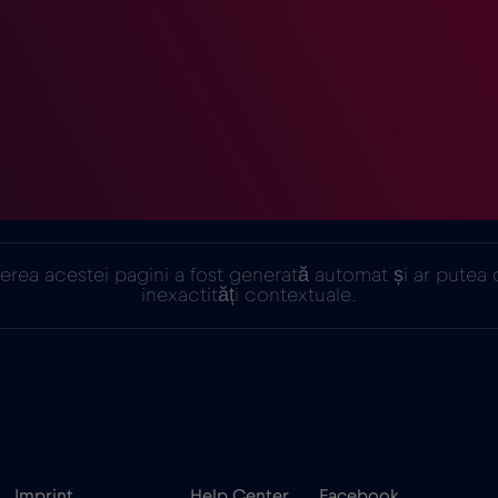
erea acestei pagini a fost generată automat și ar putea 
inexactități contextuale.
Imprint
Help Center
Facebook