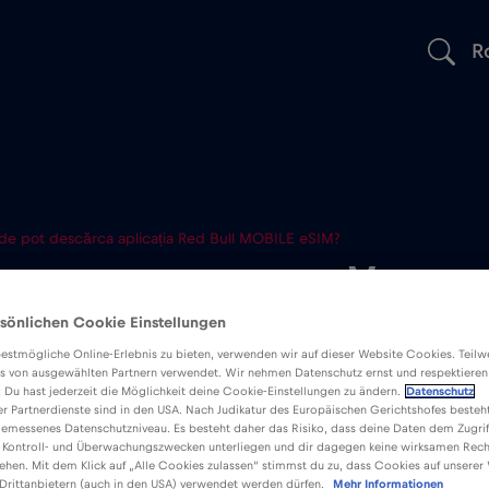
R
de pot descărca aplicația Red Bull MOBILE eSIM?
 pot descărc
sönlichen Cookie Einstellungen
a Red Bull MO
estmögliche Online-Erlebnis zu bieten, verwenden wir auf dieser Website Cookies. Teil
s von ausgewählten Partnern verwendet. Wir nehmen Datenschutz ernst und respektieren
: Du hast jederzeit die Möglichkeit deine Cookie-Einstellungen zu ändern.
Datenschutz
er Partnerdienste sind in den USA. Nach Judikatur des Europäischen Gerichtshofes besteht
emessenes Datenschutzniveau. Es besteht daher das Risiko, dass deine Daten dem Zugrif
 Kontroll- und Überwachungszwecken unterliegen und dir dagegen keine wirksamen Rech
ehen. Mit dem Klick auf „Alle Cookies zulassen“ stimmst du zu, dass Cookies auf unserer
Drittanbietern (auch in den USA) verwendet werden dürfen.
Mehr Informationen