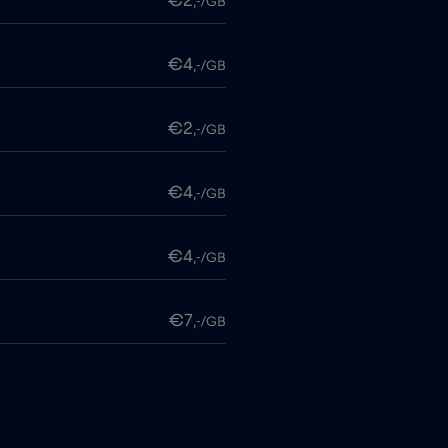
€2
,-/GB
€4
,-/GB
€2
,-/GB
€4
,-/GB
€4
,-/GB
€7
,-/GB
€4
,-/GB