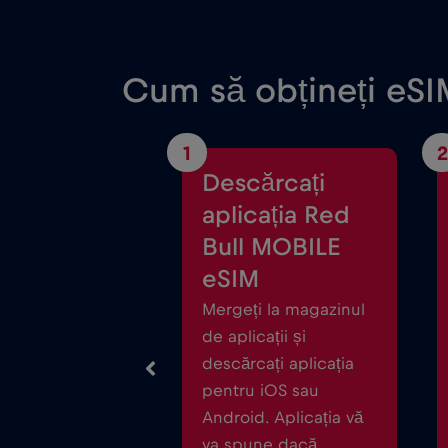
Cum să obțineți eSIM
1
2
Descărcați
aplicația Red
Bull MOBILE
eSIM
Mergeți la magazinul
de aplicații și
descărcați aplicația
pentru iOS sau
Android. Aplicația vă
va spune dacă