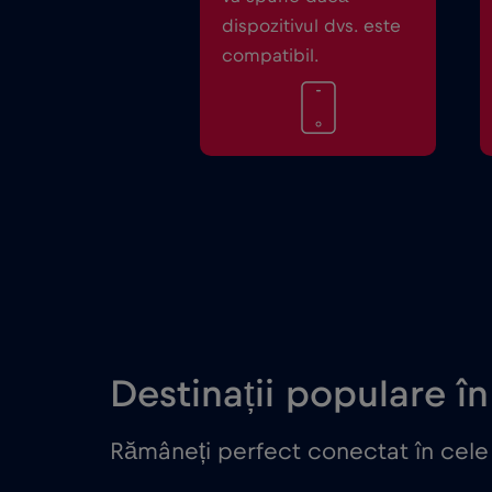
dispozitivul dvs. este
compatibil.
Destinații populare în 
Rămâneți perfect conectat în cele m