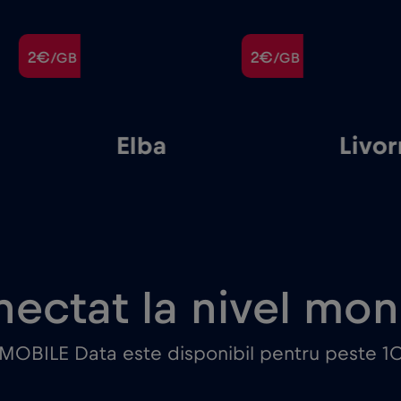
2€
2€
/GB
/GB
Elba
Livo
ectat la nivel mon
 MOBILE Data este disponibil pentru peste 10