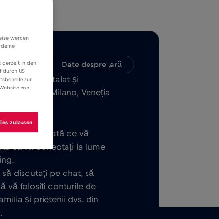
weise werden
 deine
 derzeit in den
patibilitate
Date despre țară
f durch US-
E ușor de instalat și
tsbehelfe zur
 Website von
itat în Roma, Milano, Veneția
ies zulassen
 de bază. Odată ce vă
gata să vă conectați la lume
ing.
, să discutați pe chat, să
ă vă folosiți conturile de
ilia și prietenii dvs. din
.