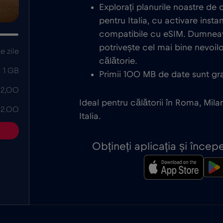
Explorați planurile noastre de
pentru Italia, cu activare inst
compatibile cu eSIM. Dumneav
potrivește cel mai bine nevoi
e zile
călătorie.
1 GB
Primii 100 MB de date sunt grat
 2,00
Ideal pentru călătorii în Roma, Mila
 2.00
Italia.
Obțineți aplicația și înce