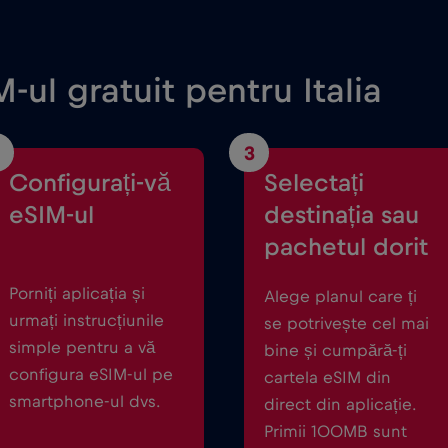
-ul gratuit pentru Italia
3
Configurați-vă
Selectați
eSIM-ul
destinația sau
pachetul dorit
Porniți aplicația și
Alege planul care ți
urmați instrucțiunile
se potrivește cel mai
simple pentru a vă
bine și cumpără-ți
configura eSIM-ul pe
cartela eSIM din
smartphone-ul dvs.
direct din aplicație.
Primii 100MB sunt