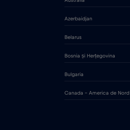
Australia
Azerbaidjan
Belarus
Bosnia și Herțegovina
Bulgaria
Canada - America de Nord
China