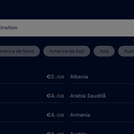
merica de Nord
America de Sud
Asia
Aust
€2
Albania
,-/GB
€4
Arabia Saudită
,-/GB
€4
Armenia
,-/GB