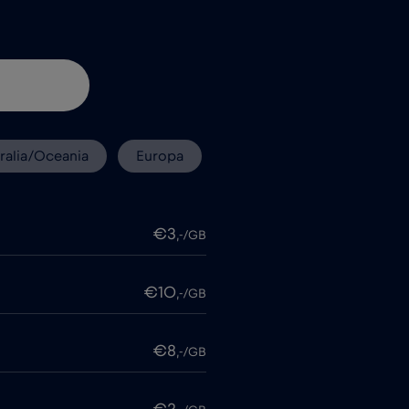
ralia/Oceania
Europa
€3
,-/GB
€10
,-/GB
€8
,-/GB