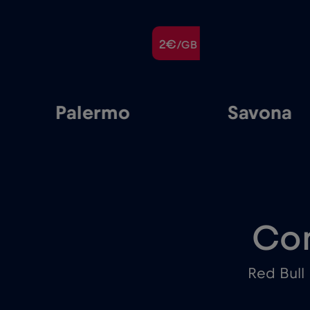
€
2€
/GB
/GB
Palermo
Savona
Con
Red Bull