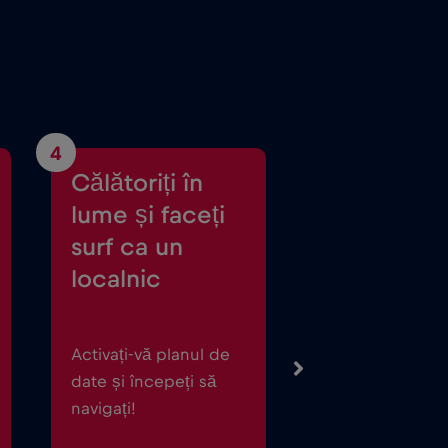
4
Călătoriți în
lume și faceți
surf ca un
localnic
Activați-vă planul de
date și începeți să
navigați!