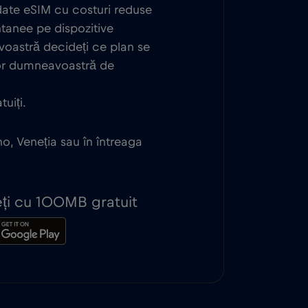
 date eSIM cu costuri reduse
antanee pe dispozitive
oastră decideți ce plan se
lor dumneavoastră de
uiți.
no, Veneția sau în întreaga
peți cu 100MB gratuit