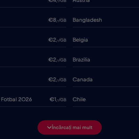
€4
Austria
,-/GB
€8
Bangladesh
,-/GB
€2
Belgia
,-/GB
€2
Brazilia
,-/GB
€2
Canada
,-/GB
 Fotbal 2026
€1
Chile
,-/GB
€6
Ciad
,-/GB
Încărcați mai mult