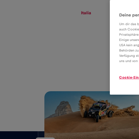
eSIM
Roaming
Italia
Deine per
Um dir das b
auch Cookie
Privatsphäre
Tariful eSIM
Einige unser
USA kein ang
pentru roaming
Behörden zu
2€
Verfügung st
de date în Italia
uns und von 
Cookie-Ein