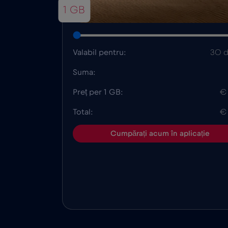
1 GB
Valabil pentru:
30 d
Suma:
Preț per 1 GB:
€
Total:
€
Cumpărați acum în aplicație